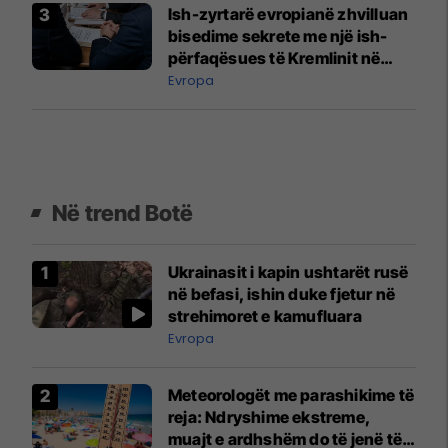
Ish-zyrtarë evropianë zhvilluan
bisedime sekrete me një ish-
përfaqësues të Kremlinit në
Vjenë
Evropa
Në trend Botë
Ukrainasit i kapin ushtarët rusë
në befasi, ishin duke fjetur në
strehimoret e kamufluara
Evropa
Meteorologët me parashikime të
reja: Ndryshime ekstreme,
muajt e ardhshëm do të jenë të