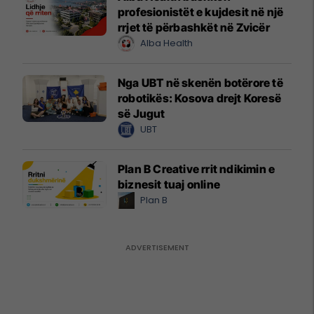
profesionistët e kujdesit në një
rrjet të përbashkët në Zvicër
Alba Health
Nga UBT në skenën botërore të
robotikës: Kosova drejt Koresë
së Jugut
UBT
Plan B Creative rrit ndikimin e
biznesit tuaj online
Plan B