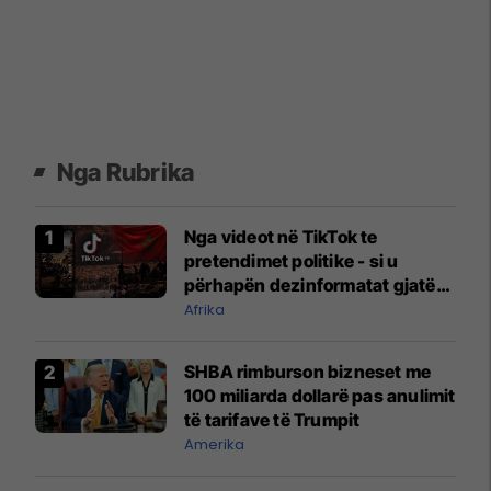
Nga Rubrika
Nga videot në TikTok te
pretendimet politike - si u
përhapën dezinformatat gjatë
krizës në Ceuta?
Afrika
SHBA rimburson bizneset me
100 miliarda dollarë pas anulimit
të tarifave të Trumpit
Amerika