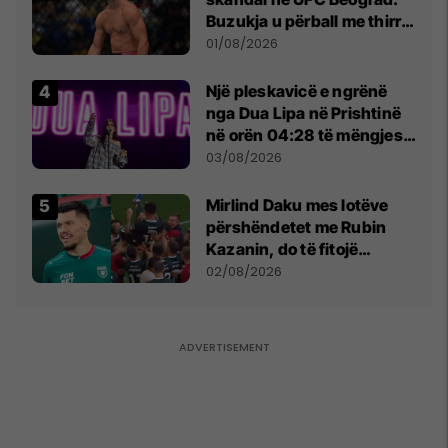
Buzukja u përball me thirrje
anti-shqiptare nga
01/08/2026
tribunat
Një pleskavicë e ngrënë
nga Dua Lipa në Prishtinë
në orën 04:28 të mëngjesit
- dhe bota digjitale serbe
03/08/2026
shpall gjendjen e luftës
Mirlind Daku mes lotëve
përshëndetet me Rubin
Kazanin, do të fitojë
miliona te Spartak Moska
02/08/2026