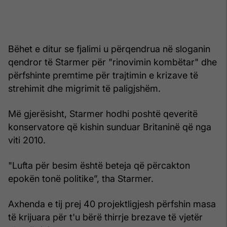
Bëhet e ditur se fjalimi u përqendrua në sloganin
qendror të Starmer për "rinovimin kombëtar" dhe
përfshinte premtime për trajtimin e krizave të
strehimit dhe migrimit të paligjshëm.
Më gjerësisht, Starmer hodhi poshtë qeveritë
konservatore që kishin sunduar Britaninë që nga
viti 2010.
"Lufta për besim është beteja që përcakton
epokën tonë politike”, tha Starmer.
Axhenda e tij prej 40 projektligjesh përfshin masa
të krijuara për t'u bërë thirrje brezave të vjetër