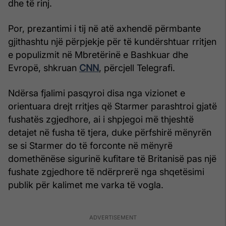
dhe të rinj.
Por, prezantimi i tij në atë axhendë përmbante
gjithashtu një përpjekje për të kundërshtuar rritjen
e populizmit në Mbretërinë e Bashkuar dhe
Evropë, shkruan
CNN
, përcjell Telegrafi.
Ndërsa fjalimi pasqyroi disa nga vizionet e
orientuara drejt rritjes që Starmer parashtroi gjatë
fushatës zgjedhore, ai i shpjegoi më thjeshtë
detajet në fusha të tjera, duke përfshirë mënyrën
se si Starmer do të forconte në mënyrë
domethënëse sigurinë kufitare të Britanisë pas një
fushate zgjedhore të ndërprerë nga shqetësimi
publik për kalimet me varka të vogla.