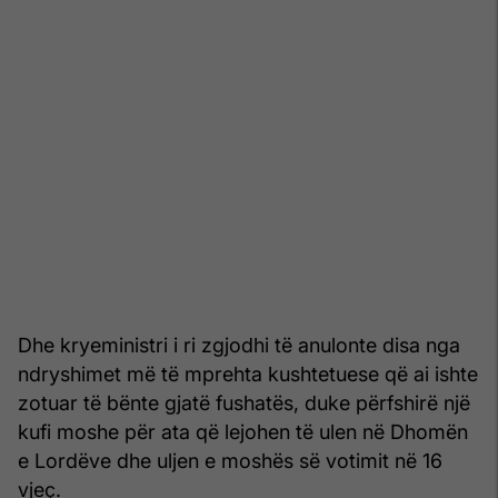
Dhe kryeministri i ri zgjodhi të anulonte disa nga
ndryshimet më të mprehta kushtetuese që ai ishte
zotuar të bënte gjatë fushatës, duke përfshirë një
kufi moshe për ata që lejohen të ulen në Dhomën
e Lordëve dhe uljen e moshës së votimit në 16
vjeç.