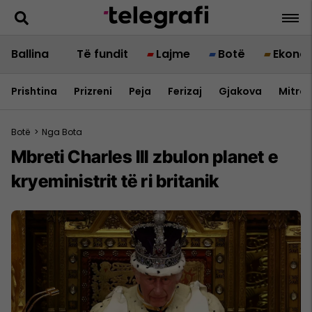
Ballina
Të fundit
Lajme
Botë
Ekono
Prishtina
Prizreni
Peja
Ferizaj
Gjakova
Mitrov
Botë
>
Nga Bota
Mbreti Charles III zbulon planet e
kryeministrit të ri britanik