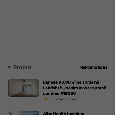
Promo
Reklamo këtu
Banesë 98.96m² në shitje në
Lakrishtë – banim modern pranë
qendrës #16060
Pro Real Estate
Alba Health bashkon