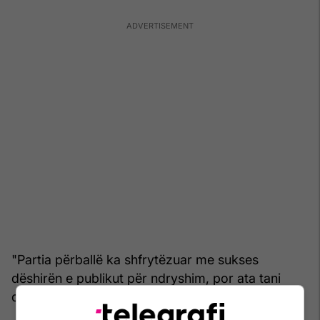
"Partia përballë ka shfrytëzuar me sukses
dëshirën e publikut për ndryshim, por ata tani
duhet të sjellin ndryshim”, tha Sunak.
/Telegrafi/