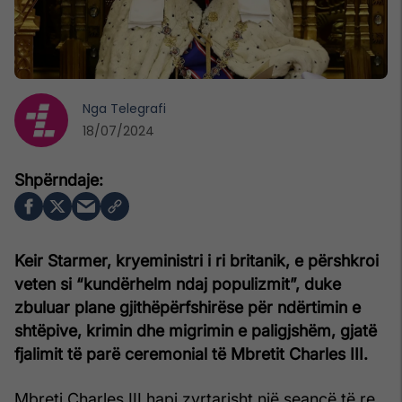
Nga
Telegrafi
18/07/2024
Keir Starmer, kryeministri i ri britanik, e përshkroi
veten si “kundërhelm ndaj populizmit”, duke
zbuluar plane gjithëpërfshirëse për ndërtimin e
shtëpive, krimin dhe migrimin e paligjshëm, gjatë
fjalimit të parë ceremonial të Mbretit Charles III.
Mbreti Charles III hapi zyrtarisht një seancë të re