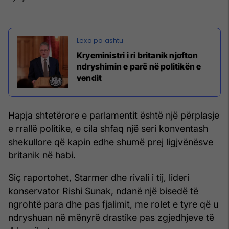
Kryeministri i ri britanik njofton
ndryshimin e parë në politikën e
vendit
Hapja shtetërore e parlamentit është një përplasje
e rrallë politike, e cila shfaq një seri konventash
shekullore që kapin edhe shumë prej ligjvënësve
britanik në habi.
Siç raportohet, Starmer dhe rivali i tij, lideri
konservator Rishi Sunak, ndanë një bisedë të
ngrohtë para dhe pas fjalimit, me rolet e tyre që u
ndryshuan në mënyrë drastike pas zgjedhjeve të