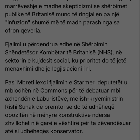
marrëveshje e madhe skepticizmi se shërbimet
publike të Britanisë mund të ringjallen pa një
"infuzion" shumë më të madh parash nga sa
ofron qeveria.
Fjalimi u përqendrua edhe në Shërbimin
Shëndetësor Kombëtar të Britanisë (NHS), në
sektorin e kujdesit social, ku prioritet do të jetë
menaxhimi dhe jo legjislacioni i ri.
Pasi Mbreti lexoi fjalimin e Starmer, deputetët u
mblodhën në Commons për të debatuar mbi
axhendën e Laburistëve, me ish-kryeministrin
Rishi Sunak që premtoi se do të udhëheqë
opozitën në mënyrë konstruktive ndërsa
zhvillohet një garë e vështirë për ta zëvendësuar
atë si udhëheqës konservator.