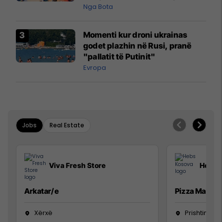
pazakontë
Nga Bota
Momenti kur droni ukrainas
godet plazhin në Rusi, pranë
"pallatit të Putinit"
Evropa
Jobs
Real Estate
Viva Fresh Store
Hebs 
Arkatar/e
Pizza Man
Xërxë
Prishtinë