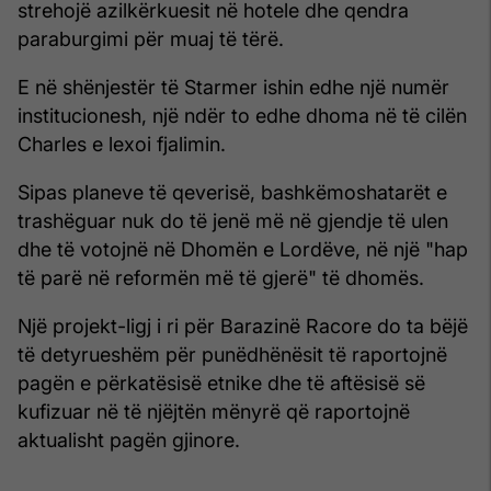
strehojë azilkërkuesit në hotele dhe qendra
paraburgimi për muaj të tërë.
E në shënjestër të Starmer ishin edhe një numër
institucionesh, një ndër to edhe dhoma në të cilën
Charles e lexoi fjalimin.
Sipas planeve të qeverisë, bashkëmoshatarët e
trashëguar nuk do të jenë më në gjendje të ulen
dhe të votojnë në Dhomën e Lordëve, në një "hap
të parë në reformën më të gjerë" të dhomës.
Një projekt-ligj i ri për Barazinë Racore do ta bëjë
të detyrueshëm për punëdhënësit të raportojnë
pagën e përkatësisë etnike dhe të aftësisë së
kufizuar në të njëjtën mënyrë që raportojnë
aktualisht pagën gjinore.