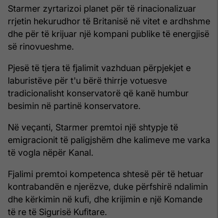
Starmer zyrtarizoi planet për të rinacionalizuar
rrjetin hekurudhor të Britanisë në vitet e ardhshme
dhe për të krijuar një kompani publike të energjisë
së rinovueshme.
Pjesë të tjera të fjalimit vazhduan përpjekjet e
laburistëve për t'u bërë thirrje votuesve
tradicionalisht konservatorë që kanë humbur
besimin në partinë konservatore.
Në veçanti, Starmer premtoi një shtypje të
emigracionit të paligjshëm dhe kalimeve me varka
të vogla nëpër Kanal.
Fjalimi premtoi kompetenca shtesë për të hetuar
kontrabandën e njerëzve, duke përfshirë ndalimin
dhe kërkimin në kufi, dhe krijimin e një Komande
të re të Sigurisë Kufitare.