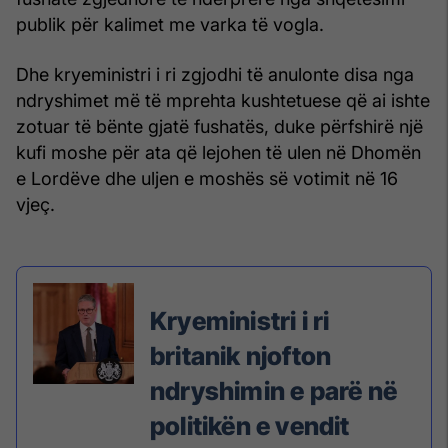
publik për kalimet me varka të vogla.
Dhe kryeministri i ri zgjodhi të anulonte disa nga
ndryshimet më të mprehta kushtetuese që ai ishte
zotuar të bënte gjatë fushatës, duke përfshirë një
kufi moshe për ata që lejohen të ulen në Dhomën
e Lordëve dhe uljen e moshës së votimit në 16
vjeç.
Kryeministri i ri
britanik njofton
ndryshimin e parë në
politikën e vendit