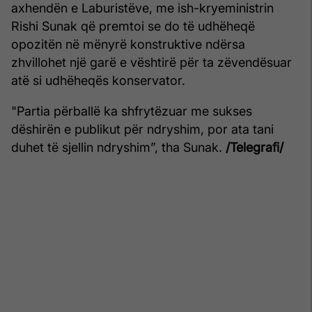
axhendën e Laburistëve, me ish-kryeministrin
Rishi Sunak që premtoi se do të udhëheqë
opozitën në mënyrë konstruktive ndërsa
zhvillohet një garë e vështirë për ta zëvendësuar
atë si udhëheqës konservator.
"Partia përballë ka shfrytëzuar me sukses
dëshirën e publikut për ndryshim, por ata tani
duhet të sjellin ndryshim”, tha Sunak.
/Telegrafi/