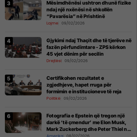
Mësimdhënësi ushtron dhunë fizike
ndaj një nxënësi në shkollën
“Pavarësia” në Prishtinë
Lajme
09/02/2026
Gjykimi ndaj Thaçit dhe të tjerëve në
fazën përfundimtare - ZPS kërkon
45 vjet dënim për secilin
Drejtësi
09/02/2026
Certifikohen rezultatet e
zgjedhjeve, hapet rruga për
formimin e institucioneve të reja
Politikë
09/02/2026
Fotografia e Epstein që tregon një
darkë ‘të çmendur’ me Elon Musk,
Mark Zuckerberg dhe Peter Thiel në
vitin 2015
Amerika
08/02/2026