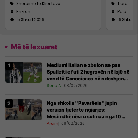
Shërbime te Klientëve
Tjera
Prizren
Pejë
15 Shkurt 2026
16 Shkurt 
Më të lexuarat
Mediumi Italian e zbulon se pse
Spalletti e futi Zhegrovën në lojë në
vend të Conceicaos në ndeshjen
Juventus–Lazio
Serie A
08/02/2026
Nga shkolla "Pavarësia" japin
version tjetër të ngjarjes:
Mësimdhënësi u sulmua nga 10
nxënës, reagoi në vetëmbrojtje
Arsim
09/02/2026