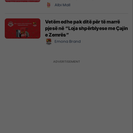
Albi Mall
Vetëm edhe pak ditë për të marrë
pjesë në “Loja shpërblyese me Çajin
e Zemrës”
Emona Brand