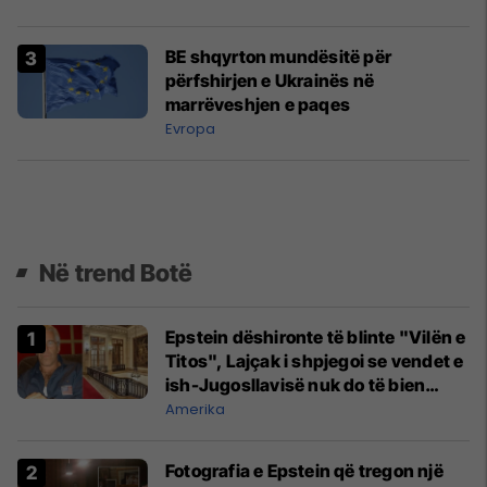
BE shqyrton mundësitë për
përfshirjen e Ukrainës në
marrëveshjen e paqes
Evropa
Në trend Botë
Epstein dëshironte të blinte "Vilën e
Titos", Lajçak i shpjegoi se vendet e
ish-Jugosllavisë nuk do të bien
kurrë dakord
Amerika
Fotografia e Epstein që tregon një