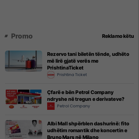
Promo
Reklamo këtu
Rezervo tani biletën tënde, udhëto
më lirë gjatë verës me
PrishtinaTicket
Prishtina Ticket
Çfarë e bën Petrol Company
ndryshe në tregun e derivateve?
Petrol Company
Albi Mall shpërblen dashurinë: fito
udhëtim romantik dhe koncertin e
Bruno Mars në Milano