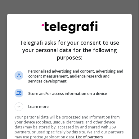
Telegrafi asks for your consent to use
your personal data for the following
purposes:
Personalised advertising and content, advertising and
content measurement, audience research and
services development
Store and/or access information on a device
Mbretëria E Bashkuar
Rishi Sunak
Keir Starmer
Mbreti Charles Iii
Learn more
Your personal data will be processed and information from
your device (cookies, unique identifiers, and other device
data) may be stored by, accessed by and shared with 369
partners, or used specifically by this site. We and our partners
may use precise geolocation data.
List of partners.