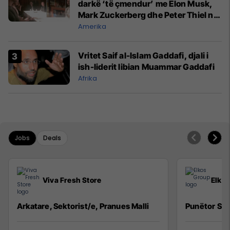
darkë ‘të çmendur’ me Elon Musk,
Mark Zuckerberg dhe Peter Thiel në
vitin 2015
Amerika
Vritet Saif al-Islam Gaddafi, djali i
ish-liderit libian Muammar Gaddafi
Afrika
Jobs
Deals
Viva Fresh Store
Elko
Arkatare, Sektorist/e, Pranues Malli
Punëtor Sig