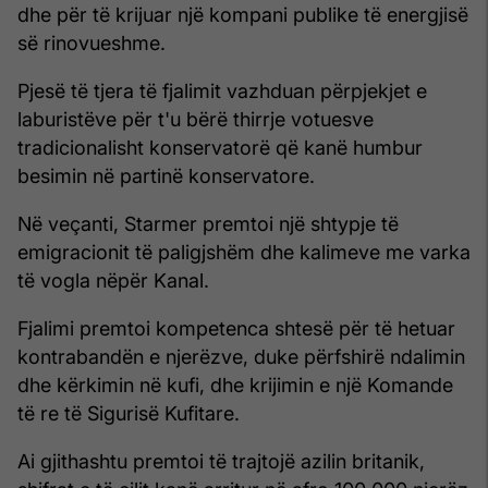
dhe për të krijuar një kompani publike të energjisë
së rinovueshme.
Pjesë të tjera të fjalimit vazhduan përpjekjet e
laburistëve për t'u bërë thirrje votuesve
tradicionalisht konservatorë që kanë humbur
besimin në partinë konservatore.
Në veçanti, Starmer premtoi një shtypje të
emigracionit të paligjshëm dhe kalimeve me varka
të vogla nëpër Kanal.
Fjalimi premtoi kompetenca shtesë për të hetuar
kontrabandën e njerëzve, duke përfshirë ndalimin
dhe kërkimin në kufi, dhe krijimin e një Komande
të re të Sigurisë Kufitare.
Ai gjithashtu premtoi të trajtojë azilin britanik,