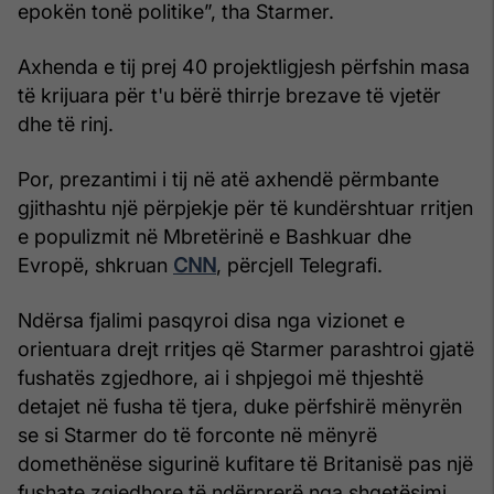
epokën tonë politike”, tha Starmer.
Axhenda e tij prej 40 projektligjesh përfshin masa
të krijuara për t'u bërë thirrje brezave të vjetër
dhe të rinj.
Por, prezantimi i tij në atë axhendë përmbante
gjithashtu një përpjekje për të kundërshtuar rritjen
e populizmit në Mbretërinë e Bashkuar dhe
Evropë, shkruan
CNN
, përcjell Telegrafi.
Ndërsa fjalimi pasqyroi disa nga vizionet e
orientuara drejt rritjes që Starmer parashtroi gjatë
fushatës zgjedhore, ai i shpjegoi më thjeshtë
detajet në fusha të tjera, duke përfshirë mënyrën
se si Starmer do të forconte në mënyrë
domethënëse sigurinë kufitare të Britanisë pas një
fushate zgjedhore të ndërprerë nga shqetësimi