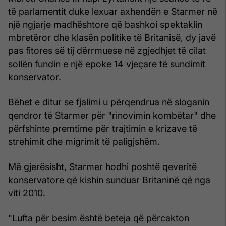
të parlamentit duke lexuar axhendën e Starmer në
një ngjarje madhështore që bashkoi spektaklin
mbretëror dhe klasën politike të Britanisë, dy javë
pas fitores së tij dërrmuese në zgjedhjet të cilat
sollën fundin e një epoke 14 vjeçare të sundimit
konservator.
Bëhet e ditur se fjalimi u përqendrua në sloganin
qendror të Starmer për "rinovimin kombëtar" dhe
përfshinte premtime për trajtimin e krizave të
strehimit dhe migrimit të paligjshëm.
Më gjerësisht, Starmer hodhi poshtë qeveritë
konservatore që kishin sunduar Britaninë që nga
viti 2010.
"Lufta për besim është beteja që përcakton