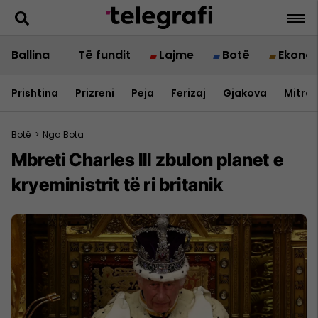
Ballina
Të fundit
Lajme
Botë
Ekono
Prishtina
Prizreni
Peja
Ferizaj
Gjakova
Mitrov
Botë
>
Nga Bota
Mbreti Charles III zbulon planet e
kryeministrit të ri britanik