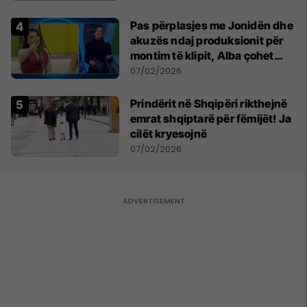
Pas përplasjes me Jonidën dhe
akuzës ndaj produksionit për
montim të klipit, Alba çohet
dhe dëshiron të largohet nga
07/02/2026
Big Brother VIP Kosova 4
Prindërit në Shqipëri rikthejnë
emrat shqiptarë për fëmijët! Ja
cilët kryesojnë
07/02/2026