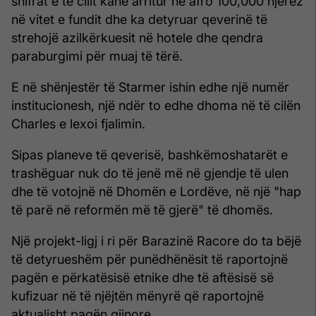
shifrat e të cilit kanë arritur në afro 100,000 njerëz
në vitet e fundit dhe ka detyruar qeverinë të
strehojë azilkërkuesit në hotele dhe qendra
paraburgimi për muaj të tërë.
E në shënjestër të Starmer ishin edhe një numër
institucionesh, një ndër to edhe dhoma në të cilën
Charles e lexoi fjalimin.
Sipas planeve të qeverisë, bashkëmoshatarët e
trashëguar nuk do të jenë më në gjendje të ulen
dhe të votojnë në Dhomën e Lordëve, në një "hap
të parë në reformën më të gjerë" të dhomës.
Një projekt-ligj i ri për Barazinë Racore do ta bëjë
të detyrueshëm për punëdhënësit të raportojnë
pagën e përkatësisë etnike dhe të aftësisë së
kufizuar në të njëjtën mënyrë që raportojnë
aktualisht pagën gjinore.