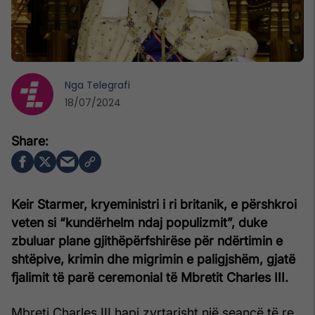
Nga
Telegrafi
18/07/2024
Keir Starmer, kryeministri i ri britanik, e përshkroi
veten si “kundërhelm ndaj populizmit”, duke
zbuluar plane gjithëpërfshirëse për ndërtimin e
shtëpive, krimin dhe migrimin e paligjshëm, gjatë
fjalimit të parë ceremonial të Mbretit Charles III.
Mbreti Charles III hapi zyrtarisht një seancë të re