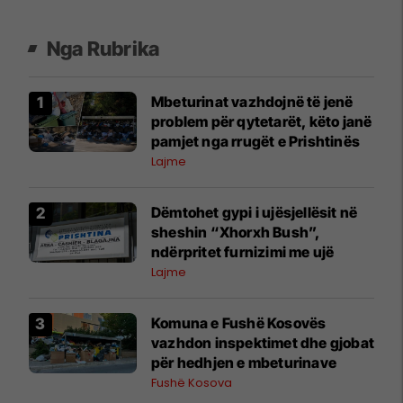
Nga Rubrika
Mbeturinat vazhdojnë të jenë
problem për qytetarët, këto janë
pamjet nga rrugët e Prishtinës
Lajme
Dëmtohet gypi i ujësjellësit në
sheshin “Xhorxh Bush”,
ndërpritet furnizimi me ujë
Lajme
Komuna e Fushë Kosovës
vazhdon inspektimet dhe gjobat
për hedhjen e mbeturinave
Fushë Kosova