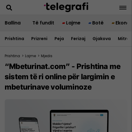
Ballina
Të fundit
Lajme
Botë
Ekono
Prishtina
Prizreni
Peja
Ferizaj
Gjakova
Mitrov
Prishtina
>
Lajme
>
Mjedis
“Mbeturinat.com” - Prishtina me
sistem të ri online për largimin e
mbeturinave voluminoze