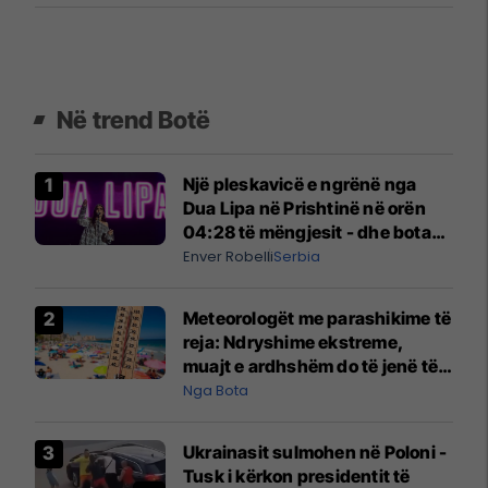
Në trend Botë
Një pleskavicë e ngrënë nga
Dua Lipa në Prishtinë në orën
04:28 të mëngjesit - dhe bota
digjitale serbe shpall gjendjen e
Enver Robelli
Serbia
luftës
Meteorologët me parashikime të
reja: Ndryshime ekstreme,
muajt e ardhshëm do të jenë të
pazakontë
Nga Bota
Ukrainasit sulmohen në Poloni -
Tusk i kërkon presidentit të