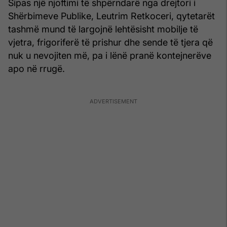
Sipas një njoftimi të shpërndarë nga drejtori i
Shërbimeve Publike, Leutrim Retkoceri, qytetarët
tashmë mund të largojnë lehtësisht mobilje të
vjetra, frigoriferë të prishur dhe sende të tjera që
nuk u nevojiten më, pa i lënë pranë kontejnerëve
apo në rrugë.