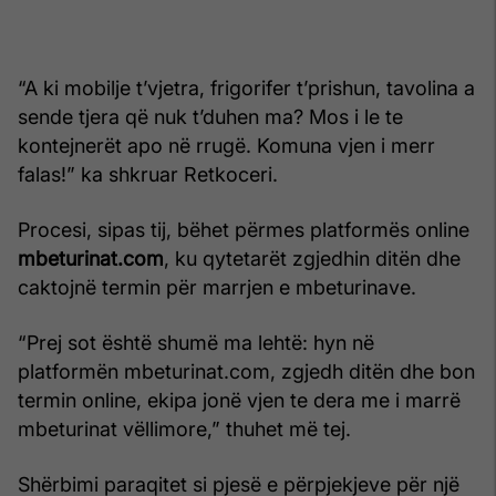
“A ki mobilje t’vjetra, frigorifer t’prishun, tavolina a
sende tjera që nuk t’duhen ma? Mos i le te
kontejnerët apo në rrugë. Komuna vjen i merr
falas!” ka shkruar Retkoceri.
Procesi, sipas tij, bëhet përmes platformës online
mbeturinat.com
, ku qytetarët zgjedhin ditën dhe
caktojnë termin për marrjen e mbeturinave.
“Prej sot është shumë ma lehtë: hyn në
platformën mbeturinat.com, zgjedh ditën dhe bon
termin online, ekipa jonë vjen te dera me i marrë
mbeturinat vëllimore,” thuhet më tej.
Shërbimi paraqitet si pjesë e përpjekjeve për një