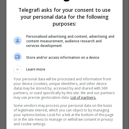
Telegrafi asks for your consent to use
your personal data for the following
purposes:
Personalised advertising and content, advertising and
content measurement, audience research and
services development
Store and/or access information on a device
Learn more
Your personal data will be processed and information from
your device (cookies, unique identifiers, and other device
data) may be stored by, accessed by and shared with 369
partners, or used specifically by this site. We and our partners
may use precise geolocation data.
List of partners.
Mbeturinat E Prishtinës
Leutrim Retkoceri
Some vendors may process your personal data on the basis
Prishtina Lokale
of legitimate interest, which you can object to by managing
your options below. Look for a link at the bottom of this page
or in the site menu to manage or withdraw consent in privacy
and cookie settings.