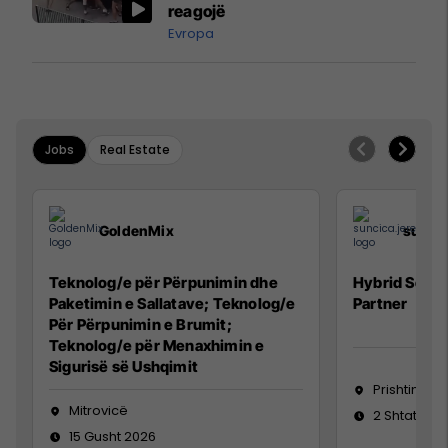
reagojë
Evropa
Jobs
Real Estate
GoldenMix
sunci
Teknolog/e për Përpunimin dhe
Hybrid Senio
Paketimin e Sallatave; Teknolog/e
Partner
Për Përpunimin e Brumit;
Teknolog/e për Menaxhimin e
Sigurisë së Ushqimit
Prishtinë
Mitrovicë
2 Shtator 2
15 Gusht 2026