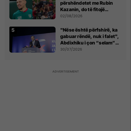
përshëndetet me Rubin
Kazanin, do të fitojë
miliona te Spartak Moska
02/08/2026
"Nëse është përfshirë, ka
gabuar rëndë, nuk i falet",
Abdixhiku i çon “selam”
Përparim Ramës
30/07/2026