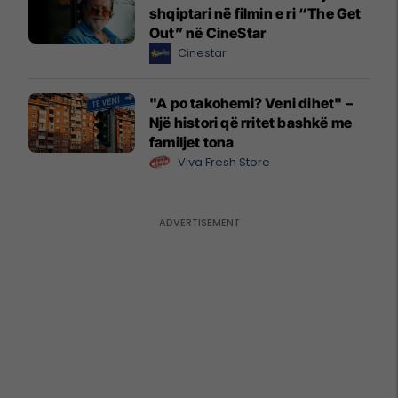
shqiptari në filmin e ri “The Get
Out” në CineStar
Cinestar
"A po takohemi? Veni dihet" –
Një histori që rritet bashkë me
familjet tona
Viva Fresh Store