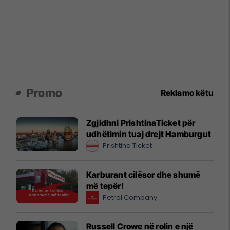
Promo
Reklamo këtu
Zgjidhni PrishtinaTicket për
udhëtimin tuaj drejt Hamburgut
Prishtina Ticket
Karburant cilësor dhe shumë
më tepër!
Petrol Company
Russell Crowe në rolin e një