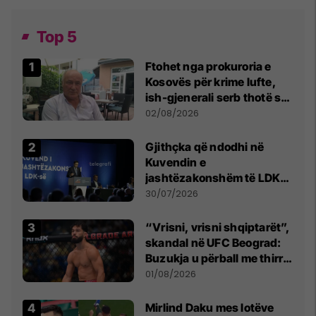
Top 5
Ftohet nga prokuroria e
Kosovës për krime lufte,
ish-gjenerali serb thotë se
dikush e tradhtoi në
02/08/2026
Beograd
Gjithçka që ndodhi në
Kuvendin e
jashtëzakonshëm të LDK-
së
30/07/2026
“Vrisni, vrisni shqiptarët”,
skandal në UFC Beograd:
Buzukja u përball me thirrje
anti-shqiptare nga
01/08/2026
tribunat
Mirlind Daku mes lotëve