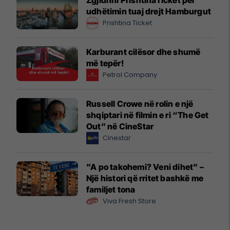
Zgjidhni PrishtinaTicket për
udhëtimin tuaj drejt Hamburgut
Prishtina Ticket
Karburant cilësor dhe shumë
më tepër!
Petrol Company
Russell Crowe në rolin e një
shqiptari në filmin e ri “The Get
Out” në CineStar
Cinestar
"A po takohemi? Veni dihet" –
Një histori që rritet bashkë me
familjet tona
Viva Fresh Store