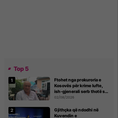
Top 5
Ftohet nga prokuroria e
Kosovës për krime lufte,
ish-gjenerali serb thotë se
dikush e tradhtoi në
02/08/2026
Beograd
Gjithçka që ndodhi në
Kuvendin e