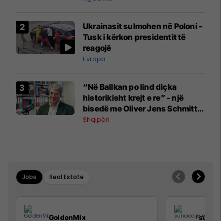
Ukrainasit sulmohen në Poloni -
Tusk i kërkon presidentit të
reagojë
Evropa
“Në Ballkan po lind diçka
historikisht krejt e re” - një
bisedë me Oliver Jens Schmitt
mbi protestat në Shqipëri dhe të
Shqipëri
kaluarën e rajonit
Jobs
Real Estate
GoldenMix
sunci