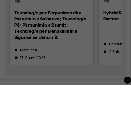
Teknolog/e për Përpunimin dhe
Hybrid Senio
Paketimin e Sallatave; Teknolog/e
Partner
Për Përpunimin e Brumit;
Teknolog/e për Menaxhimin e
Sigurisë së Ushqimit
Prishtinë
Mitrovicë
2 Shtator 2
15 Gusht 2026
×