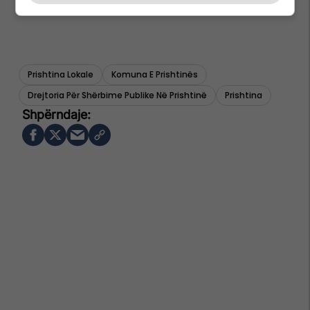
Prishtina Lokale
Komuna E Prishtinës
Drejtoria Për Shërbime Publike Në Prishtinë
Prishtina