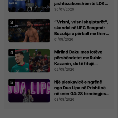
jashtëzakonshëm të LDK-
së
30/07/2026
“Vrisni, vrisni shqiptarët”,
skandal në UFC Beograd:
Buzukja u përball me thirrje
anti-shqiptare nga
01/08/2026
tribunat
Mirlind Daku mes lotëve
përshëndetet me Rubin
Kazanin, do të fitojë
miliona te Spartak Moska
02/08/2026
Një pleskavicë e ngrënë
nga Dua Lipa në Prishtinë
në orën 04:28 të mëngjesit
- dhe bota digjitale serbe
03/08/2026
shpall gjendjen e luftës