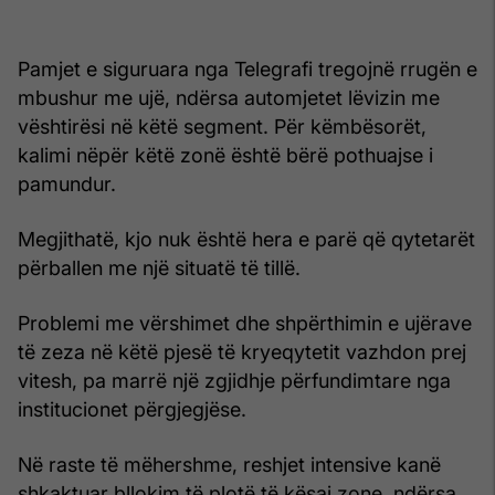
Pamjet e siguruara nga Telegrafi tregojnë rrugën e
mbushur me ujë, ndërsa automjetet lëvizin me
vështirësi në këtë segment. Për këmbësorët,
kalimi nëpër këtë zonë është bërë pothuajse i
pamundur.
Megjithatë, kjo nuk është hera e parë që qytetarët
përballen me një situatë të tillë.
Problemi me vërshimet dhe shpërthimin e ujërave
të zeza në këtë pjesë të kryeqytetit vazhdon prej
vitesh, pa marrë një zgjidhje përfundimtare nga
institucionet përgjegjëse.
Në raste të mëhershme, reshjet intensive kanë
shkaktuar bllokim të plotë të kësaj zone, ndërsa