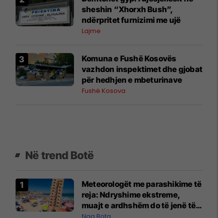
sheshin “Xhorxh Bush”,
ndërpritet furnizimi me ujë
Lajme
Komuna e Fushë Kosovës
vazhdon inspektimet dhe gjobat
për hedhjen e mbeturinave
Fushë Kosova
Në trend Botë
Meteorologët me parashikime të
reja: Ndryshime ekstreme,
muajt e ardhshëm do të jenë të
pazakontë
Nga Bota