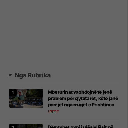
Nga Rubrika
Mbeturinat vazhdojnë të jenë
problem për qytetarët, këto janë
pamjet nga rrugët e Prishtinës
Lajme
Dëmtohet gypi i ujësjellësit në