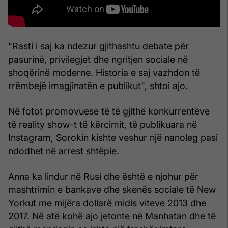
"Rasti i saj ka ndezur gjithashtu debate për
pasurinë, privilegjet dhe ngritjen sociale në
shoqërinë moderne. Historia e saj vazhdon të
rrëmbejë imagjinatën e publikut", shtoi ajo.
Në fotot promovuese të të gjithë konkurrentëve
të reality show-t të kërcimit, të publikuara në
Instagram, Sorokin kishte veshur një nanoleg pasi
ndodhet në arrest shtëpie.
Anna ka lindur në Rusi dhe është e njohur për
mashtrimin e bankave dhe skenës sociale të New
Yorkut me mijëra dollarë midis viteve 2013 dhe
2017. Në atë kohë ajo jetonte në Manhatan dhe të