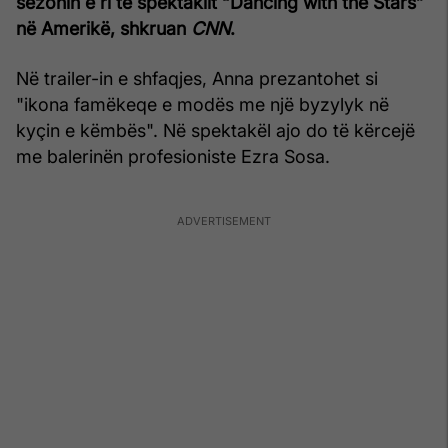
sezonin e ri të spektaklit “Dancing with the Stars”
në Amerikë, shkruan
CNN
.
Në trailer-in e shfaqjes, Anna prezantohet si
"ikona famëkeqe e modës me një byzylyk në
kyçin e këmbës". Në spektakël ajo do të kërcejë
me balerinën profesioniste Ezra Sosa.