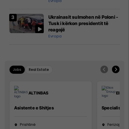
ngritën në ajër për të
Evropa
interceptuar fluturaken e Qatar
Airways që po shkonte drejt
Ukrainasit sulmohen në Poloni -
Mançesterit
Tusk i kërkon presidentit të
reagojë
Evropa
Jobs
Real Estate
ALTINBAS
Elkos
Asistente e Shitjes
Specialist Mi
Prishtinë
Ferizaj