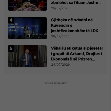
zbulohet sa fituan Joshua
e Prenga
26/07/2026
Gjithçka që ndodhi në
Kuvendin e
jashtëzakonshëm të LDK-
së
30/07/2026
Vëllai iu etiketua si pjesëtar
i grupit të Arkanit, Drejtori i
Ekonomisë në Prizren
mohon pretendimet
24/07/2026