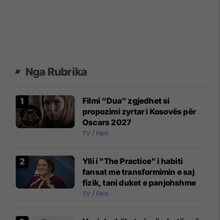
Nga Rubrika
Filmi “Dua” zgjedhet si
propozimi zyrtar i Kosovës për
Oscars 2027
TV / Film
Ylli i "The Practice" i habiti
fansat me transformimin e saj
fizik, tani duket e panjohshme
TV / Film