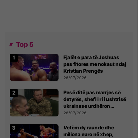
Top 5
Fjalët e para të Joshuas
pas fitores me nokaut ndaj
Kristian Prengës
26/07/2026
Pesë ditë pas marrjes së
detyrës, shefi i ri i ushtrisë
ukrainase urdhëron
kontroll të madh
26/07/2026
Vetëm dy raunde dhe
miliona euro në xhep,