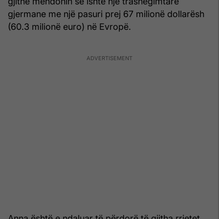
gjithë mendonin se ishte një trashëgimtare
gjermane me një pasuri prej 67 milionë dollarësh
(60.3 milionë euro) në Evropë.
Anna është e ndaluar të përdorë të gjitha rrjetet