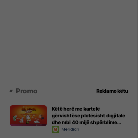
Promo
Reklamo këtu
Këtë herë me kartelë
gërvishtëse plotësisht digjitale
dhe mbi 40 mijë shpërblime
instant!
Meridian