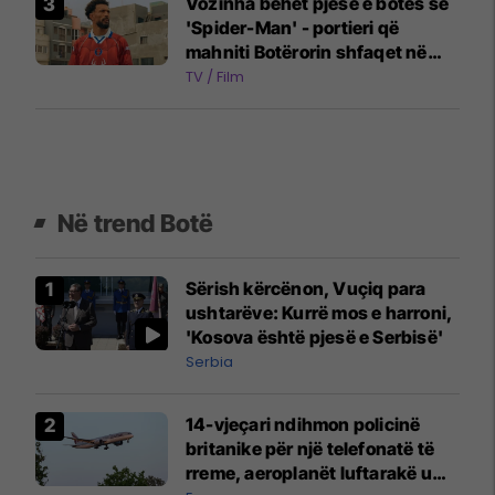
Vozinha bëhet pjesë e botës së
'Spider-Man' - portieri që
mahniti Botërorin shfaqet në
reklamën e filmit të ri
TV / Film
Në trend Botë
Sërish kërcënon, Vuçiq para
ushtarëve: Kurrë mos e harroni,
'Kosova është pjesë e Serbisë'
Serbia
14-vjeçari ndihmon policinë
britanike për një telefonatë të
rreme, aeroplanët luftarakë u