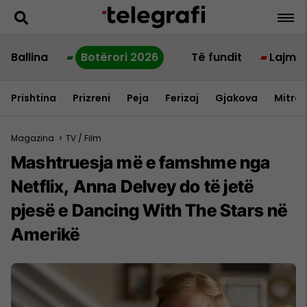
Ballina
Botërori 2026
Të fundit
Lajme
Prishtina
Prizreni
Peja
Ferizaj
Gjakova
Mitrov
Magazina
>
TV / Film
Mashtruesja më e famshme nga
Netflix, Anna Delvey do të jetë
pjesë e Dancing With The Stars në
Amerikë