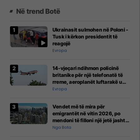
Në trend Botë
Ukrainasit sulmohen në Poloni -
Tusk i kërkon presidentit të
reagojë
Evropa
14-vjeçari ndihmon policinë
britanike për një telefonatë të
rreme, aeroplanët luftarakë u
ngritën në ajër për të
Evropa
interceptuar fluturaken e Qatar
Airways që po shkonte drejt
Vendet më të mira për
Mançesterit
emigrantët në vitin 2026, po
mendoni të filloni një jetë jashtë
vendit?
Nga Bota