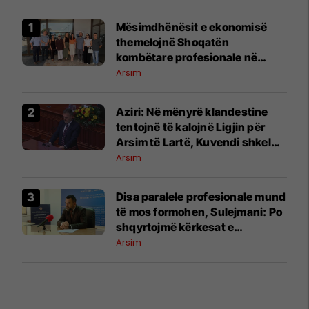
Mësimdhënësit e ekonomisë
themelojnë Shoqatën
kombëtare profesionale në
Maqedoninë e Veriut
Arsim
Aziri: Në mënyrë klandestine
tentojnë të kalojnë Ligjin për
Arsim të Lartë, Kuvendi shkel
rregulloren
Arsim
Disa paralele profesionale mund
të mos formohen, Sulejmani: Po
shqyrtojmë kërkesat e
shkollave
Arsim