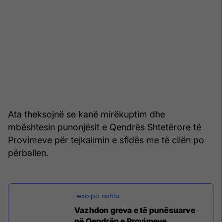
Ata theksojnë se kanë mirëkuptim dhe
mbështesin punonjësit e Qendrës Shtetërore të
Provimeve për tejkalimin e sfidës me të cilën po
përballen.
Vazhdon greva e të punësuarve
në Qendrën e Provimeve