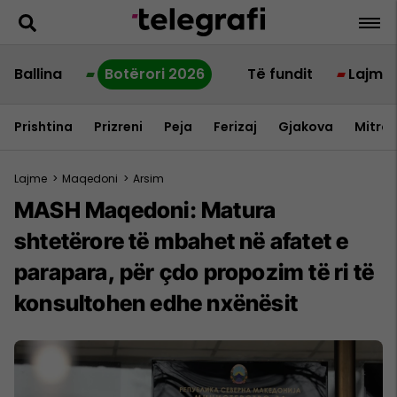
Ballina
Botërori 2026
Të fundit
Lajme
Prishtina
Prizreni
Peja
Ferizaj
Gjakova
Mitrov
Lajme
>
Maqedoni
>
Arsim
MASH Maqedoni: Matura
shtetërore të mbahet në afatet e
parapara, për çdo propozim të ri të
konsultohen edhe nxënësit