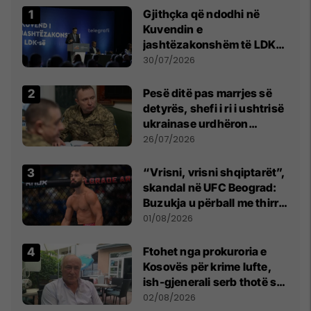
Gjithçka që ndodhi në
Kuvendin e
jashtëzakonshëm të LDK-
së
30/07/2026
Pesë ditë pas marrjes së
detyrës, shefi i ri i ushtrisë
ukrainase urdhëron
kontroll të madh
26/07/2026
“Vrisni, vrisni shqiptarët”,
skandal në UFC Beograd:
Buzukja u përball me thirrje
anti-shqiptare nga
01/08/2026
tribunat
Ftohet nga prokuroria e
Kosovës për krime lufte,
ish-gjenerali serb thotë se
dikush e tradhtoi në
02/08/2026