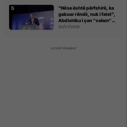
Beograd
"Nëse është përfshirë, ka
gabuar rëndë, nuk i falet",
Abdixhiku i çon “selam”
Përparim Ramës
30/07/2026