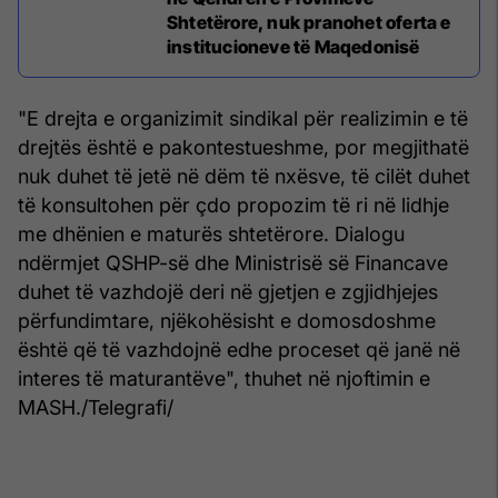
Shtetërore, nuk pranohet oferta e
institucioneve të Maqedonisë
"E drejta e organizimit sindikal për realizimin e të
drejtës është e pakontestueshme, por megjithatë
nuk duhet të jetë në dëm të nxësve, të cilët duhet
të konsultohen për çdo propozim të ri në lidhje
me dhënien e maturës shtetërore. Dialogu
ndërmjet QSHP-së dhe Ministrisë së Financave
duhet të vazhdojë deri në gjetjen e zgjidhjejes
përfundimtare, njëkohësisht e domosdoshme
është që të vazhdojnë edhe proceset që janë në
interes të maturantëve", thuhet në njoftimin e
MASH./Telegrafi/