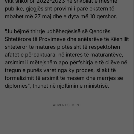
vitit shkollor 2022-2023 në shkollat ​​e mesme
publike, gjegjësisht provimi i parë ekstern të
mbahet më 27 maj dhe e dyta më 10 qershor.
"Ju bëjmë thirrje udhëheqësisë së Qendrës
Shtetërore të Provimeve dhe anëtarëve të Këshillit
shtetëror të maturës plotësisht të respektohen
afatet e përcaktuara, në interes të maturantëve,
arsimimi i mëtejshëm apo përfshirja e të cilëve në
tregun e punës varet nga ky proces, si akt të
formalizimit të arsimit të mesëm dhe marrjes së
diplomës", thuhet në njoftimin e ministrisë.