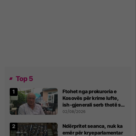
Top 5
Ftohet nga prokuroria e
Kosovës për krime lufte,
ish-gjenerali serb thotë se
dikush e tradhtoi në
02/08/2026
Beograd
Ndërpritet seanca, nuk ka
emër për kryeparlamentar