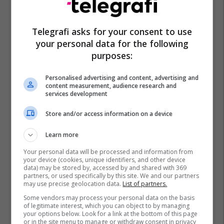
Telegrafi asks for your consent to use
Kf Prishtina
Mario Morina
Superliga E Kosovës
your personal data for the following
Kf Feronikeli
purposes:
Personalised advertising and content, advertising and
content measurement, audience research and
services development
Store and/or access information on a device
Learn more
Your personal data will be processed and information from
your device (cookies, unique identifiers, and other device
data) may be stored by, accessed by and shared with 369
partners, or used specifically by this site. We and our partners
may use precise geolocation data.
List of partners.
Some vendors may process your personal data on the basis
of legitimate interest, which you can object to by managing
your options below. Look for a link at the bottom of this page
or in the site menu to manage or withdraw consent in privacy