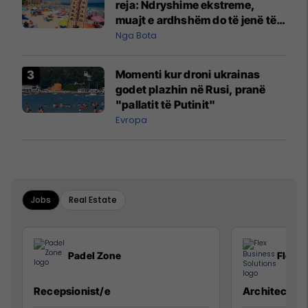
reja: Ndryshime ekstreme,
muajt e ardhshëm do të jenë të
pazakontë
Nga Bota
Momenti kur droni ukrainas
godet plazhin në Rusi, pranë
"pallatit të Putinit"
Evropa
Jobs
Real Estate
Padel Zone
Flex B
Recepsionist/e
Architect