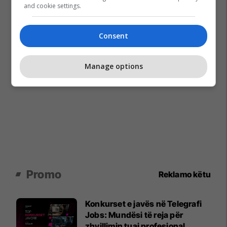
and cookie settings.
Consent
Manage options
Promo
Reklamo këtu
Konkurset e javës në Telegrafi
Jobs: Mundësi të reja për
zhvillimin tuaj profesional