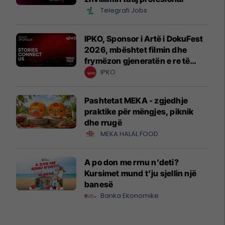
Telegrafi Jobs
IPKO, Sponsor i Artë i DokuFest
2026, mbështet filmin dhe
frymëzon gjeneratën e re të
krijuesve
IPKO
Pashtetat MEKA - zgjedhje
praktike për mëngjes, piknik
dhe rrugë
MEKA HALAL FOOD
A po don me rrnu n’deti?
Kursimet mund t’ju sjellin një
banesë
Banka Ekonomike