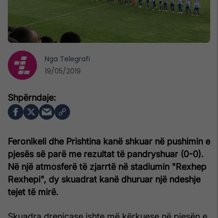
Nga
Telegrafi
19/05/2019
Feronikeli dhe Prishtina kanë shkuar në pushimin e
pjesës së parë me rezultat të pandryshuar (0-0).
Në një atmosferë të zjarrtë në stadiumin "Rexhep
Rexhepi", dy skuadrat kanë dhuruar një ndeshje
tejet të mirë.
Skuadra drenicase ishte më kërkuese në pjesën e