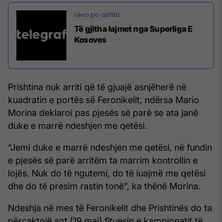
Të gjitha lajmet nga Superliga E
Kosoves
Prishtina nuk arriti që të gjuajë asnjëherë në
kuadratin e portës së Feronikelit, ndërsa Mario
Morina deklaroi pas pjesës së parë se ata janë
duke e marrë ndeshjen me qetësi.
“Jemi duke e marrë ndeshjen me qetësi, në fundin
e pjesës së parë arritëm ta marrim kontrollin e
lojës. Nuk do të ngutemi, do të luajmë me qetësi
dhe do të presim rastin tonë”, ka thënë Morina.
Ndeshja në mes të Feronikelit dhe Prishtinës do ta
përcaktojë sot (19 maj) fituesin e kampionatit të