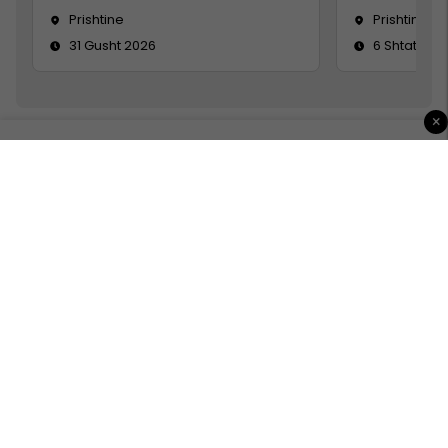
Prishtine
Prishtinë
31 Gusht 2026
6 Shtator 2
×