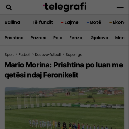
Ballina
Të fundit
Lajme
Botë
Ekono
Prishtina
Prizreni
Peja
Ferizaj
Gjakova
Mitrov
Sport
>
Futboll
>
Kosove-futboll
>
Superliga
Mario Morina: Prishtina po luan me
qetësi ndaj Feronikelit