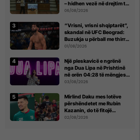
– hidhen vezë në drejtim të
Kurtit
06/08/2026
“Vrisni, vrisni shqiptarët”,
skandal në UFC Beograd:
Buzukja u përball me thirrje
anti-shqiptare nga
01/08/2026
tribunat
Një pleskavicë e ngrënë
nga Dua Lipa në Prishtinë
në orën 04:28 të mëngjesit
- dhe bota digjitale serbe
03/08/2026
shpall gjendjen e luftës
Mirlind Daku mes lotëve
përshëndetet me Rubin
Kazanin, do të fitojë
miliona te Spartak Moska
02/08/2026