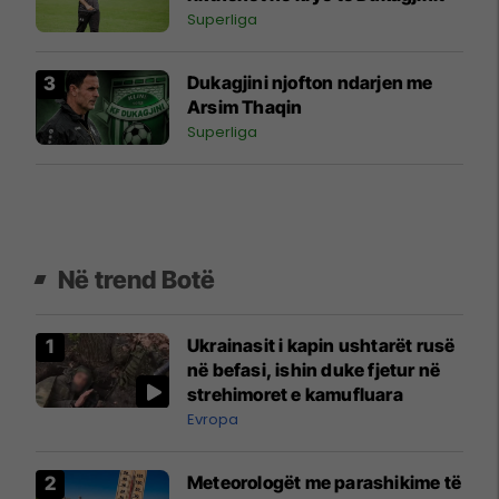
Superliga
Dukagjini njofton ndarjen me
Arsim Thaqin
Superliga
Në trend Botë
Ukrainasit i kapin ushtarët rusë
në befasi, ishin duke fjetur në
strehimoret e kamufluara
Evropa
Meteorologët me parashikime të