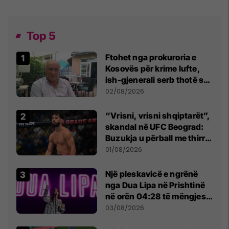
Top 5
Ftohet nga prokuroria e
Kosovës për krime lufte,
ish-gjenerali serb thotë se
dikush e tradhtoi në
02/08/2026
Beograd
“Vrisni, vrisni shqiptarët”,
skandal në UFC Beograd:
Buzukja u përball me thirrje
anti-shqiptare nga
01/08/2026
tribunat
Një pleskavicë e ngrënë
nga Dua Lipa në Prishtinë
në orën 04:28 të mëngjesit
- dhe bota digjitale serbe
03/08/2026
shpall gjendjen e luftës