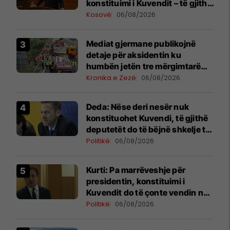
konstituimi i Kuvendit – të gjitha
detajet
Kosovë
06/08/2026
Mediat gjermane publikojnë
detaje për aksidentin ku
humbën jetën tre mërgimtarë
nga Komogllava e Ferizajt
Kronika e Zezë
06/08/2026
Deda: Nëse deri nesër nuk
konstituohet Kuvendi, të gjithë
deputetët do të bëjnë shkelje të
rëndë kushtetuese
Politikë
06/08/2026
Kurti: Pa marrëveshje për
presidentin, konstituimi i
Kuvendit do të çonte vendin në
zgjedhje të reja
Politikë
06/08/2026