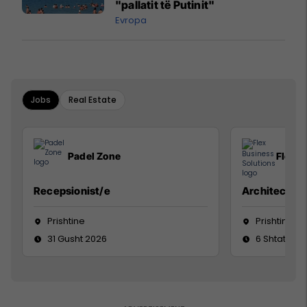
"pallatit të Putinit"
Evropa
Jobs
Real Estate
Padel Zone
Flex B
Recepsionist/e
Architect
Prishtine
Prishtinë
31 Gusht 2026
6 Shtator 2