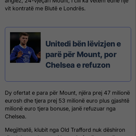
anglez, 24-vjeçari Mount, i cili ka vetëm edhe një
vit kontratë me Blutë e Londrës.
Unitedi bën lëvizjen e
parë për Mount, por
Chelsea e refuzon
Dy ofertat e para për Mount, njëra prej 47 milionë
eurosh dhe tjera prej 53 milionë euro plus gjashtë
milionë euro tjera bonuse, janë refuzuar nga
Chelsea.
Megjithatë, klubit nga Old Trafford nuk dëshiron