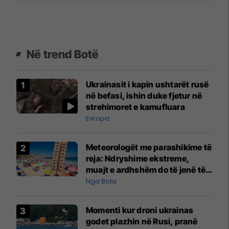
Në trend Botë
Ukrainasit i kapin ushtarët rusë
në befasi, ishin duke fjetur në
strehimoret e kamufluara
Evropa
Meteorologët me parashikime të
reja: Ndryshime ekstreme,
muajt e ardhshëm do të jenë të
pazakontë
Nga Bota
Momenti kur droni ukrainas
godet plazhin në Rusi, pranë