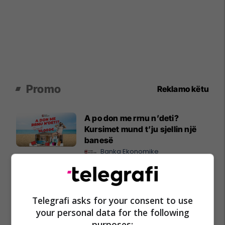
Promo
Reklamo këtu
A po don me rrnu n’deti?
Kursimet mund t’ju sjellin një
banesë
Banka Ekonomike
Plan B Creative rrit ndikimin e
biznesit tuaj online
Telegrafi asks for your consent to use
Plan B
your personal data for the following
purposes: