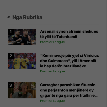
Nga Rubrika
Arsenali synon afrimin shokues
të yllit të Totenhamit
Premier League
“Kemi nevojë për yjet si Vinicius
dhe Guimaraes”, ylli i Arsenalit
ia hap derën brazilianëve
Premier League
Carragher parashikon fituesin
dhe përjashton menjëherë dy
gjigantë nga gara për titullin e
Ligës Premier
Premier League