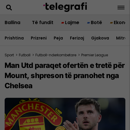
Ballina
Të fundit
Lajme
Botë
Ekono
Prishtina
Prizreni
Peja
Ferizaj
Gjakova
Mitrov
Sport
>
Futboll
>
Futboll-nderkombetare
>
Premier League
Man Utd paraqet ofertën e tretë për
Mount, shpreson të pranohet nga
Chelsea