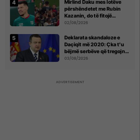
Mirlind Daku mes lotëve
përshëndetet me Rubin
Kazanin, do të fitojë
miliona te Spartak Moska
02/08/2026
​Deklarata skandaloze e
Daçiqit më 2020: Çka t'u
bëjmë serbëve që tregojnë
ku janë varrosur shqiptarët
03/08/2026
në Serbi