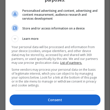
Po kërkoni mjek apo klinikë në
Kosovë? Njihuni me
Personalised advertising and content, advertising and
GjejeMjekun.com
content measurement, audience research and
services development
GjejeMjekun
Store and/or access information on a device
Lokal 517m² me tarracë në shitje
te Rruga C – hapësirë e
Learn more
favorshme për zhvillimin e
Your personal data will be processed and information from
biznesit #15796
Pro Real Estate
your device (cookies, unique identifiers, and other device
data) may be stored by, accessed by and shared with 369
partners, or used specifically by this site. We and our partners
may use precise geolocation data.
List of partners.
Some vendors may process your personal data on the basis
of legitimate interest, which you can object to by managing
your options below. Look for a link at the bottom of this page
or in the site menu to manage or withdraw consent in privacy
and cookie settings.
Consent