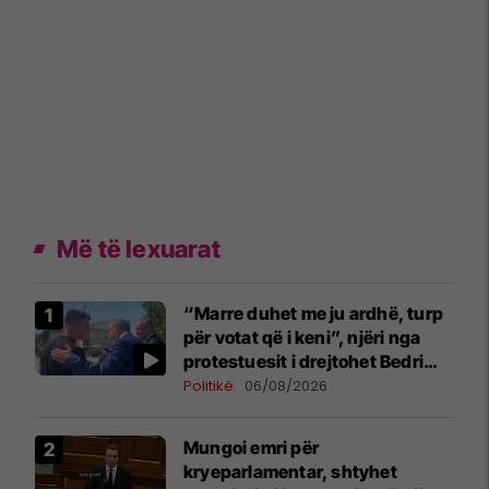
Më të lexuarat
“Marre duhet me ju ardhë, turp
për votat që i keni”, njëri nga
protestuesit i drejtohet Bedri
Hamzës
Politikë
06/08/2026
Mungoi emri për
kryeparlamentar, shtyhet