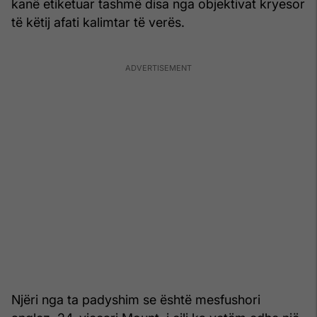
kanë etiketuar tashmë disa nga objektivat kryesor
të këtij afati kalimtar të verës.
Njëri nga ta padyshim se është mesfushori