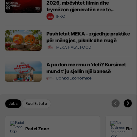
2026, mbështet filmin dhe
frymëzon gjeneratën e re të
krijuesve
IPKO
Pashtetat MEKA - zgjedhje praktike
për mëngjes, piknik dhe rrugë
MEKA HALAL FOOD
A po don me rrnu n’deti? Kursimet
mund t’ju sjellin një banesë
Banka Ekonomike
Jobs
Real Estate
Padel Zone
Flex 