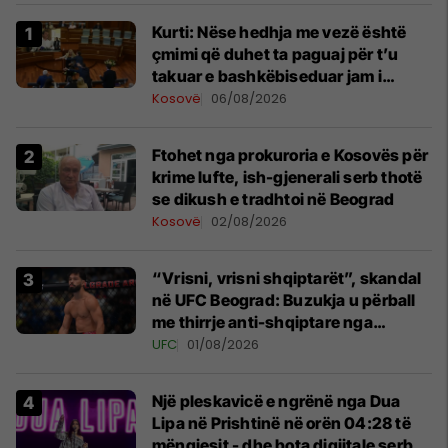
Kurti: Nëse hedhja me vezë është
çmimi që duhet ta paguaj për t’u
takuar e bashkëbiseduar jam i
lumtur ta bëj këtë
Kosovë
06/08/2026
Ftohet nga prokuroria e Kosovës për
krime lufte, ish-gjenerali serb thotë
se dikush e tradhtoi në Beograd
Kosovë
02/08/2026
“Vrisni, vrisni shqiptarët”, skandal
në UFC Beograd: Buzukja u përball
me thirrje anti-shqiptare nga
tribunat
UFC
01/08/2026
Një pleskavicë e ngrënë nga Dua
Lipa në Prishtinë në orën 04:28 të
mëngjesit - dhe bota digjitale serbe