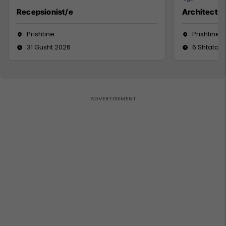
Recepsionist/e
Architect
Prishtine
Prishtinë
31 Gusht 2026
6 Shtator 