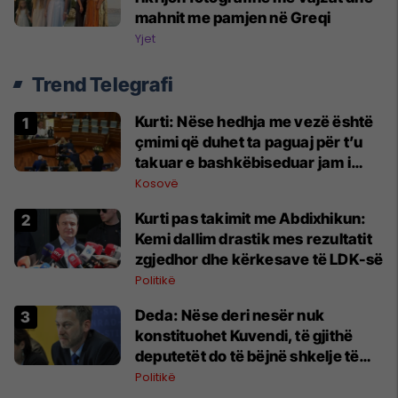
mahnit me pamjen në Greqi
Yjet
Trend Telegrafi
Kurti: Nëse hedhja me vezë është
çmimi që duhet ta paguaj për t’u
takuar e bashkëbiseduar jam i
lumtur ta bëj këtë
Kosovë
Kurti pas takimit me Abdixhikun:
Kemi dallim drastik mes rezultatit
zgjedhor dhe kërkesave të LDK-së
Politikë
Deda: Nëse deri nesër nuk
konstituohet Kuvendi, të gjithë
deputetët do të bëjnë shkelje të
rëndë kushtetuese
Politikë