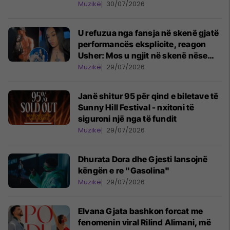
Muzikë
30/07/2026
U refuzua nga fansja në skenë gjatë
performancës eksplicite, reagon
Usher: Mos u ngjit në skenë nëse
nuk do të jesh aty
Muzikë
29/07/2026
Janë shitur 95 për qind e biletave të
Sunny Hill Festival - nxitoni të
siguroni një nga të fundit
Muzikë
29/07/2026
Dhurata Dora dhe Gjesti lansojnë
këngën e re "Gasolina"
Muzikë
29/07/2026
Elvana Gjata bashkon forcat me
fenomenin viral Rilind Alimani, më