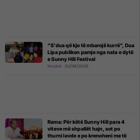
“S’dua që kjo të mbarojë kurrë”, Dua
Lipa publikon pamje nga nata e dytë
e Sunny Hill Festival
Muzikë
02/08/2026
Rama: Për këtë Sunny Hill para 4
viteve më shpallët hajn, sot po
thurni lavde e po krenoheni me të