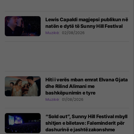
Lewis Capaldi magjepsi publikun në
natën e dytë të Sunny Hill Festival
Muzikë
02/08/2026
Hiti i verës mban emrat Elvana Gjata
dhe Rilind Alimani me
bashkëpunimin e tyre
Muzikë
01/08/2026
“Sold out”, Sunny Hill Festival mbyll
shitjen e biletave: Faleminderit për
dashurinë e jashtëzakonshme