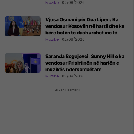
Muzikë
02/08/2026
Vjosa Osmani për Dua Lipën: Ka
vendosur Kosovën në hartë dhe ka
bërë botën të dashurohet me të
Muzikë
02/08/2026
Saranda Bogujevci: Sunny Hill e ka
vendosur Prishtinën në hartën e
muzikës ndërkombëtare
Muzikë
02/08/2026