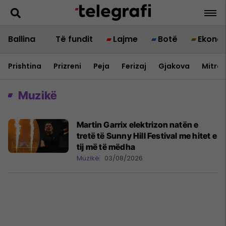
Ballina
Të fundit
Lajme
Botë
Ekono
Prishtina
Prizreni
Peja
Ferizaj
Gjakova
Mitrov
Muzikë
Martin Garrix elektrizon natën e
tretë të Sunny Hill Festival me hitet e
tij më të mëdha
Muzikë
03/08/2026