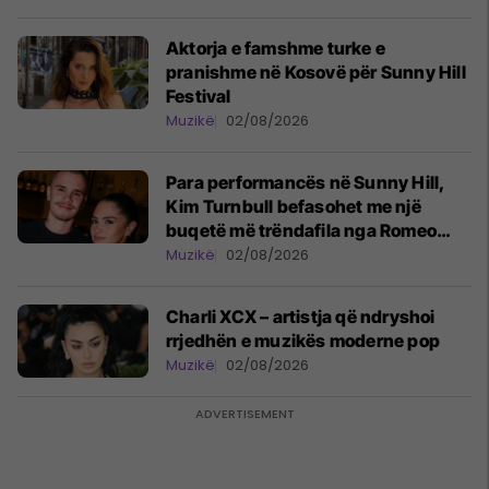
Aktorja e famshme turke e
pranishme në Kosovë për Sunny Hill
Festival
Muzikë
02/08/2026
Para performancës në Sunny Hill,
Kim Turnbull befasohet me një
buqetë më trëndafila nga Romeo
Beckham
Muzikë
02/08/2026
Charli XCX – artistja që ndryshoi
rrjedhën e muzikës moderne pop
Muzikë
02/08/2026