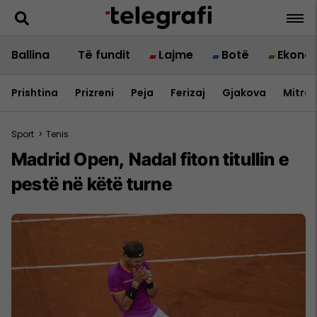
Ballina
Të fundit
Lajme
Botë
Ekono
Prishtina
Prizreni
Peja
Ferizaj
Gjakova
Mitrov
Sport
>
Tenis
Madrid Open, Nadal fiton titullin e
pestë në këtë turne