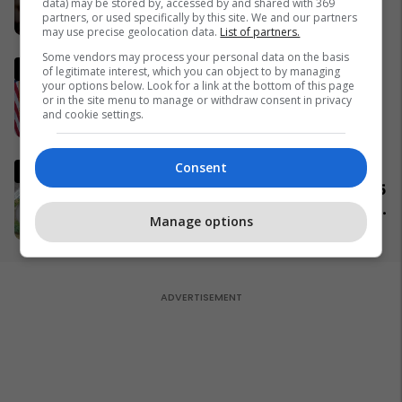
data) may be stored by, accessed by and shared with 369
publike
partners, or used specifically by this site. We and our partners
06/04/2026
may use precise geolocation data.
List of partners.
Some vendors may process your personal data on the basis
Ish-zyrtari amerikan, Kent:
of legitimate interest, which you can object to by managing
your options below. Look for a link at the bottom of this page
SHBA-ja do të largohet nga
or in the site menu to manage or withdraw consent in privacy
NATO dhe do ta mbështet
and cookie settings.
Izraelin në një luftë të
09/04/2026
mundshme me Turqinë në Siri
Consent
Komuniteti shqiptar do të
ndërtojë xhami moderne prej 15
milionë frangash në St. Gallen
Manage options
të Zvicrës
05/04/2026