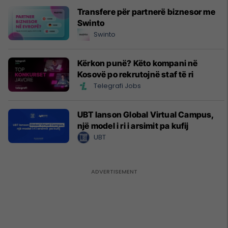
Transfere për partnerë biznesor me
Swinto
Swinto
Kërkon punë? Këto kompani në
Kosovë po rekrutojnë staf të ri
Telegrafi Jobs
UBT lanson Global Virtual Campus,
një model i ri i arsimit pa kufij
UBT