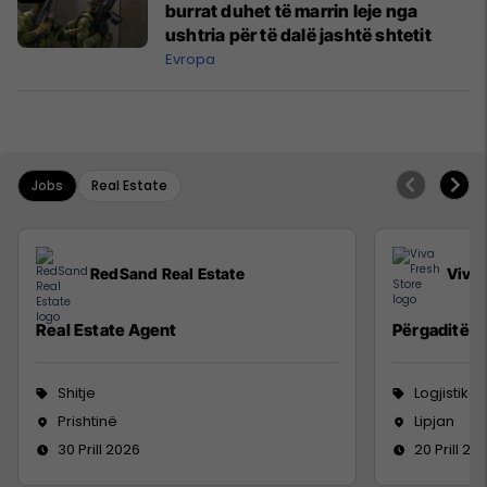
burrat duhet të marrin leje nga
ushtria për të dalë jashtë shtetit
Evropa
Jobs
Real Estate
RedSand Real Estate
Viva 
Real Estate Agent
Përgaditës 
Shitje
Logjistikë
Prishtinë
Lipjan
30 Prill 2026
20 Prill 20