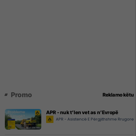
Promo
Reklamo këtu
APR - nuk t’len vet as n’Evropë
APR - Asistencë E Përgjithshme Rrugore