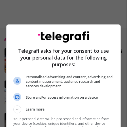
Top 5
Telegrafi asks for your consent to use
MINUTË PAS MINUTE - Zhvillim i
your personal data for the following
rrallë diplomatik/ SHBA dhe
purposes:
Irani zhvillojnë bisedime
direkte, tensionet rajonale
02/04/2026
mbeten të larta
Personalised advertising and content, advertising and
content measurement, audience research and
Pse Fidel Castro gjithmonë
services development
mbante dy orë të markës
Rolex? (Foto)
Store and/or access information on a device
29/11/2016
Learn more
Lideri i Iranit thyen heshtjen,
Your personal data will be processed and information from
lëshon një deklaratë të rrallë
your device (cookies, unique identifiers, and other device