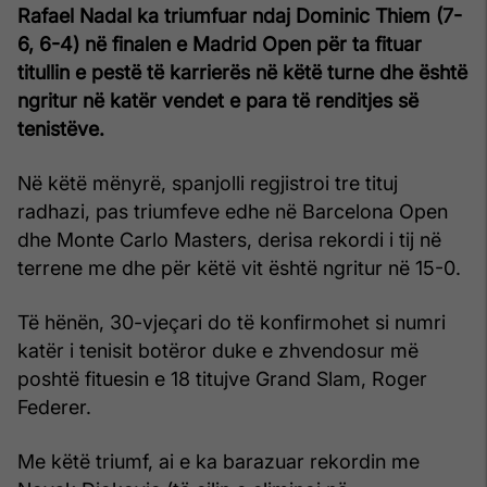
Rafael Nadal ka triumfuar ndaj Dominic Thiem (7-
6, 6-4) në finalen e Madrid Open për ta fituar
titullin e pestë të karrierës në këtë turne dhe është
ngritur në katër vendet e para të renditjes së
tenistëve.
Në këtë mënyrë, spanjolli regjistroi tre tituj
radhazi, pas triumfeve edhe në Barcelona Open
dhe Monte Carlo Masters, derisa rekordi i tij në
terrene me dhe për këtë vit është ngritur në 15-0.
Të hënën, 30-vjeçari do të konfirmohet si numri
katër i tenisit botëror duke e zhvendosur më
poshtë fituesin e 18 titujve Grand Slam, Roger
Federer.
Me këtë triumf, ai e ka barazuar rekordin me