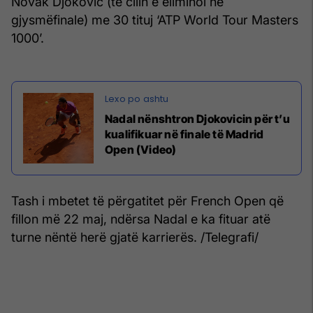
Novak Djokovic (të cilin e eliminoi në
gjysmëfinale) me 30 tituj ‘ATP World Tour Masters
1000’.
Nadal nënshtron Djokovicin për t’u
kualifikuar në finale të Madrid
Open (Video)
Tash i mbetet të përgatitet për French Open që
fillon më 22 maj, ndërsa Nadal e ka fituar atë
turne nëntë herë gjatë karrierës. /Telegrafi/