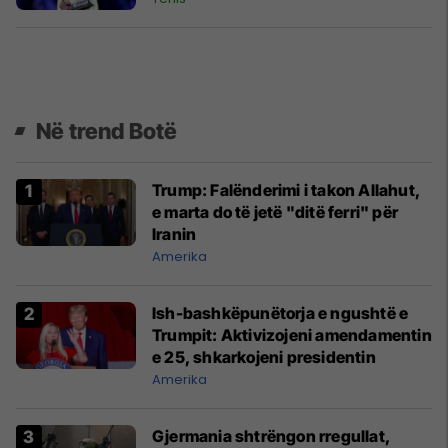
Në trend Botë
Trump: Falënderimi i takon Allahut,
e marta do të jetë "ditë ferri" për
Iranin
Amerika
Ish-bashkëpunëtorja e ngushtë e
Trumpit: Aktivizojeni amendamentin
e 25, shkarkojeni presidentin
Amerika
Gjermania shtrëngon rregullat,