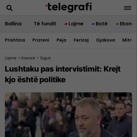
Ballina
Të fundit
Lajme
Botë
Ekono
Prishtina
Prizreni
Peja
Ferizaj
Gjakova
Mitrov
Lajme
>
Kosovë
>
Siguri
Lushtaku pas intervistimit: Krejt
kjo është politike