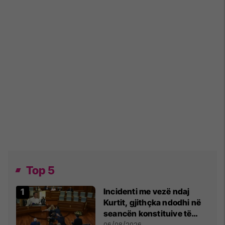
Top 5
Incidenti me vezë ndaj
Kurtit, gjithçka ndodhi në
seancën konstituive të
Kuvendit
06/08/2026