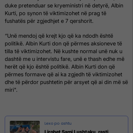
duke pretenduar se kryeministri në detyrë, Albin
Kurti, po synon të viktimizohet në prag të
fushatës për zgjedhjet e 7 qershorit.
‘’Unë mendoj që krejt kjo që ka ndodh është
politikë. Albin Kurti don që përmes aksioneve të
tilla të viktimizohet. Në kushte normal unë nuk u
dashtë me u intervistu fare, unë e thash edhe më
herët që kjo është politikë. Albin Kurti don që
përmes formave që ai ka zgjedh të viktimizohet
dhe të përdor pushtetin për arsyet që ai din më së
miri".
Lirohet Sami Lushtaku, rasti