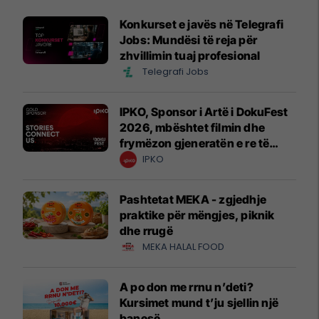
Konkurset e javës në Telegrafi
Jobs: Mundësi të reja për
zhvillimin tuaj profesional
Telegrafi Jobs
IPKO, Sponsor i Artë i DokuFest
2026, mbështet filmin dhe
frymëzon gjeneratën e re të
krijuesve
IPKO
Pashtetat MEKA - zgjedhje
praktike për mëngjes, piknik
dhe rrugë
MEKA HALAL FOOD
A po don me rrnu n’deti?
Kursimet mund t’ju sjellin një
banesë