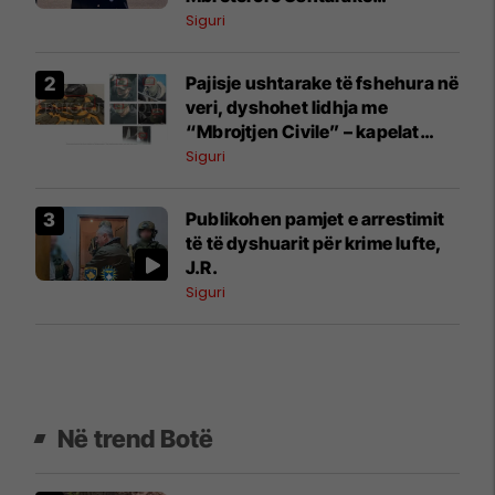
Sandhurst, një nga akademitë
Siguri
ushtarake më prestigjioze në
botë
Pajisje ushtarake të fshehura në
veri, dyshohet lidhja me
“Mbrojtjen Civile” – kapelat
përputhen me ato të përdorura
Siguri
nga pjesëtarët e saj
Publikohen pamjet e arrestimit
të të dyshuarit për krime lufte,
J.R.
Siguri
Në trend Botë