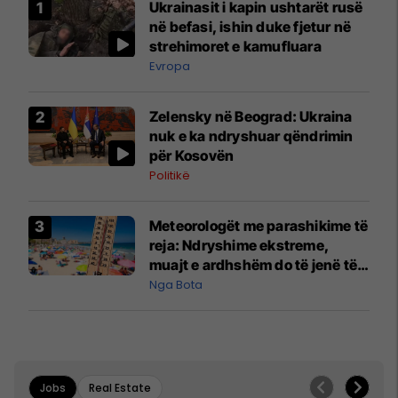
Ukrainasit i kapin ushtarët rusë
në befasi, ishin duke fjetur në
strehimoret e kamufluara
Evropa
Zelensky në Beograd: Ukraina
nuk e ka ndryshuar qëndrimin
për Kosovën
Politikë
Meteorologët me parashikime të
reja: Ndryshime ekstreme,
muajt e ardhshëm do të jenë të
pazakontë
Nga Bota
Jobs
Real Estate