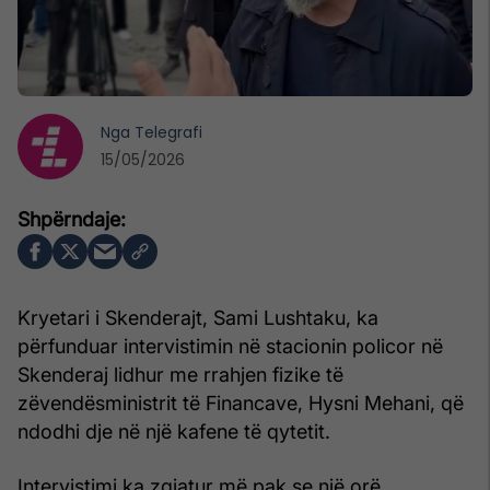
Nga
Telegrafi
15/05/2026
Kryetari i Skenderajt, Sami Lushtaku, ka
përfunduar intervistimin në stacionin policor në
Skenderaj lidhur me rrahjen fizike të
zëvendësministrit të Financave, Hysni Mehani, që
ndodhi dje në një kafene të qytetit.
Intervistimi ka zgjatur më pak se një orë.