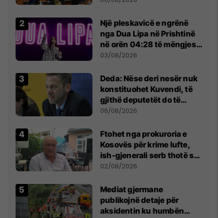
Një pleskavicë e ngrënë
nga Dua Lipa në Prishtinë
në orën 04:28 të mëngjesit
- dhe bota digjitale serbe
03/08/2026
shpall gjendjen e luftës
Deda: Nëse deri nesër nuk
konstituohet Kuvendi, të
gjithë deputetët do të
bëjnë shkelje të rëndë
06/08/2026
kushtetuese
Ftohet nga prokuroria e
Kosovës për krime lufte,
ish-gjenerali serb thotë se
dikush e tradhtoi në
02/08/2026
Beograd
Mediat gjermane
publikojnë detaje për
aksidentin ku humbën