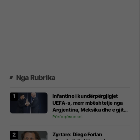
Nga Rubrika
Infantino i kundërpërgjigjet
UEFA-s, merr mbështetje nga
Argjentina, Meksika dhe e gjithë
Afrika
Përfaqësueset
Zyrtare: Diego Forlan