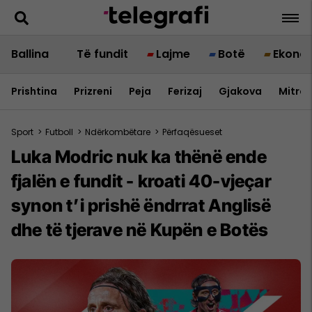
Ballina
Të fundit
Lajme
Botë
Ekono
Prishtina
Prizreni
Peja
Ferizaj
Gjakova
Mitrov
Sport
>
Futboll
>
Ndërkombëtare
>
Përfaqësueset
Luka Modric nuk ka thënë ende
fjalën e fundit - kroati 40-vjeçar
synon t’i prishë ëndrrat Anglisë
dhe të tjerave në Kupën e Botës