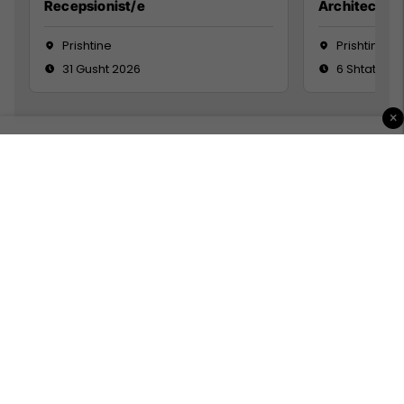
Recepsionist/e
Architect
Prishtine
Prishtinë
31 Gusht 2026
6 Shtator 2
×