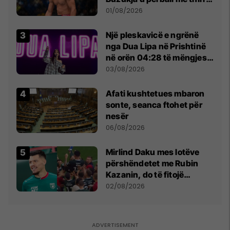
anti-shqiptare nga
01/08/2026
tribunat
Një pleskavicë e ngrënë
nga Dua Lipa në Prishtinë
në orën 04:28 të mëngjesit
- dhe bota digjitale serbe
03/08/2026
shpall gjendjen e luftës
Afati kushtetues mbaron
sonte, seanca ftohet për
nesër
06/08/2026
Mirlind Daku mes lotëve
përshëndetet me Rubin
Kazanin, do të fitojë
miliona te Spartak Moska
02/08/2026