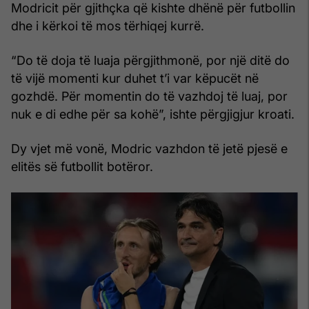
Modricit për gjithçka që kishte dhënë për futbollin
dhe i kërkoi të mos tërhiqej kurrë.
“Do të doja të luaja përgjithmonë, por një ditë do
të vijë momenti kur duhet t’i var këpucët në
gozhdë. Për momentin do të vazhdoj të luaj, por
nuk e di edhe për sa kohë”, ishte përgjigjur kroati.
Dy vjet më vonë, Modric vazhdon të jetë pjesë e
elitës së futbollit botëror.