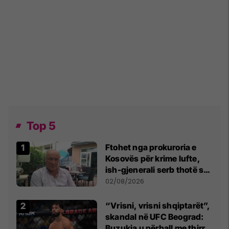
Top 5
Ftohet nga prokuroria e
Kosovës për krime lufte,
ish-gjenerali serb thotë se
dikush e tradhtoi në
02/08/2026
Beograd
“Vrisni, vrisni shqiptarët”,
skandal në UFC Beograd:
Buzukja u përball me thirrje