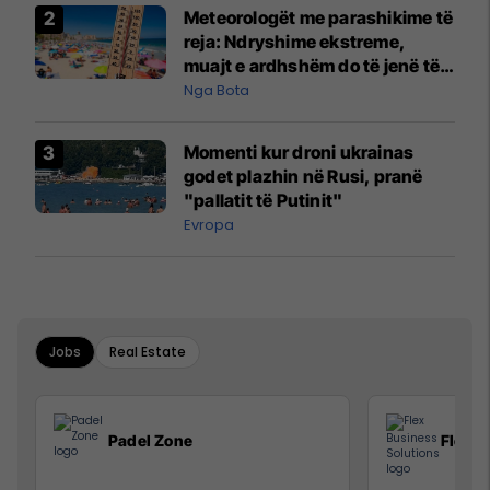
Meteorologët me parashikime të
reja: Ndryshime ekstreme,
muajt e ardhshëm do të jenë të
pazakontë
Nga Bota
Momenti kur droni ukrainas
godet plazhin në Rusi, pranë
"pallatit të Putinit"
Evropa
Jobs
Real Estate
Padel Zone
Flex B