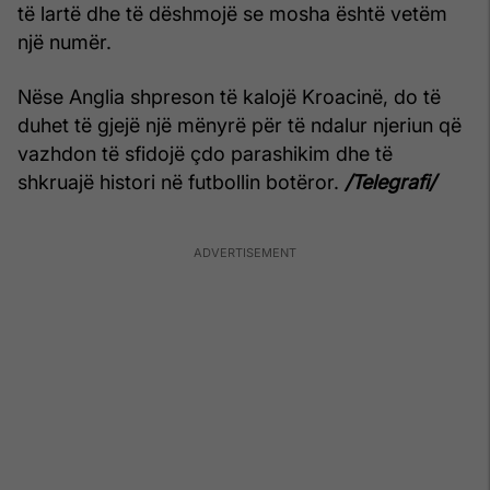
të lartë dhe të dëshmojë se mosha është vetëm
një numër.
Nëse Anglia shpreson të kalojë Kroacinë, do të
duhet të gjejë një mënyrë për të ndalur njeriun që
vazhdon të sfidojë çdo parashikim dhe të
shkruajë histori në futbollin botëror.
/Telegrafi/