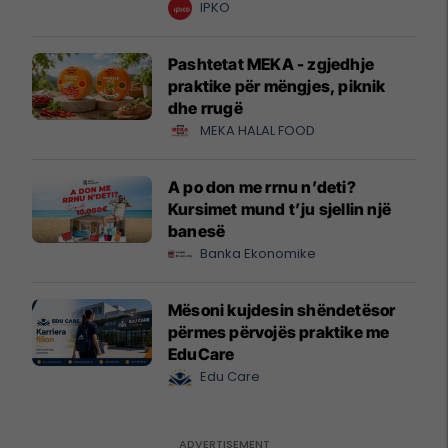
krijuesve
IPKO
Pashtetat MEKA - zgjedhje
praktike për mëngjes, piknik
dhe rrugë
MEKA HALAL FOOD
A po don me rrnu n’deti?
Kursimet mund t’ju sjellin një
banesë
Banka Ekonomike
Mësoni kujdesin shëndetësor
përmes përvojës praktike me
EduCare
Edu Care