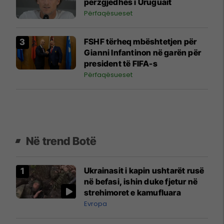
përzgjedhës i Uruguait
Përfaqësueset
FSHF tërheq mbështetjen për
Gianni Infantinon në garën për
president të FIFA-s
Përfaqësueset
Në trend Botë
Ukrainasit i kapin ushtarët rusë
në befasi, ishin duke fjetur në
strehimoret e kamufluara
Evropa