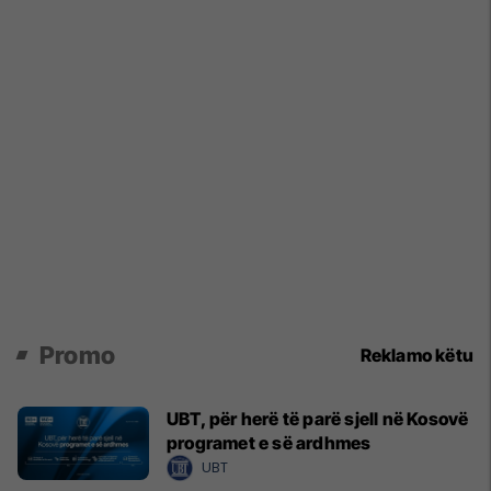
Promo
Reklamo këtu
UBT, për herë të parë sjell në Kosovë
programet e së ardhmes
UBT