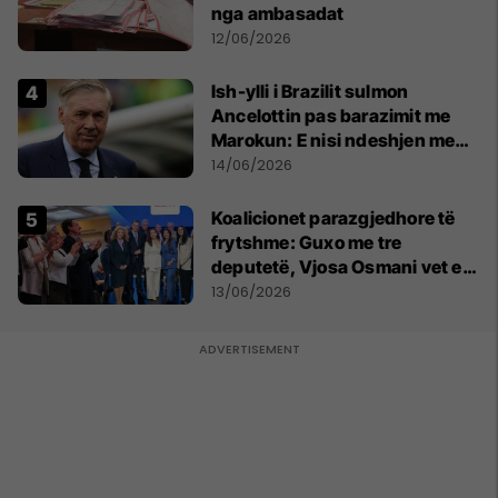
nga ambasadat
12/06/2026
Ish-ylli i Brazilit sulmon
Ancelottin pas barazimit me
Marokun: E nisi ndeshjen me
formacionin e gabuar
14/06/2026
Koalicionet parazgjedhore të
frytshme: Guxo me tre
deputetë, Vjosa Osmani vet e
treta në Kuvend
13/06/2026