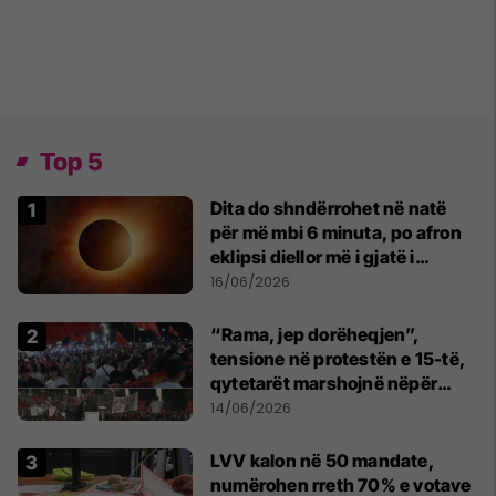
Top 5
Dita do shndërrohet në natë
për më mbi 6 minuta, po afron
eklipsi diellor më i gjatë i
shekullit të 21-të
16/06/2026
“Rama, jep dorëheqjen”,
tensione në protestën e 15-të,
qytetarët marshojnë nëpër
kryeqytet
14/06/2026
LVV kalon në 50 mandate,
numërohen rreth 70% e votave