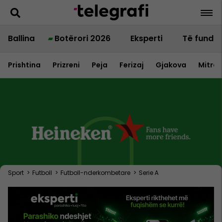
Ballina
Botërori 2026
Eksperti
Të fundit
Prishtina
Prizreni
Peja
Ferizaj
Gjakova
Mitrov
Sport
>
Futboll
>
Futboll-nderkombetare
>
Serie A