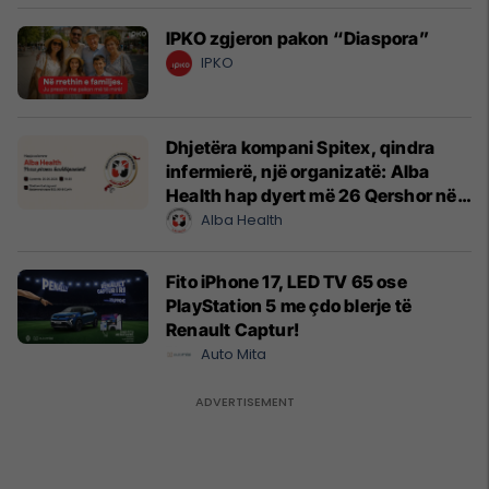
IPKO zgjeron pakon “Diaspora”
IPKO
Dhjetëra kompani Spitex, qindra
infermierë, një organizatë: Alba
Health hap dyert më 26 Qershor në
Cyrih
Alba Health
Fito iPhone 17, LED TV 65 ose
PlayStation 5 me çdo blerje të
Renault Captur!
Auto Mita