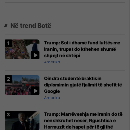
Në trend Botë
Trump: Sot i dhamë fund luftës me
Iranin, trupat do kthehen shumë
shpejt në shtëpi
Amerika
Qindra studentë braktisin
diplomimin gjatë fjalimit të shefit të
Google
Amerika
Trump: Marrëveshja me Iranin do të
nënshkruhet nesër, Ngushtica e
Hormuzit do hapet për të gjithë