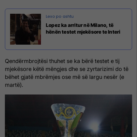
Lopez ka arritur në Milano, të
hënën testet mjekësore te Interi
Qendërmbrojtësi thuhet se ka bërë testet e tij
mjekësore këtë mëngjes dhe se zyrtarizimi do të
bëhet gjatë mbrëmjes ose më së largu nesër (e
martë).