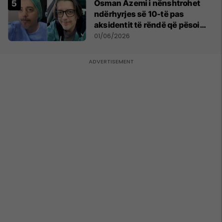
Osman Azemi i nënshtrohet
ndërhyrjes së 10-të pas
aksidentit të rëndë që pësoi
vitin e kaluar
01/06/2026