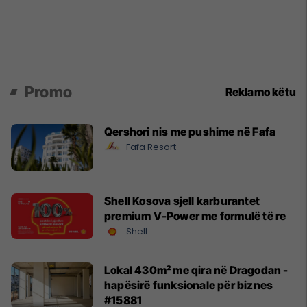
Promo
Reklamo këtu
Qershori nis me pushime në Fafa
Fafa Resort
Shell Kosova sjell karburantet
premium V-Power me formulë të re
Shell
Lokal 430m² me qira në Dragodan -
hapësirë funksionale për biznes
#15881