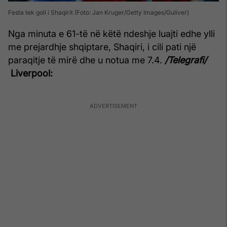
Festa tek goli i Shaqirit (Foto: Jan Kruger/Getty Images/Guliver)
Nga minuta e 61-të në këtë ndeshje luajti edhe ylli
me prejardhje shqiptare, Shaqiri, i cili pati një
paraqitje të mirë dhe u notua me 7.4.
/Telegrafi/
Liverpool: