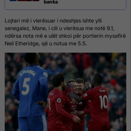
banka
Lojtari më i vlerësuar i ndeshjes ishte ylli
senegalez, Mane, i cili u vlerësua me notë 9.1,
ndërsa nota më e ulët shkoi për portierin mysafirë
Neil Etheridge, që u notua me 5.5.