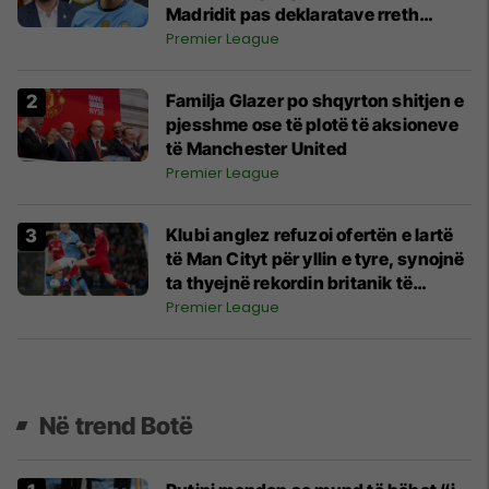
Madridit pas deklaratave rreth
Haalandit
Premier League
Familja Glazer po shqyrton shitjen e
pjesshme ose të plotë të aksioneve
të Manchester United
Premier League
Klubi anglez refuzoi ofertën e lartë
të Man Cityt për yllin e tyre, synojnë
ta thyejnë rekordin britanik të
transferimev
Premier League
Në trend Botë