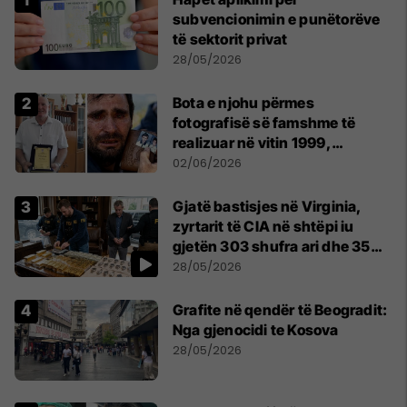
subvencionimin e punëtorëve
të sektorit privat
28/05/2026
Bota e njohu përmes
fotografisë së famshme të
realizuar në vitin 1999,
pensionohet Xajë Mustafa
02/06/2026
Gjatë bastisjes në Virginia,
zyrtarit të CIA në shtëpi iu
gjetën 303 shufra ari dhe 35
orë luksoze Rolex
28/05/2026
Grafite në qendër të Beogradit:
Nga gjenocidi te Kosova
28/05/2026