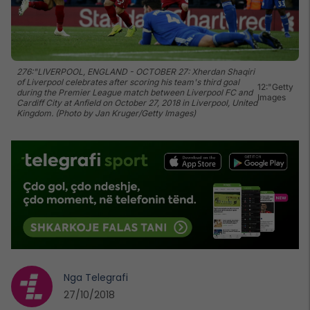
276:"LIVERPOOL, ENGLAND - OCTOBER 27: Xherdan Shaqiri
of Liverpool celebrates after scoring his team's third goal
12:"Getty
during the Premier League match between Liverpool FC and
Images
Cardiff City at Anfield on October 27, 2018 in Liverpool, United
Kingdom. (Photo by Jan Kruger/Getty Images)
Nga
Telegrafi
27/10/2018