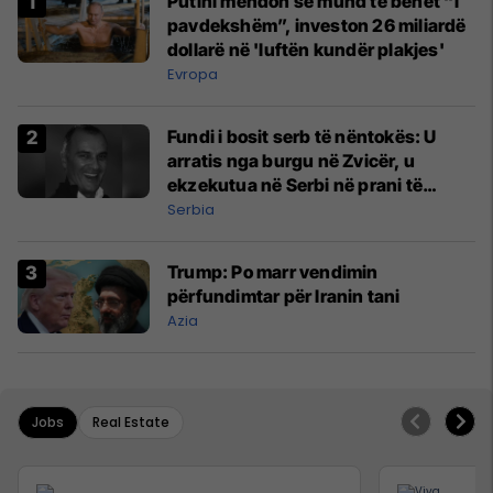
Putini mendon se mund të bëhet “i
pavdekshëm”, investon 26 miliardë
dollarë në 'luftën kundër plakjes'
Evropa
Fundi i bosit serb të nëntokës: U
arratis nga burgu në Zvicër, u
ekzekutua në Serbi në prani të
shefit të policisë
Serbia
Trump: Po marr vendimin
përfundimtar për Iranin tani
Azia
Jobs
Real Estate