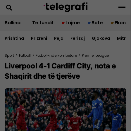
Ballina
Të fundit
Lajme
Botë
Ekono
Prishtina
Prizreni
Peja
Ferizaj
Gjakova
Mitrov
Sport
>
Futboll
>
Futboll-nderkombetare
>
Premier League
Liverpool 4-1 Cardiff City, nota e
Shaqirit dhe të tjerëve