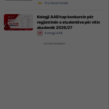
Pro Real Estate
Kolegji AAB hap konkursin për
regjistrimin e studentëve për vitin
akademik 2026/27
Kolegji AAB