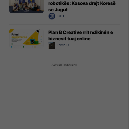
robotikës: Kosova drejt Koresë
së Jugut
UBT
Plan B Creative rrit ndikimin e
biznesit tuaj online
Plan B