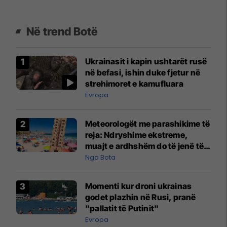
Në trend Botë
Ukrainasit i kapin ushtarët rusë
në befasi, ishin duke fjetur në
strehimoret e kamufluara
Evropa
Meteorologët me parashikime të
reja: Ndryshime ekstreme,
muajt e ardhshëm do të jenë të
pazakontë
Nga Bota
Momenti kur droni ukrainas
godet plazhin në Rusi, pranë
"pallatit të Putinit"
Evropa