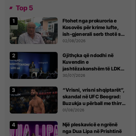
Top 5
Ftohet nga prokuroria e
Kosovës për krime lufte,
ish-gjenerali serb thotë se
dikush e tradhtoi në
02/08/2026
Beograd
Gjithçka që ndodhi në
Kuvendin e
jashtëzakonshëm të LDK-
së
30/07/2026
“Vrisni, vrisni shqiptarët”,
skandal në UFC Beograd:
Buzukja u përball me thirrje
anti-shqiptare nga
01/08/2026
tribunat
Një pleskavicë e ngrënë
nga Dua Lipa në Prishtinë