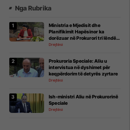
Nga Rubrika
Ministria e Mjedisit dhe
Planifikimit Hapësinor ka
dorëzuar në Prokurori tri lëndë,
nën dyshimet për shpronësim
Drejtësi
dhe tjetërsim të pronës publike
Prokuroria Speciale: Aliu u
intervistua në dyshimet për
keqpërdorim të detyrës zyrtare
Drejtësi
Ish-ministri ​Aliu në Prokurorinë
Speciale
Drejtësi