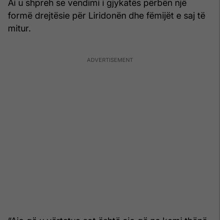
Ai u shpreh se vendimi i gjykatës përbën një
formë drejtësie për Liridonën dhe fëmijët e saj të
mitur.