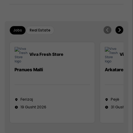
Jobs
Real Estate
Viva Fresh Store
Viva F
Pranues Malli
Arkatare
Ferizaj
Pejë
19 Gusht 2026
31 Gusht 20