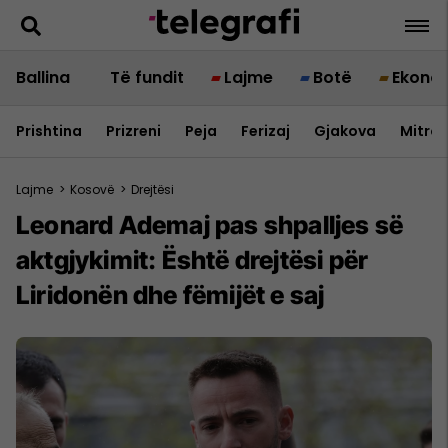
Ballina
Të fundit
Lajme
Botë
Ekono
Prishtina
Prizreni
Peja
Ferizaj
Gjakova
Mitrov
Lajme
>
Kosovë
>
Drejtësi
Leonard Ademaj pas shpalljes së
aktgjykimit: Është drejtësi për
Liridonën dhe fëmijët e saj