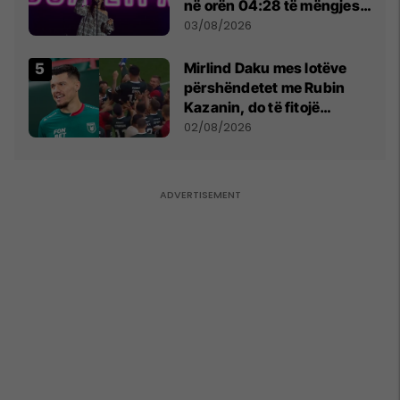
në orën 04:28 të mëngjesit
- dhe bota digjitale serbe
03/08/2026
shpall gjendjen e luftës
Mirlind Daku mes lotëve
përshëndetet me Rubin
Kazanin, do të fitojë
miliona te Spartak Moska
02/08/2026