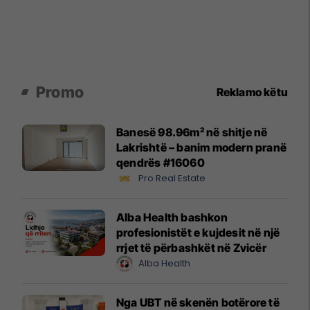
Promo
Reklamo këtu
Banesë 98.96m² në shitje në
Lakrishtë – banim modern pranë
qendrës #16060
Pro Real Estate
Alba Health bashkon
profesionistët e kujdesit në një
rrjet të përbashkët në Zvicër
Alba Health
Nga UBT në skenën botërore të