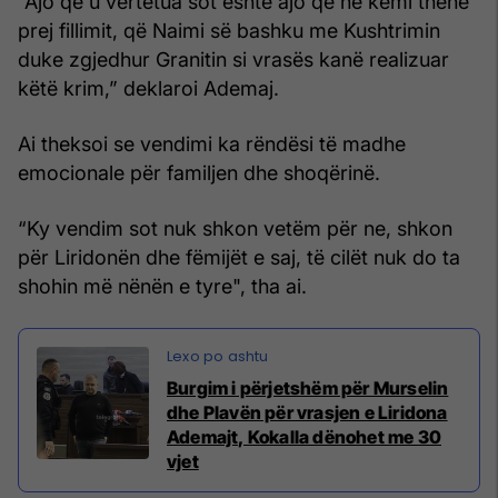
“Ajo që u vërtetua sot është ajo që ne kemi thënë
prej fillimit, që Naimi së bashku me Kushtrimin
duke zgjedhur Granitin si vrasës kanë realizuar
këtë krim,” deklaroi Ademaj.
Ai theksoi se vendimi ka rëndësi të madhe
emocionale për familjen dhe shoqërinë.
“Ky vendim sot nuk shkon vetëm për ne, shkon
për Liridonën dhe fëmijët e saj, të cilët nuk do ta
shohin më nënën e tyre", tha ai.
Burgim i përjetshëm për Murselin
dhe Plavën për vrasjen e Liridona
Ademajt, Kokalla dënohet me 30
vjet