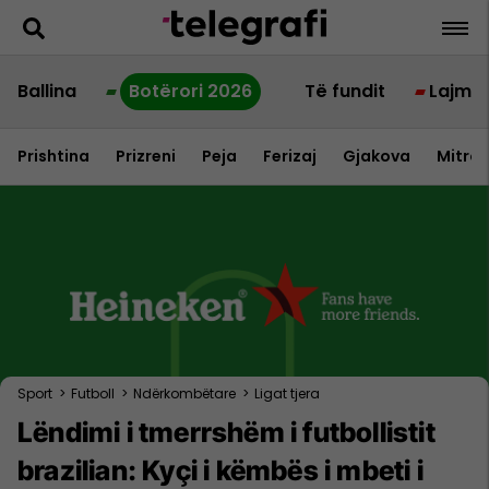
Ballina
Botërori 2026
Të fundit
Lajme
Prishtina
Prizreni
Peja
Ferizaj
Gjakova
Mitrov
Sport
>
Futboll
>
Ndërkombëtare
>
Ligat tjera
Lëndimi i tmerrshëm i futbollistit
brazilian: Kyçi i këmbës i mbeti i