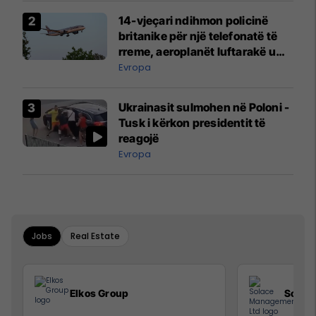
14-vjeçari ndihmon policinë
britanike për një telefonatë të
rreme, aeroplanët luftarakë u
ngritën në ajër për të
Evropa
interceptuar fluturaken e Qatar
Airways që po shkonte drejt
Ukrainasit sulmohen në Poloni -
Mançesterit
Tusk i kërkon presidentit të
reagojë
Evropa
Jobs
Real Estate
Elkos Group
Solac