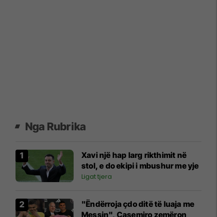
Nga Rubrika
Xavi një hap larg rikthimit në
stol, e do ekipi i mbushur me yje
Ligat tjera
"Ëndërroja çdo ditë të luaja me
Messin", Casemiro zemëron