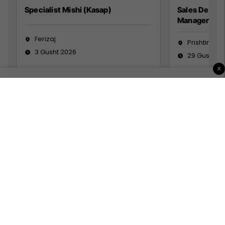
Specialist Mishi (Kasap)
Sales Devel
Manager
Ferizaj
Prishtinë
3 Gusht 2026
29 Gusht 2
×