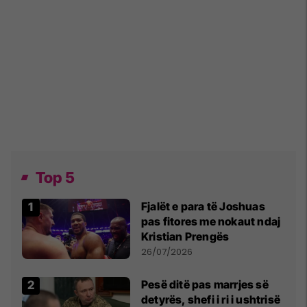
Top 5
Fjalët e para të Joshuas
pas fitores me nokaut ndaj
Kristian Prengës
26/07/2026
Pesë ditë pas marrjes së
detyrës, shefi i ri i ushtrisë