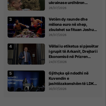
ukrainase urdhëron
kontroll të madh
26/07/2026
Vetëm dy raunde dhe
miliona euro në xhep,
zbulohet sa fituan Joshua
e Prenga
26/07/2026
Vëllai iu etiketua si pjesëtar
i grupit të Arkanit, Drejtori i
Ekonomisë në Prizren
mohon pretendimet
24/07/2026
Gjithçka që ndodhi në
Kuvendin e
jashtëzakonshëm të LDK-
së
30/07/2026