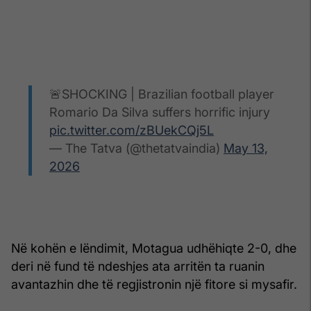
🚨SHOCKING | Brazilian football player
Romario Da Silva suffers horrific injury
pic.twitter.com/zBUekCQj5L
— The Tatva (@thetatvaindia)
May 13,
2026
Në kohën e lëndimit, Motagua udhëhiqte 2-0, dhe
deri në fund të ndeshjes ata arritën ta ruanin
avantazhin dhe të regjistronin një fitore si mysafir.