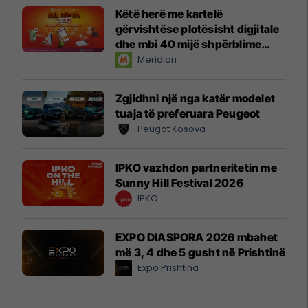
Këtë herë me kartelë
gërvishtëse plotësisht digjitale
dhe mbi 40 mijë shpërblime
instant!
Meridian
Zgjidhni një nga katër modelet
tuaja të preferuara Peugeot
Peugot Kosova
IPKO vazhdon partneritetin me
Sunny Hill Festival 2026
IPKO
EXPO DIASPORA 2026 mbahet
më 3, 4 dhe 5 gusht në Prishtinë
Expo Prishtina