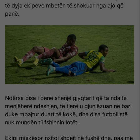
të dyja ekipeve mbetën të shokuar nga ajo që
panë.
Ndërsa disa i bënë shenjë gjyqtarit që ta ndalte
menjëherë ndeshjen, të tjerë u gjunjëzuan në bari
duke mbajtur duart të kokë, dhe disa futbollistë
nuk mundën t’i fshihnin lotët.
Ekipi mjekësor nxitoi shpejt në fushë dhe, pas më