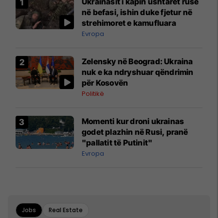
Ukrainasit i kapin ushtarët rusë
në befasi, ishin duke fjetur në
strehimoret e kamufluara
Evropa
Zelensky në Beograd: Ukraina
nuk e ka ndryshuar qëndrimin
për Kosovën
Politikë
Momenti kur droni ukrainas
godet plazhin në Rusi, pranë
"pallatit të Putinit"
Evropa
Jobs
Real Estate