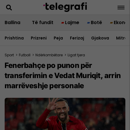
Ballina
Të fundit
Lajme
Botë
Ekono
Prishtina
Prizreni
Peja
Ferizaj
Gjakova
Mitrov
Sport
>
Futboll
>
Ndërkombëtare
>
Ligat tjera
Fenerbahçe po punon për
transferimin e Vedat Muriqit, arrin
marrëveshje personale