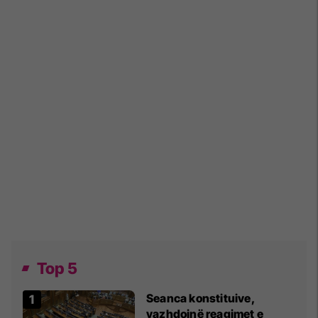
Top 5
Seanca konstituive,
vazhdojnë reagimet e