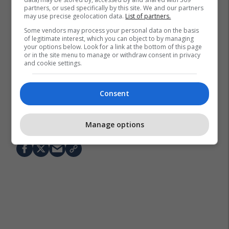
partners, or used specifically by this site. We and our partners
may use precise geolocation data.
List of partners.
Some vendors may process your personal data on the basis
of legitimate interest, which you can object to by managing
your options below. Look for a link at the bottom of this page
or in the site menu to manage or withdraw consent in privacy
and cookie settings.
Consent
Fenerbahce
Vedat Muriqi
Shqiptarët Nëpër Botë
Mallorca
Transferimet
La Liga
Manage options