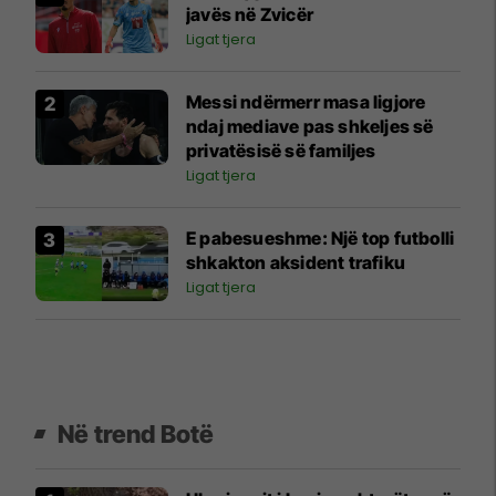
javës në Zvicër
Ligat tjera
Messi ndërmerr masa ligjore
ndaj mediave pas shkeljes së
privatësisë së familjes
Ligat tjera
E pabesueshme: Një top futbolli
shkakton aksident trafiku
Ligat tjera
Në trend Botë