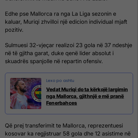
Edhe pse Mallorca ra nga La Liga sezonin e
kaluar, Muriqi zhvilloi një edicion individual mjaft
pozitiv.
Sulmuesi 32-vjeçar realizoi 23 gola në 37 ndeshje
në të gjitha garat, duke qenë lider absolut i
skuadrës spanjolle në repartin ofensiv.
Vedat Muriqi do ta kërkojë largimin
nga Mallorca, gjithnjë e më pranë
Fenerbahces
Që prej transferimit te Mallorca, reprezentuesi
kosovar ka regjistruar 58 gola dhe 12 asistime në