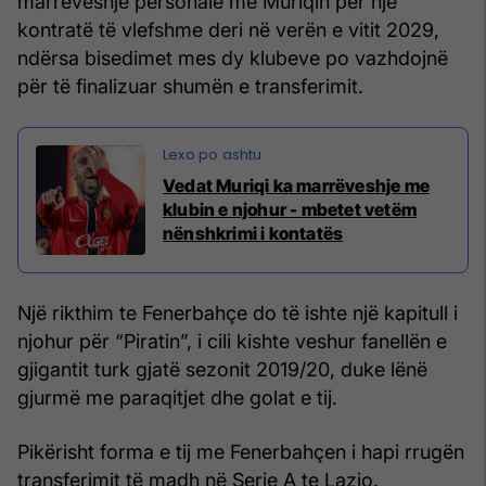
marrëveshje personale me Muriqin për një
kontratë të vlefshme deri në verën e vitit 2029,
ndërsa bisedimet mes dy klubeve po vazhdojnë
për të finalizuar shumën e transferimit.
Vedat Muriqi ka marrëveshje me
klubin e njohur - mbetet vetëm
nënshkrimi i kontatës
Një rikthim te Fenerbahçe do të ishte një kapitull i
njohur për “Piratin”, i cili kishte veshur fanellën e
gjigantit turk gjatë sezonit 2019/20, duke lënë
gjurmë me paraqitjet dhe golat e tij.
Pikërisht forma e tij me Fenerbahçen i hapi rrugën
transferimit të madh në Serie A te Lazio.