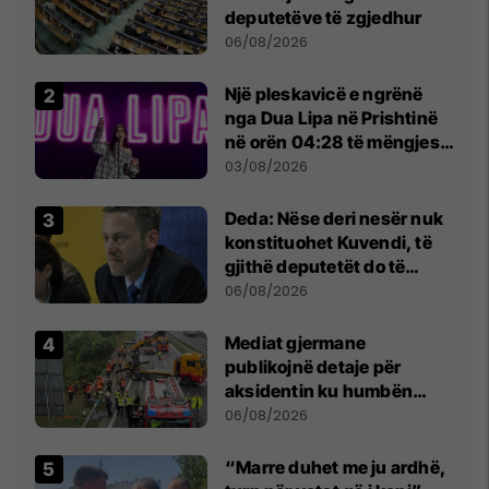
deputetëve të zgjedhur
06/08/2026
Një pleskavicë e ngrënë
nga Dua Lipa në Prishtinë
në orën 04:28 të mëngjesit
- dhe bota digjitale serbe
03/08/2026
shpall gjendjen e luftës
Deda: Nëse deri nesër nuk
konstituohet Kuvendi, të
gjithë deputetët do të
bëjnë shkelje të rëndë
06/08/2026
kushtetuese
Mediat gjermane
publikojnë detaje për
aksidentin ku humbën
jetën tre mërgimtarë nga
06/08/2026
Komogllava e Ferizajt
“Marre duhet me ju ardhë,