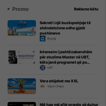
Promo
Reklamo këtu
Sekreti i një buzëqeshjeje të
shëndetshme edhe gjatë
pushimeve
Buçaj
Interesim i jashtëzakonshëm
për studime Master në UBT,
këto janë programet që po
zgjedhin të rinjtë
UBT
Vera shijohet me XXL
Vipa Chips
Një hap më afër pronës së duhur