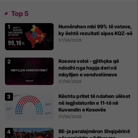
Top 5
Numërohen mbi 99% të votave,
ky është rezultati sipas KQZ-së
07/06/2026
Kosova votoi - gjithçka që
ndodhi nga hapja deri në
mbylljen e vendvotimeve
07/06/2026
Kështu pritet të ndahen ulëset
në legjislaturën e 11-të në
Kuvendin e Kosovës
07/06/2026
BE-ja paralajmëron Shqipërinë