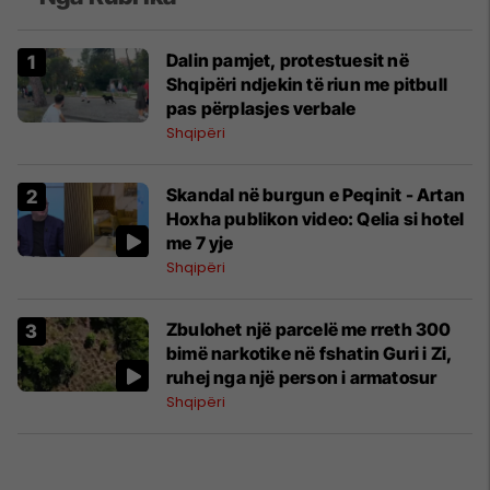
Dalin pamjet, protestuesit në
Shqipëri ndjekin të riun me pitbull
pas përplasjes verbale
Shqipëri
Skandal në burgun e Peqinit - Artan
Hoxha publikon video: Qelia si hotel
me 7 yje
Shqipëri
Zbulohet një parcelë me rreth 300
bimë narkotike në fshatin Guri i Zi,
ruhej nga një person i armatosur
Shqipëri