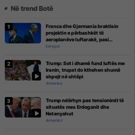
Në trend Botë
Franca dhe Gjermania braktisin
projektin e përbashkët të
aeroplanëve luftarakë, pasi
kompanitë nuk arrijnë marrëveshje
Evropa
Trump: Sot i dhamë fund luftës me
Iranin, trupat do kthehen shumë
shpejt në shtëpi
Amerika
Trump ndërhyn pas tensionimit të
situatës mes Erdoganit dhe
Netanyahut
Amerika