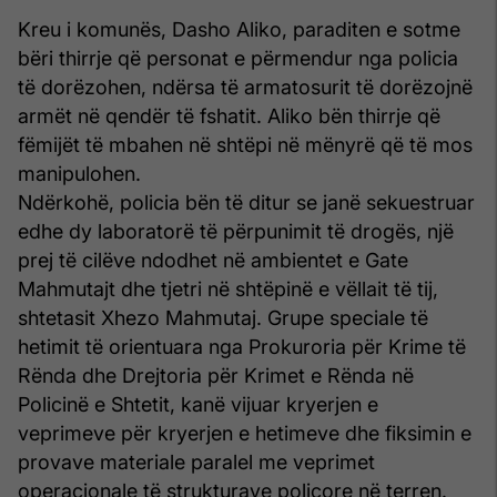
Kreu i komunës, Dasho Aliko, paraditen e sotme
bëri thirrje që personat e përmendur nga policia
të dorëzohen, ndërsa të armatosurit të dorëzojnë
armët në qendër të fshatit. Aliko bën thirrje që
fëmijët të mbahen në shtëpi në mënyrë që të mos
manipulohen.
Ndërkohë, policia bën të ditur se janë sekuestruar
edhe dy laboratorë të përpunimit të drogës, një
prej të cilëve ndodhet në ambientet e Gate
Mahmutajt dhe tjetri në shtëpinë e vëllait të tij,
shtetasit Xhezo Mahmutaj. Grupe speciale të
hetimit të orientuara nga Prokuroria për Krime të
Rënda dhe Drejtoria për Krimet e Rënda në
Policinë e Shtetit, kanë vijuar kryerjen e
veprimeve për kryerjen e hetimeve dhe fiksimin e
provave materiale paralel me veprimet
operacionale të strukturave policore në terren.