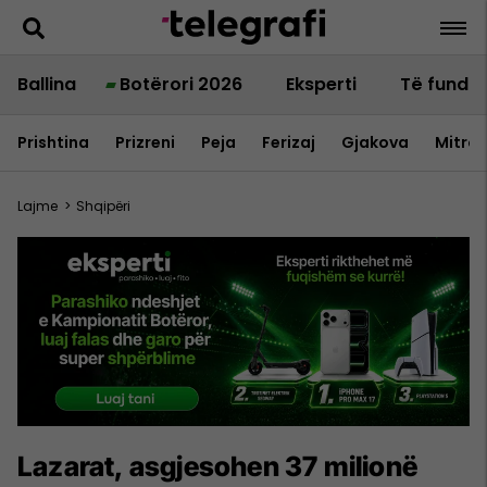
Ballina
Botërori 2026
Eksperti
Të fundit
Prishtina
Prizreni
Peja
Ferizaj
Gjakova
Mitrov
Lajme
>
Shqipëri
Lazarat, asgjesohen 37 milionë