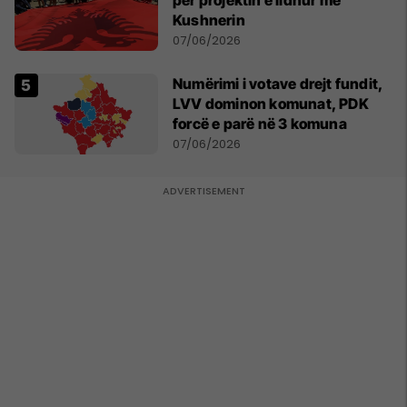
për projektin e lidhur me
Kushnerin
07/06/2026
Numërimi i votave drejt fundit,
LVV dominon komunat, PDK
forcë e parë në 3 komuna
07/06/2026