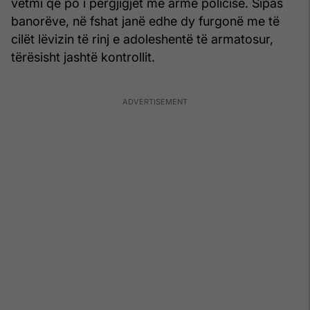
vetmi që po i përgjigjet me armë policisë. Sipas
banorëve, në fshat janë edhe dy furgonë me të
cilët lëvizin të rinj e adoleshentë të armatosur,
tërësisht jashtë kontrollit.