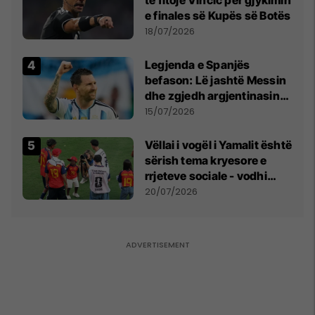
e finales së Kupës së Botës
18/07/2026
Legjenda e Spanjës
befason: Lë jashtë Messin
dhe zgjedh argjentinasin
më të mirë në botë
15/07/2026
Vëllai i vogël i Yamalit është
sërish tema kryesore e
rrjeteve sociale - vodhi
vëmendjen pas finales së
20/07/2026
Kupës së Botës