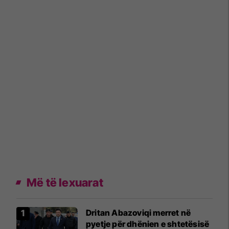
Më të lexuarat
Dritan Abazoviqi merret në
pyetje për dhënien e shtetësisë