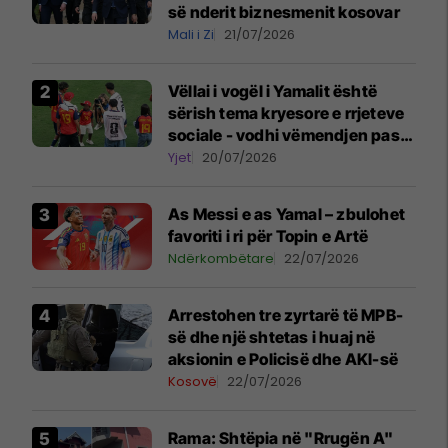
së nderit biznesmenit kosovar
Mali i Zi
21/07/2026
Vëllai i vogël i Yamalit është
sërish tema kryesore e rrjeteve
sociale - vodhi vëmendjen pas
finales së Kupës së Botës
Yjet
20/07/2026
As Messi e as Yamal – zbulohet
favoriti i ri për Topin e Artë
Ndërkombëtare
22/07/2026
Arrestohen tre zyrtarë të MPB-
së dhe një shtetas i huaj në
aksionin e Policisë dhe AKI-së
Kosovë
22/07/2026
Rama: Shtëpia në "Rrugën A"