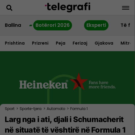
Ballina
Botërori 2026
Eksperti
Të fu
Prishtina
Prizreni
Peja
Ferizaj
Gjakova
Mitrov
Sport
>
Sporte-tjera
>
Automoto
>
Formula 1
Larg nga i ati, djali i Schumacherit
në situatë të vështirë në Formula 1