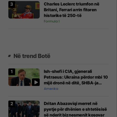
Charles Leclerc triumfon në
Britani, Ferrari arrin fitoren
historike të 250-të
Formula 1
Në trend Botë
Ish-shefi i CIA, gjenerali
Petraeus: Ukraina përdor mbi 10
mijë dronë në ditë, SHBA-ja
mbetet shumë prapa në
Amerika
prodhim
Dritan Abazoviqi merret në
pyetje për dhënien e shtetësisë
së nderit biznesmenit kosovar