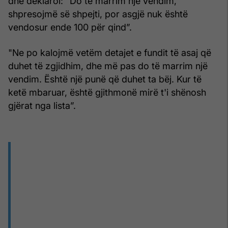
dhe deklaroi: “Do të marrim një vendim,
shpresojmë së shpejti, por asgjë nuk është
vendosur ende 100 për qind”.
"Ne po kalojmë vetëm detajet e fundit të asaj që
duhet të zgjidhim, dhe më pas do të marrim një
vendim. Është një punë që duhet ta bëj. Kur të
ketë mbaruar, është gjithmonë mirë t'i shënosh
gjërat nga lista”.