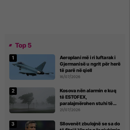
Top 5
Aeroplani më i ri luftarak i
Gjermanisë u ngrit për herë
të parë në qiell
16/07/2026
Kosova nën alarmin e kuq
të ESTOFEX,
paralajmërohen stuhi të
fuqishme me breshër dhe
21/07/2026
erëra të forta
Sllovenët zbulojnë se sa do
të fitojë Vincic për gjykimin