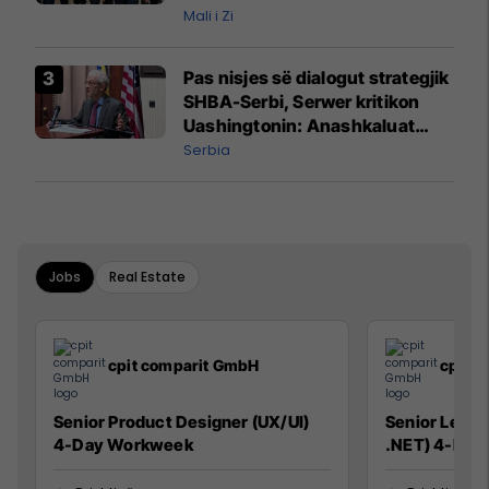
Mali i Zi
Pas nisjes së dialogut strategjik
SHBA-Serbi, Serwer kritikon
Uashingtonin: Anashkaluat
Banjskën, sulmin ndaj KFOR-it
Serbia
dhe rrëmbimin e Policëve të
Kosovës
Jobs
Real Estate
cpit comparit GmbH
cpit 
Senior Product Designer (UX/UI)
Senior Lead 
4-Day Workweek
.NET) 4-Day