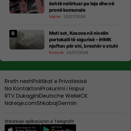
është ndërtuar pa leje dhe në
pronë komunale
Lajme
22/07/2026
Moti sot, Kosova në nivelin
portokalli të sigurisë – IHMK
njofton për shi, breshër e stuhi
Kosovë
22/07/2026
Rreth nesh
Politikat e Privatësisë
Na Kontaktoni
Prokurimi i Hapur
RTV Dukagjini
Deutsche Welle
ICK
Ndreqe.com
Shkabaj
Germin
Shkarkoje aplikacionin e Telegrafit