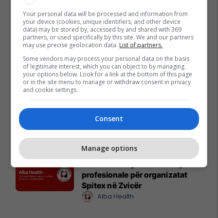
Your personal data will be processed and information from
Oferta e Korrikut në FAFA Sun
your device (cookies, unique identifiers, and other device
Fafa Resorts
data) may be stored by, accessed by and shared with 369
partners, or used specifically by this site. We and our partners
may use precise geolocation data.
List of partners.
Some vendors may process your personal data on the basis
EXFIS – Katër stinë, një zgjedhje
of legitimate interest, which you can object to by managing
your options below. Look for a link at the bottom of this page
e sigurt
or in the site menu to manage or withdraw consent in privacy
EXFIS
and cookie settings.
United Hospital me pako
Consent
speciale për diasporën
United Hospital
Manage options
Alba Health sjell mbështetje
profesionale për organizatat
Spitex në Zvicër
Alba Health