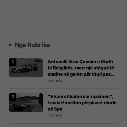
Nga Rubrika
Antonelli fiton Çmimin e Madh
të Belgjikës, merr një shtysë të
madhe në garën për titull pas
aksidentit të Russellit
Formula 1
“E kam shkatërruar makinën”,
Lewis Hamilton përplaset rëndë
në Spa
Formula 1