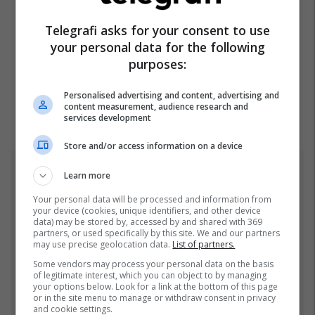
Telegrafi asks for your consent to use
your personal data for the following
purposes:
Personalised advertising and content, advertising and
content measurement, audience research and
services development
Store and/or access information on a device
Learn more
Top 5
Your personal data will be processed and information from
Incidenti me vezë ndaj
your device (cookies, unique identifiers, and other device
data) may be stored by, accessed by and shared with 369
Kurtit, gjithçka ndodhi në
partners, or used specifically by this site. We and our partners
seancën konstituive të
may use precise geolocation data.
List of partners.
Kuvendit
06/08/2026
Some vendors may process your personal data on the basis
of legitimate interest, which you can object to by managing
your options below. Look for a link at the bottom of this page
Ftohet nga prokuroria e
or in the site menu to manage or withdraw consent in privacy
Kosovës për krime lufte,
and cookie settings.