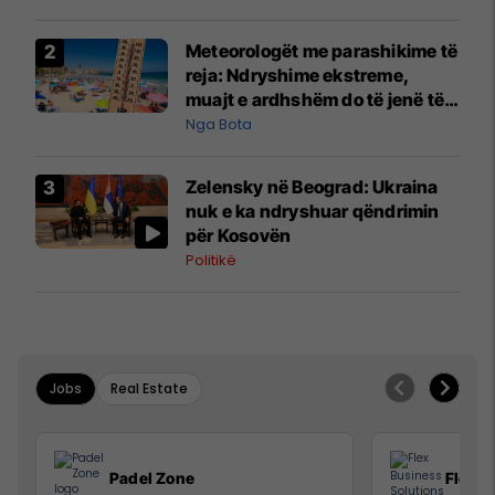
Meteorologët me parashikime të
reja: Ndryshime ekstreme,
muajt e ardhshëm do të jenë të
pazakontë
Nga Bota
Zelensky në Beograd: Ukraina
nuk e ka ndryshuar qëndrimin
për Kosovën
Politikë
Jobs
Real Estate
Padel Zone
Flex B