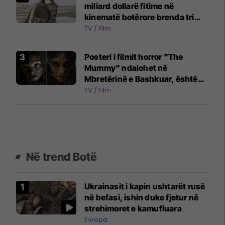
miliard dollarë fitime në
kinematë botërore brenda tri
javësh
TV / Film
Posteri i filmit horror "The
Mummy" ndalohet në
Mbretërinë e Bashkuar, është
konsideruar shumë shqetësues
TV / Film
për kalimtarët
Në trend Botë
Ukrainasit i kapin ushtarët rusë
në befasi, ishin duke fjetur në
strehimoret e kamufluara
Evropa