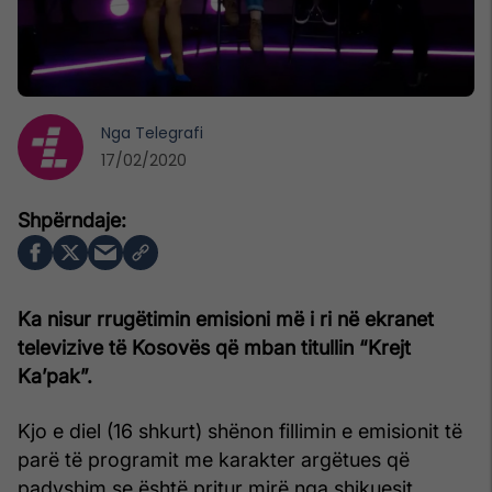
Nga
Telegrafi
17/02/2020
Ka nisur rrugëtimin emisioni më i ri në ekranet
televizive të Kosovës që mban titullin “Krejt
Ka’pak”.
Kjo e diel (16 shkurt) shënon fillimin e emisionit të
parë të programit me karakter argëtues që
padyshim se është pritur mirë nga shikuesit.