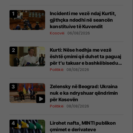
Incidenti me vezë ndaj Kurtit,
gjithçka ndodhi në seancën
konstituive të Kuvendit
Kosovë
06/08/2026
Kurti: Nëse hedhja me vezë
është çmimi që duhet ta paguaj
për t’u takuar e bashkëbiseduar
jam i lumtur ta bëj këtë
Politikë
08/08/2026
Zelensky në Beograd: Ukraina
nuk e ka ndryshuar qëndrimin
për Kosovën
Politikë
08/08/2026
Lirohet nafta, MINTI publikon
çmimet e derivateve