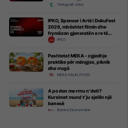
Telegrafi Jobs
IPKO, Sponsor i Artë i DokuFest
2026, mbështet filmin dhe
frymëzon gjeneratën e re të
krijuesve
IPKO
Pashtetat MEKA - zgjedhje
praktike për mëngjes, piknik
dhe rrugë
MEKA HALAL FOOD
A po don me rrnu n’deti?
Kursimet mund t’ju sjellin një
banesë
Banka Ekonomike