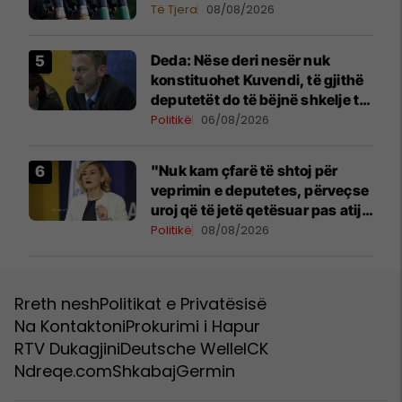
Të Tjera
08/08/2026
Deda: Nëse deri nesër nuk
konstituohet Kuvendi, të gjithë
deputetët do të bëjnë shkelje të
rëndë kushtetuese
Politikë
06/08/2026
"Nuk kam çfarë të shtoj për
veprimin e deputetes, përveçse
uroj që të jetë qetësuar pas atij
momenti", reagon Kusari-Lila
Politikë
08/08/2026
Rreth nesh
Politikat e Privatësisë
Na Kontaktoni
Prokurimi i Hapur
RTV Dukagjini
Deutsche Welle
ICK
Ndreqe.com
Shkabaj
Germin