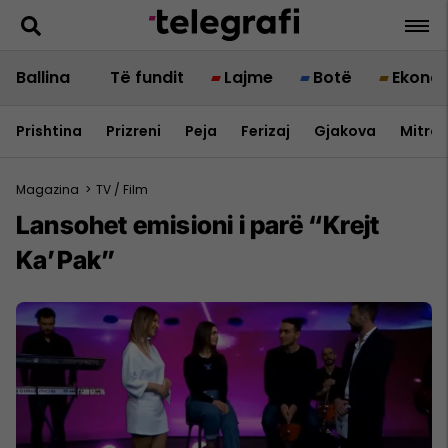
Ballina
Të fundit
Lajme
Botë
Ekono
Prishtina
Prizreni
Peja
Ferizaj
Gjakova
Mitrov
Magazina
>
TV / Film
Lansohet emisioni i parë “Krejt
Ka’Pak”