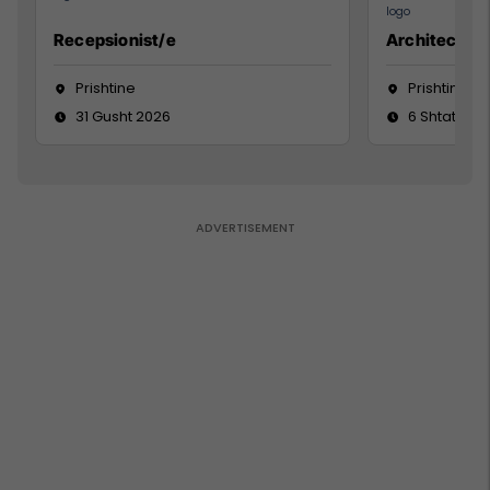
Recepsionist/e
Architect
Prishtine
Prishtinë
31 Gusht 2026
6 Shtator 2