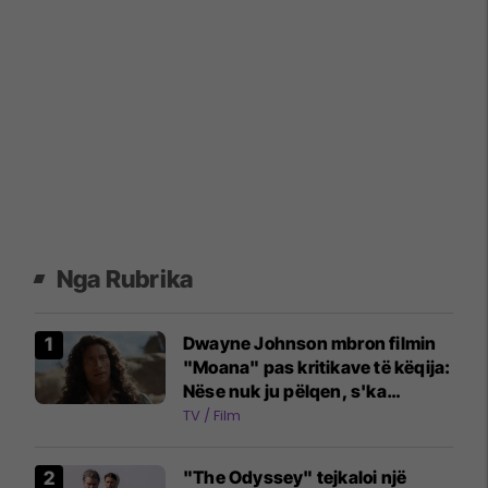
Nga Rubrika
Dwayne Johnson mbron filmin
"Moana" pas kritikave të këqija:
Nëse nuk ju pëlqen, s'ka
problem
TV / Film
"The Odyssey" tejkaloi një