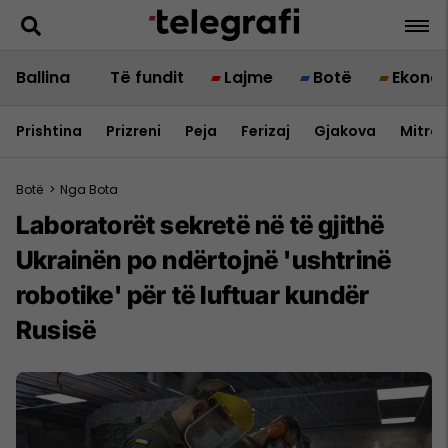
Ballina
Të fundit
Lajme
Botë
Ekono
Prishtina
Prizreni
Peja
Ferizaj
Gjakova
Mitrov
Botë
>
Nga Bota
Laboratorët sekretë në të gjithë
Ukrainën po ndërtojnë 'ushtrinë
robotike' për të luftuar kundër
Rusisë