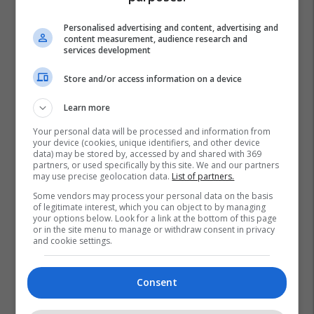
Personalised advertising and content, advertising and
content measurement, audience research and
services development
Store and/or access information on a device
Learn more
Your personal data will be processed and information from
your device (cookies, unique identifiers, and other device
data) may be stored by, accessed by and shared with 369
partners, or used specifically by this site. We and our partners
may use precise geolocation data.
List of partners.
Roboti
Kriza Në Ukrainë
Ukraina
Rusia
Some vendors may process your personal data on the basis
of legitimate interest, which you can object to by managing
your options below. Look for a link at the bottom of this page
or in the site menu to manage or withdraw consent in privacy
and cookie settings.
Consent