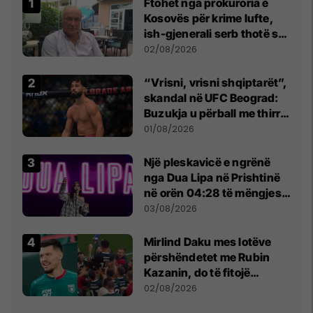
Ftohet nga prokuroria e
Kosovës për krime lufte,
ish-gjenerali serb thotë se
dikush e tradhtoi në
02/08/2026
Beograd
“Vrisni, vrisni shqiptarët”,
skandal në UFC Beograd:
Buzukja u përball me thirrje
anti-shqiptare nga
01/08/2026
tribunat
Një pleskavicë e ngrënë
nga Dua Lipa në Prishtinë
në orën 04:28 të mëngjesit
- dhe bota digjitale serbe
03/08/2026
shpall gjendjen e luftës
Mirlind Daku mes lotëve
përshëndetet me Rubin
Kazanin, do të fitojë
miliona te Spartak Moska
02/08/2026