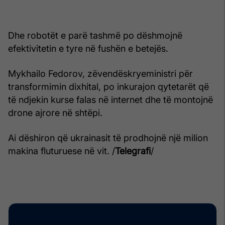
Dhe robotët e parë tashmë po dëshmojnë
efektivitetin e tyre në fushën e betejës.
Mykhailo Fedorov, zëvendëskryeministri për
transformimin dixhital, po inkurajon qytetarët që
të ndjekin kurse falas në internet dhe të montojnë
drone ajrore në shtëpi.
Ai dëshiron që ukrainasit të prodhojnë një milion
makina fluturuese në vit. /
Telegrafi
/