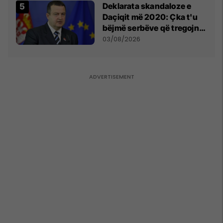
​Deklarata skandaloze e
Daçiqit më 2020: Çka t'u
bëjmë serbëve që tregojnë
ku janë varrosur shqiptarët
03/08/2026
në Serbi