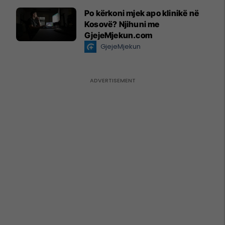
Po kërkoni mjek apo klinikë në
Kosovë? Njihuni me
GjejeMjekun.com
GjejeMjekun