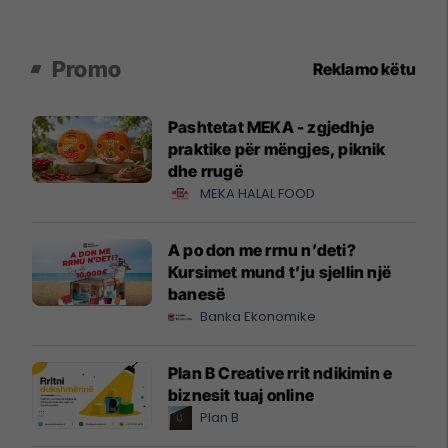
Promo
Reklamo këtu
Pashtetat MEKA - zgjedhje
praktike për mëngjes, piknik
dhe rrugë
MEKA HALAL FOOD
A po don me rrnu n’deti?
Kursimet mund t’ju sjellin një
banesë
Banka Ekonomike
Plan B Creative rrit ndikimin e
biznesit tuaj online
Plan B