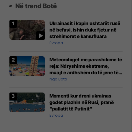
Në trend Botë
Ukrainasit i kapin ushtarët rusë
në befasi, ishin duke fjetur në
strehimoret e kamufluara
Evropa
Meteorologët me parashikime të
reja: Ndryshime ekstreme,
muajt e ardhshëm do të jenë të
pazakontë
Nga Bota
Momenti kur droni ukrainas
godet plazhin në Rusi, pranë
"pallatit të Putinit"
Evropa