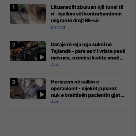
Lituanezët zbuluan një tunel të
ri - bjellorusët kontrabandonin
migrantë drejt BE-së
Evropa
Detaje të reja nga sulmi në
Tajlandë - para se t’i vriste pesë
mësues, nxënësi kishte vrarë
gjyshërit e tij
Azia
Heroizëm në sallën e
operacionit - mjekët japonez
nuk e braktisën pacientin gjatë
tërmetit
Azia