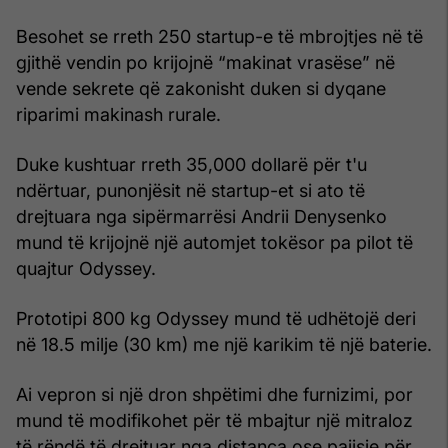
Besohet se rreth 250 startup-e të mbrojtjes në të
gjithë vendin po krijojnë “makinat vrasëse” në
vende sekrete që zakonisht duken si dyqane
riparimi makinash rurale.
Duke kushtuar rreth 35,000 dollarë për t'u
ndërtuar, punonjësit në startup-et si ato të
drejtuara nga sipërmarrësi Andrii Denysenko
mund të krijojnë një automjet tokësor pa pilot të
quajtur Odyssey.
Prototipi 800 kg Odyssey mund të udhëtojë deri
në 18.5 milje (30 km) me një karikim të një baterie.
Ai vepron si një dron shpëtimi dhe furnizimi, por
mund të modifikohet për të mbajtur një mitraloz
të rëndë të drejtuar nga distanca ose pajisje për