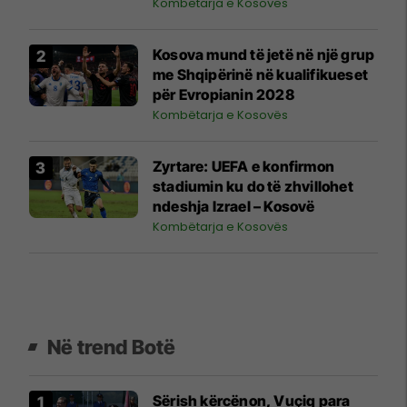
shihet si shenjë që ylli i Bayernit
Kombëtarja e Kosovës
mund të luajë për Kosovën
Kosova mund të jetë në një grup
me Shqipërinë në kualifikueset
për Evropianin 2028
Kombëtarja e Kosovës
Zyrtare: UEFA e konfirmon
stadiumin ku do të zhvillohet
ndeshja Izrael – Kosovë
Kombëtarja e Kosovës
Në trend Botë
Sërish kërcënon, Vuçiq para