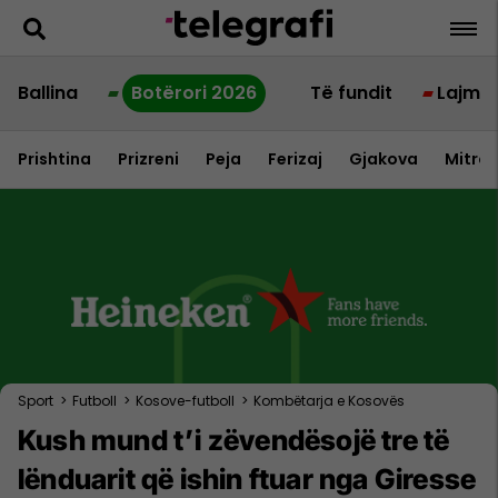
Ballina
Botërori 2026
Të fundit
Lajme
Prishtina
Prizreni
Peja
Ferizaj
Gjakova
Mitrov
Sport
>
Futboll
>
Kosove-futboll
>
Kombëtarja e Kosovës
Kush mund t’i zëvendësojë tre të
lënduarit që ishin ftuar nga Giresse