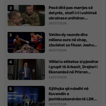
Pesë ditë pas marrjes së
detyrës, shefi i ri i ushtrisë
ukrainase urdhëron
kontroll të madh
26/07/2026
Vetëm dy raunde dhe
miliona euro në xhep,
zbulohet sa fituan Joshua
e Prenga
26/07/2026
Vëllai iu etiketua si pjesëtar
i grupit të Arkanit, Drejtori i
Ekonomisë në Prizren
mohon pretendimet
24/07/2026
Gjithçka që ndodhi në
Kuvendin e
jashtëzakonshëm të LDK-
së
30/07/2026