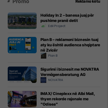
Promo
Reklamo këtu
Holiday In 2 – banesa juaj për
pushime pranë detit
Edil Project
Plan B – reklamoni biznesin tuaj
aty ku është audienca shqiptare
në Zvicër
Plan B
Sigurimi i biznesit me NOVATRA
Vermögensberatung AG
NOVATRA
IMAX/ Cineplexx në Albi Mall,
thyen rekorde rajonale me
"Odisea"