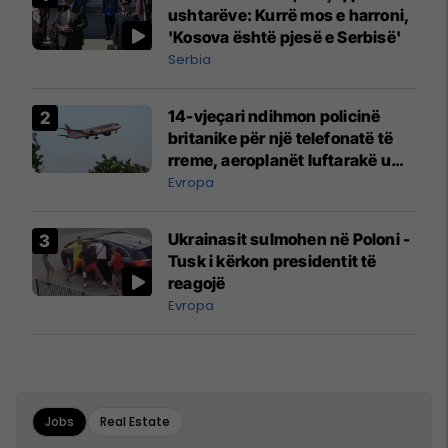
ushtarëve: Kurrë mos e harroni,
'Kosova është pjesë e Serbisë'
Serbia
14-vjeçari ndihmon policinë
britanike për një telefonatë të
rreme, aeroplanët luftarakë u
ngritën në ajër për të
Evropa
interceptuar fluturaken e Qatar
Airways që po shkonte drejt
Ukrainasit sulmohen në Poloni -
Mançesterit
Tusk i kërkon presidentit të
reagojë
Evropa
Jobs
Real Estate