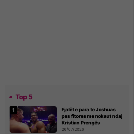
Top 5
Fjalët e para të Joshuas
pas fitores me nokaut ndaj
Kristian Prengës
26/07/2026