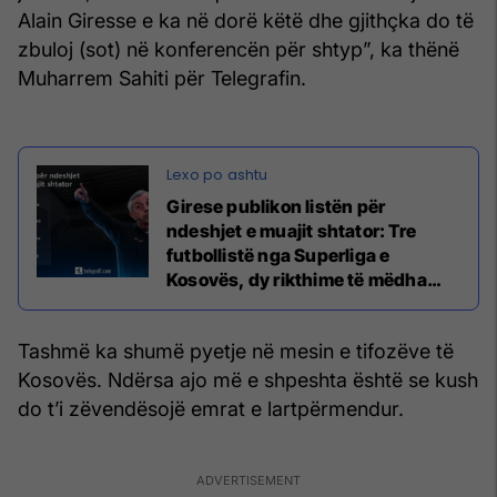
Alain Giresse e ka në dorë këtë dhe gjithçka do të
zbuloj (sot) në konferencën për shtyp”, ka thënë
Muharrem Sahiti për Telegrafin.
Girese publikon listën për
ndeshjet e muajit shtator: Tre
futbollistë nga Superliga e
Kosovës, dy rikthime të mëdha
dhe një risi
Tashmë ka shumë pyetje në mesin e tifozëve të
Kosovës. Ndërsa ajo më e shpeshta është se kush
do t’i zëvendësojë emrat e lartpërmendur.