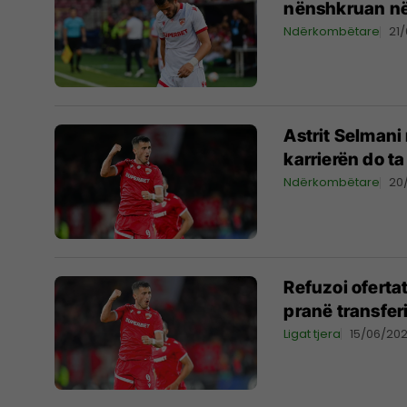
nënshkruan në
Ndërkombëtare
21
Astrit Selmani 
karrierën do t
Ndërkombëtare
20
Refuzoi oferta
pranë transferi
Ligat tjera
15/06/20