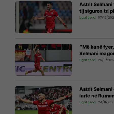
Astrit Selmani
tij siguron tri
Ligat tjera
07/12/20
”Më kanë fyer,
Selmani reago
Ligat tjera
25/11/202
Astrit Selmani
lartë në Ruman
Ligat tjera
24/11/20