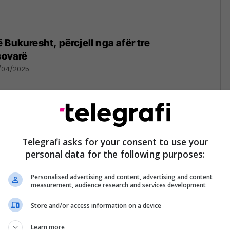
 Bukuresht, përcjell nga afër tre
sovarë
/04/2025
i vazhdon me formën e shkëlqyer në
Telegrafi asks for your consent to use your
on golin e radhës me fanellën e Dinamo
personal data for the following purposes:
25
Personalised advertising and content, advertising and content
measurement, audience research and services development
Store and/or access information on a device
manisë shpiku ‘fabrikën e parave’, fitoi
ga lojtarët nga Kosova
Learn more