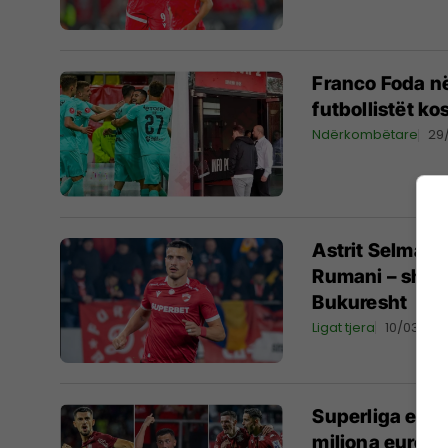
Franco Foda në
futbollistët ko
Ndërkombëtare
29
Astrit Selman
Rumani – shën
Bukuresht
Ligat tjera
10/03/20
Superliga e Ru
miliona euro n