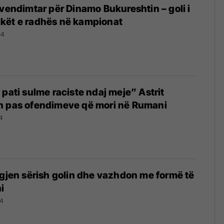
 vendimtar për Dinamo Bukureshtin – goli i
 pikët e radhës në kampionat
24
 pati sulme raciste ndaj meje” Astrit
n pas ofendimeve që mori në Rumani
4
 gjen sërish golin dhe vazhdon me formë të
i
24