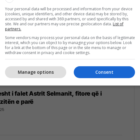
25
Your personal data will be processed and information from your device
(cookies, unique identifiers, and other device data) may be stored by,
accessed by and shared with 369 partners, or used specifically by this
site. We and our partners may use precise geolocation data.
List of
partners.
Some vendors may process your personal data on the basis of legitimate
interest, which you can object to by managing your options below. Look
for a link at the bottom of this page or in the site menu to manage or
withdraw consent in privacy and cookie settings.
Manage options
Consent
t i falet Astrit Selmanit, fitore që i
zitën e parë
25