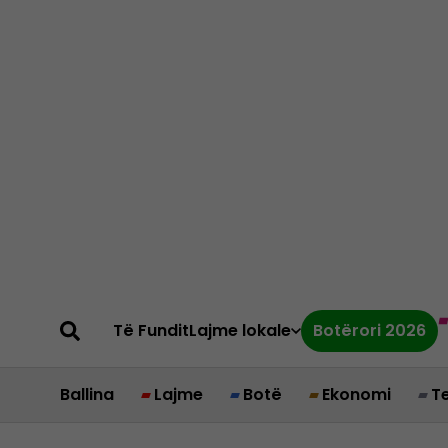
Të Fundit
Lajme lokale
Botërori 2026
Ballina
Lajme
Botë
Ekonomi
T