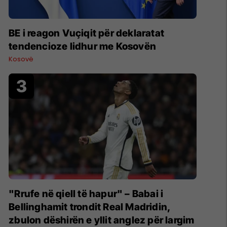
BE i reagon Vuçiqit për deklaratat
tendencioze lidhur me Kosovën
Kosovë
"Rrufe në qiell të hapur" – Babai i
Bellinghamit trondit Real Madridin,
zbulon dëshirën e yllit anglez për largim