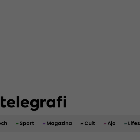
ech
Sport
Magazina
Cult
Ajo
Life