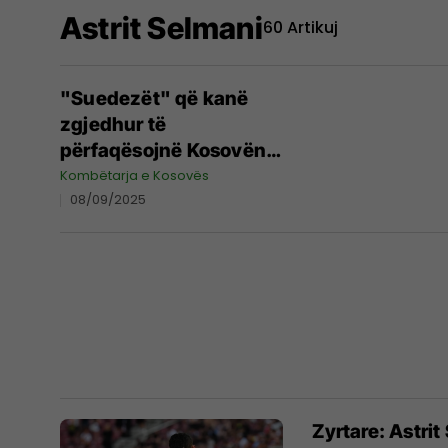
Astrit Selmani
60 Artikuj
"Suedezët" që kanë
zgjedhur të
përfaqësojnë Kosovën -
lista është e gjatë, mes
Kombëtarja e Kosovës
08/09/2025
tyre të kthyer në
legjenda
Zyrtare: Astri