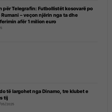
 për Telegrafin: Futbollistët kosovarë po
 Rumani – veçon njërin nga ta dhe
erimin afër 1 milion euro
25
 do të largohet nga Dinamo, tre klubet e
 tij
/05/2025