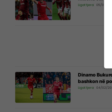
Ligat tjera
05/03/20
Dinamo Bukuresh
bashkon në po
Ligat tjera
04/02/20