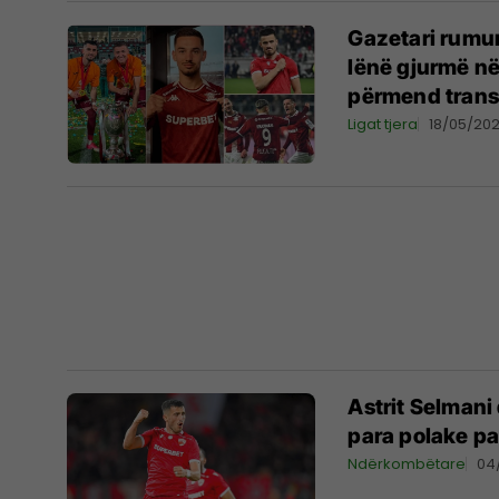
Gazetari rumun
lënë gjurmë në
përmend transf
Ligat tjera
18/05/20
Astrit Selmani
para polake pas
Ndërkombëtare
04