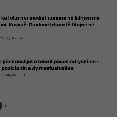
, ka folur për mediat rumune në lidhjen me
ni-Kosovë: Dardanët duan të fitojnë në
ës
13/11/2024
s për ndeshjet e tetorit pëson ndryshime -
 pozicionin e dy mesfushorëve
ës
05/10/2024