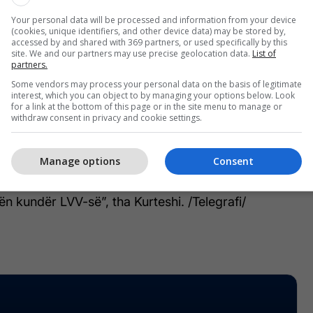
Abdurrahim Islami para pensionimit kërkon
Your personal data will be processed and information from your device
isteve, ndërsa urdhrin për arrestimin e tyre e
(cookies, unique identifiers, and other device data) may be stored by,
Vehbi Kashtanjeva, po ashtu pak para pensionimit”,
accessed by and shared with 369 partners, or used specifically by this
site. We and our partners may use precise geolocation data.
List of
.
partners.
Some vendors may process your personal data on the basis of legitimate
ediat për publikimin e incizimeve siç tha ai të
interest, which you can object to by managing your options below. Look
for a link at the bottom of this page or in the site menu to manage or
withdraw consent in privacy and cookie settings.
edhe në media, siç ishte nxjerrja e incizimeve të
Manage options
Consent
media, para se ti merrte Prokuroria. Ato media
si, Klan Kosova ndërsa RTK atë kohë mbulonte
n kundër LVV-së”, tha Kurteshi. /Telegrafi/