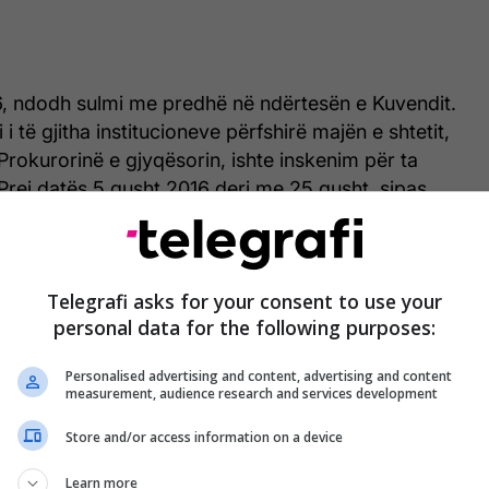
, ndodh sulmi me predhë në ndërtesën e Kuvendit.
 i të gjitha institucioneve përfshirë majën e shtetit,
 Prokurorinë e gjyqësorin, ishte inskenim për ta
Prej datës 5 gusht 2016 deri me 25 gusht, sipas
ës janë hetuar 4 persona krejtësisht të tjerë. Më 29
ohet Astrit Dehari bashke me 5 aktivistë tjerë me
daj Kuvendit, kjo ishte dy ditë para se të mbahej
Telegrafi asks for your consent to use your
ekmarkacionit”, ka thënë Kurteshi.
personal data for the following purposes:
rrestimi i aktivistëve të LVV-së në atë kohë u bë me
Personalised advertising and content, advertising and content
a lartë.
measurement, audience research and services development
Store and/or access information on a device
 nga maja e shtetit te involvuar ishin AKI, Policia,
ykata, disa media të cilat do ti përmendim me
Learn more