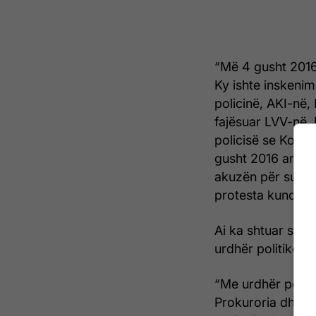
“Më 4 gusht 2016
Ky ishte inskenimi
policinë, AKI-në,
fajësuar LVV-në. 
policisë se Kosov
gusht 2016 arrest
akuzën për sulm n
protesta kundër d
Ai ka shtuar se a
urdhër politikë ng
“Me urdhër politik
Prokuroria dhe Gj