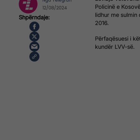
Nga
Telegrafi
Policinë e Kosovë
12/08/2024
lidhur me sulmin
2016.
Përfaqësuesi i kët
kundër LVV-së.