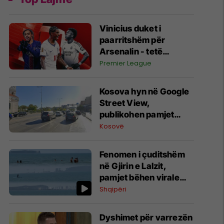
Vinicius duket i
paarritshëm për
Arsenalin - tetë
alternativa si
Premier League
kandidatë kryesorë
për krahun e majtë te
Kosova hyn në Google
Topçinjtë
Street View,
publikohen pamjet
360-gradëshe
Kosovë
Fenomen i çuditshëm
në Gjirin e Lalzit,
pamjet bëhen virale
(Video)
Shqipëri
Dyshimet për varrezën