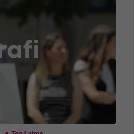
Top Lajme