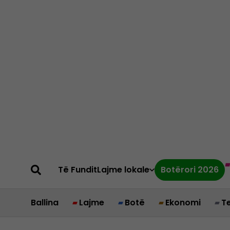
Të Fundit
Lajme lokale
Botërori 2026
Ballina
Lajme
Botë
Ekonomi
T