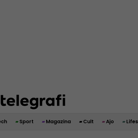
ech
Sport
Magazina
Cult
Ajo
Life