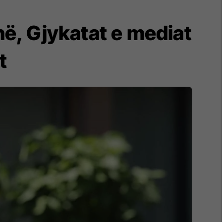
në, Gjykatat e mediat
t