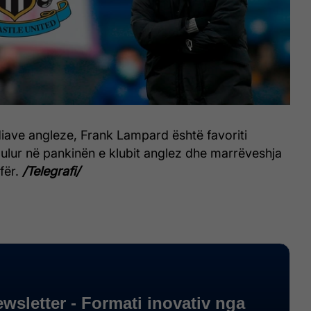
iave angleze, Frank Lampard është favoriti
 ulur në pankinën e klubit anglez dhe marrëveshja
fër.
/Telegrafi/