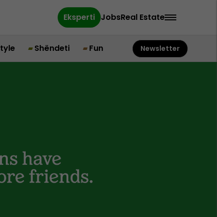
Eksperti
Jobs
Real Estate
style
Shëndeti
Fun
Newsletter