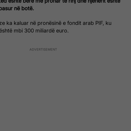
ed është bërë me pronar të rinj dhe njëherit është
pasur në botë.
e ka kaluar në pronësinë e fondit arab PIF, ku
 është mbi 300 miliardë euro.