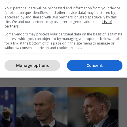
Your personal data will be processed and information from your device
(cookies, unique identifiers, and other device data) may be stored by,
accessed by and shared with 369 partners, or used specifically by this
site. We and our partners may use precise geolocation data.
List of
partners.
 e tyre ishte trajneri italian Antonio Conte, por ai ka
Some vendors may process your personal data on the basis of legitimate
interest, which you can object to by managing your options below. Look
 dëshiron një klub më të madh ku do të fitojë më
for a link at the bottom of this page or in the site menu to manage or
withdraw consent in privacy and cookie settings.
eri i dytë që u kontaktua ishte Brendan Rodgers,
Manage options
Consent
pranuar të largohet nga Leicesteri për ta marrë
rit te Newcastle.