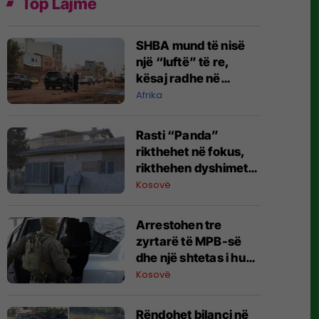
Top Lajme
SHBA mund të nisë
një “luftë” të re,
kësaj radhe në
kontinentin afrikan
Afrika
Rasti “Panda”
rikthehet në fokus,
rikthehen dyshimet
për rolin e
Kosovë
strukturave të
sigurisë serbe
Arrestohen tre
zyrtarë të MPB-së
dhe një shtetas i huaj
në aksionin e Policisë
Kosovë
dhe AKI-së
​Rëndohet bilanci në