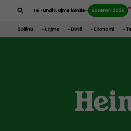
Të Fundit
Lajme lokale
Botërori 2026
Ballina
Lajme
Botë
Ekonomi
T