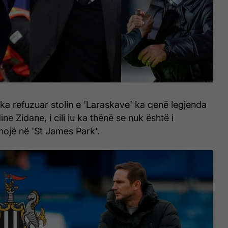
 ka refuzuar stolin e 'Laraskave' ka qenë legjenda
ne Zidane, i cili iu ka thënë se nuk është i
ojë në 'St James Park'.