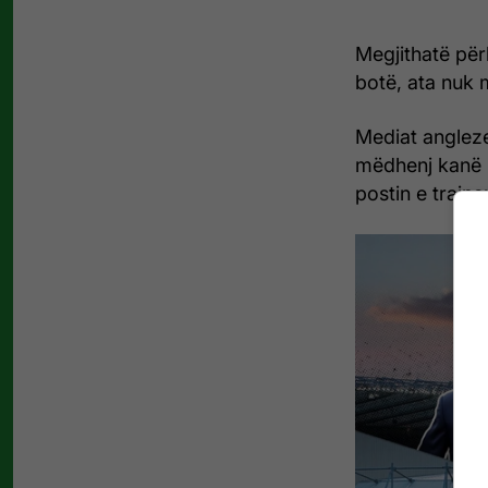
Megjithatë për
botë, ata nuk 
Mediat angleze
mëdhenj kanë r
postin e trajner