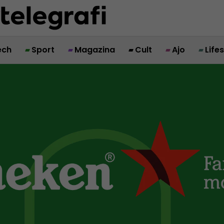
ech
Sport
Magazina
Cult
Ajo
Life