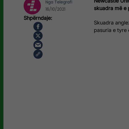
Newcastle Unit
Nga
Telegrafi
skuadra më e 
16/10/2021
Skuadra anglez
pasuria e tyre