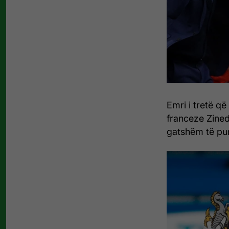
Emri i tretë që
franceze Zinedi
gatshëm të pun