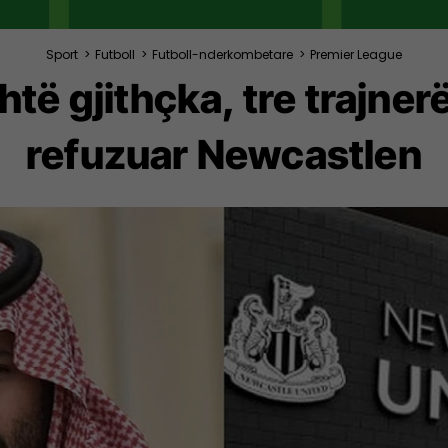
Sport
>
Futboll
>
Futboll-nderkombetare
>
Premier League
htë gjithçka, tre trajne
refuzuar Newcastlen