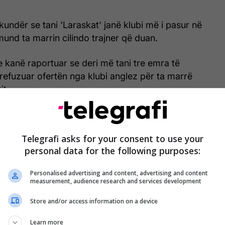
kundër se tani 'Laraskat' janë klubi më i pasur në
mund ta marrin cilindo trajner që duan.
 kanë raportuar se deri më tani tre emra të
efuzuar ofertën nga klubi anglez për ta marrë
it.
Telegrafi asks for your consent to use your
personal data for the following purposes:
Personalised advertising and content, advertising and content
measurement, audience research and services development
Store and/or access information on a device
Learn more