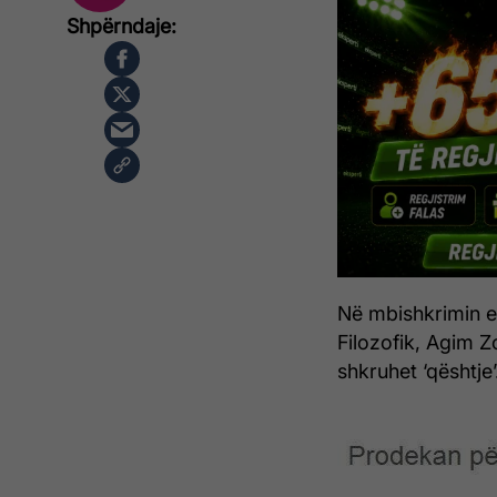
Në mbishkrimin e 
Filozofik, Agim Z
shkruhet ‘qështje’