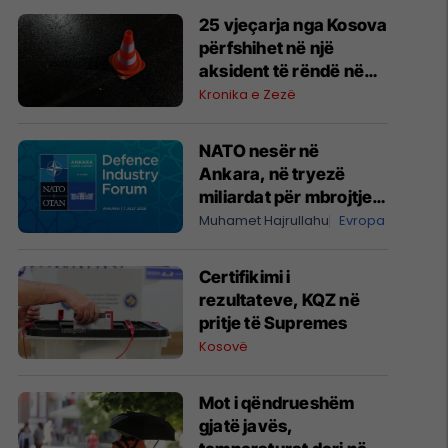
25 vjeçarja nga Kosova
përfshihet në një
aksident të rëndë në
Austri, shoferi përball
Kronika e Zezë
ishte i dehur dhe pa
patentë
NATO nesër në
Ankara, në tryezë
miliardat për mbrojtje
dhe prodhimi ushtarak
Muhamet Hajrullahu
Evropa
Certifikimi i
rezultateve, KQZ në
pritje të Supremes
Kosovë
Mot i qëndrueshëm
gjatë javës,