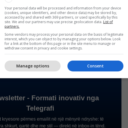
Your personal data will be processed and information from your device
(cookies, unique identifiers, and other device data) may be stored by,
accessed by and shared with 369 partners, or used specifically by this
site. We and our partners may use precise geolocation data.
List of
partners.
Some vendors may process your personal data on the basis of legitimate
interest, which you can object to by managing your options below. Look
for a link at the bottom of this page or in the site menu to manage or
withdraw consent in privacy and cookie settings.
Manage options
Consent