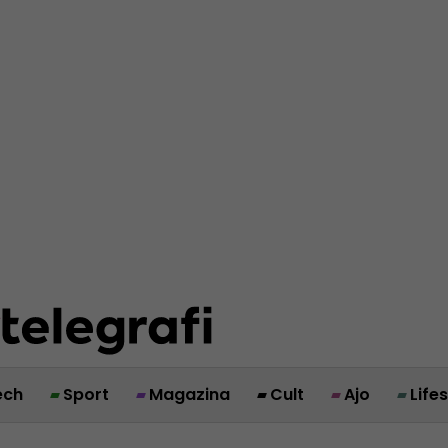
ech
Sport
Magazina
Cult
Ajo
Life