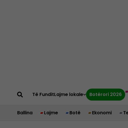
Të Fundit
Lajme lokale
Botërori 2026
Ballina
Lajme
Botë
Ekonomi
T