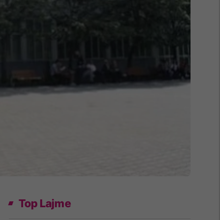
Top Lajme