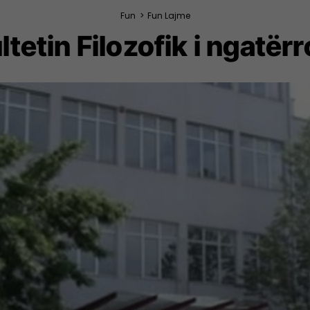
Fun
>
Fun Lajme
ltetin Filozofik i ngatër