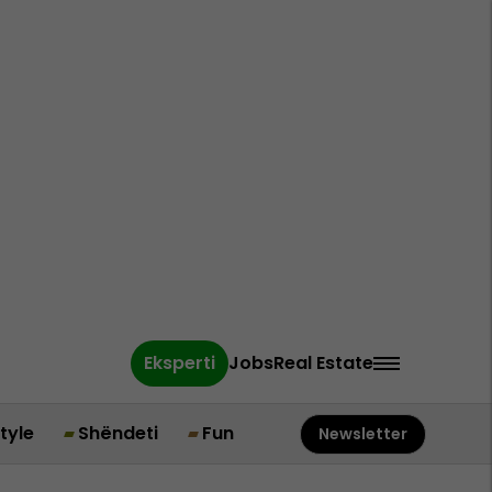
Eksperti
Jobs
Real Estate
style
Shëndeti
Fun
Newsletter