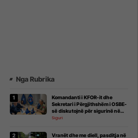
Nga Rubrika
Komandanti i KFOR-it dhe
Sekretari i Përgjithshëm i OSBE-
së diskutojnë për sigurinë në
Kosovë
Siguri
Vranët dhe me diell, pasditja në