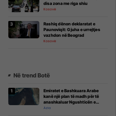
disa zona me riga shiu
Kosovë
Rashiq dënon deklaratat e
Paunoviqit: Gjuha e urrejtjes
vazhdon në Beograd
Kosovë
Në trend Botë
Emiratet e Bashkuara Arabe
kanë një plan të madh për të
anashkaluar Ngushticën e
Hormuzit
Azia