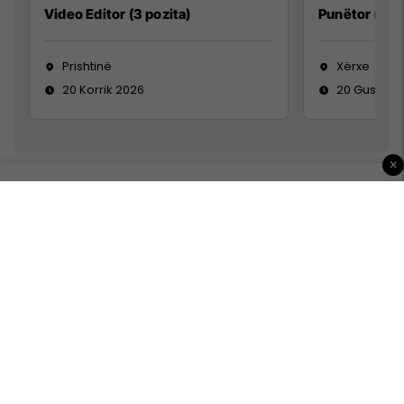
Video Editor (3 pozita)
Punëtor në 
Prishtinë
Xërxe
20 Korrik 2026
20 Gusht 2
×