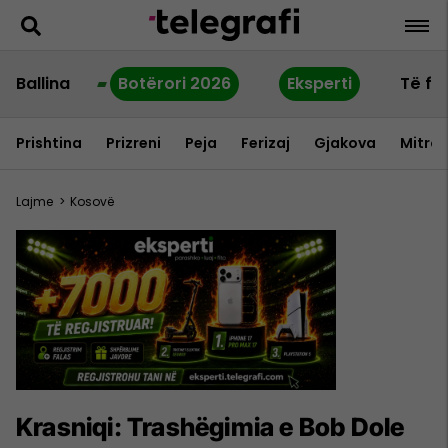
Ballina
Botërori 2026
Eksperti
Të fu
Prishtina
Prizreni
Peja
Ferizaj
Gjakova
Mitrov
Lajme
>
Kosovë
Krasniqi: Trashëgimia e Bob Dole