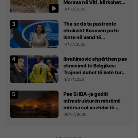
Morava në Viti, kërkohet
kujdes nga qytetarët
14/07/2026
Tha se do ta pastronte
etnikisht Kosovën po të
ishte në vend të
Millosheviqit, Lëvizja e
14/07/2026
Qytetarëve të Lirë në Serbi
kërkon shkarkimin e
Ibrahimovic shpërthen pas
menjëhershëm të
eliminimit të Belgjikës:
Snezhana Paunoviq
Trajneri duhet të ketë turp,
ai lojtar se meritoi të luante
11/07/2026
Pse SHBA-ja goditi
infrastrukturën mbrëmë
ndërsa sot vazhdoi të
zmbrapsë sulmet iraniane
09/07/2026