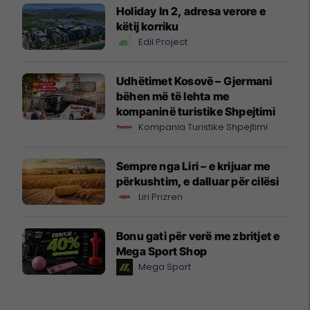
Holiday In 2, adresa verore e
këtij korriku
Edil Project
Udhëtimet Kosovë – Gjermani
bëhen më të lehta me
kompaninë turistike Shpejtimi
Kompania Turistike Shpejtimi
Sempre nga Liri – e krijuar me
përkushtim, e dalluar për cilësi
Liri Prizren
Bonu gati për verë me zbritjet e
Mega Sport Shop
Mega Sport