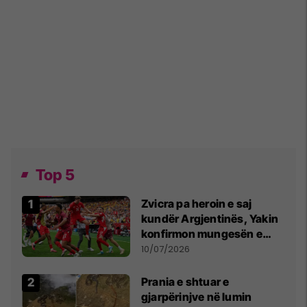
Top 5
Zvicra pa heroin e saj
kundër Argjentinës, Yakin
konfirmon mungesën e
madhe
10/07/2026
Prania e shtuar e
gjarpërinjve në lumin