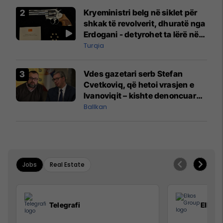
Kryeministri belg në siklet për
shkak të revolverit, dhuratë nga
Erdogani - detyrohet ta lërë në
një bazë ushtarake
Turqia
Vdes gazetari serb Stefan
Cvetkoviq, që hetoi vrasjen e
Ivanoviqit – kishte denoncuar
kërcënime ndaj vëllezërve
Ballkan
Vuçiq
Jobs
Real Estate
Telegrafi
Elkos