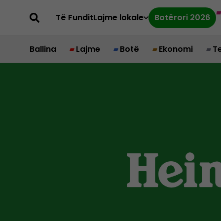
Të Fundit
Lajme lokale
Botërori 2026
Ballina
Lajme
Botë
Ekonomi
T