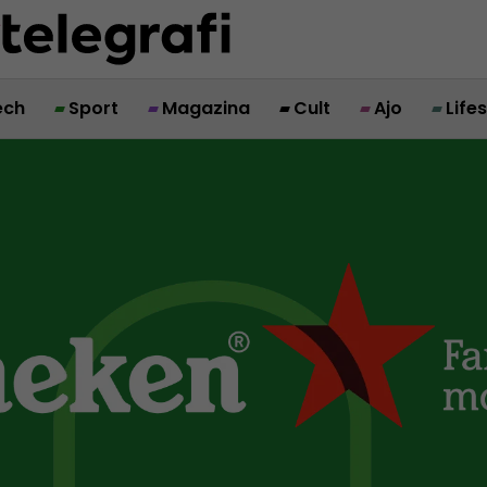
ech
Sport
Magazina
Cult
Ajo
Life