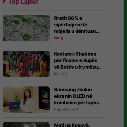
Top Lajme
Rreth 90% e
sipërfaqeve të
mbjella u dëmtuan
nga breshëri i
Istog
fuqishëm që goditi
dje Istogun
Kostumi i Shakiras
për finalen e Kupës
së Botës u frymëzua
nga dielli dhe u punua
Muzikë
me 200 mijë kristale
Samsung zbulon
ekranin OLED në
kombinim për laptopë
që mund të arrijë
Paisjet Smart
shkëlqim maksimal
prej 1,600 nitësh
Moti në Kosovë,