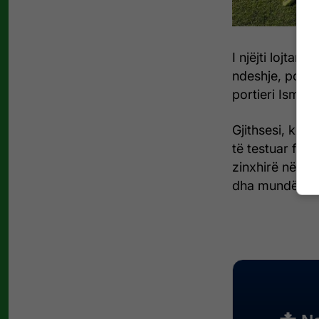
I njëjti lojtar
ndeshje, por gj
portieri Ismail
Gjithsesi, kët
të testuar futb
zinxhirë në të 
dha mundësia p