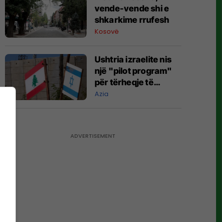
vende-vende shi e
shkarkime rrufesh
Kosovë
Ushtria izraelite nis
një "pilot program"
për tërheqje të
pjesshme në Liban
Azia