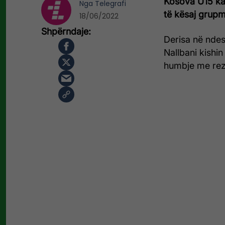
Kosova U15 ka 
Nga
Telegrafi
të kësaj grup
18/06/2022
Derisa në ndes
Nallbani kishi
humbje me rezu