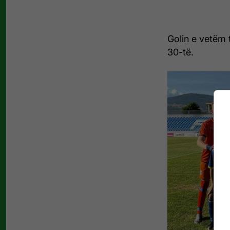
Golin e vetëm t
30-të.