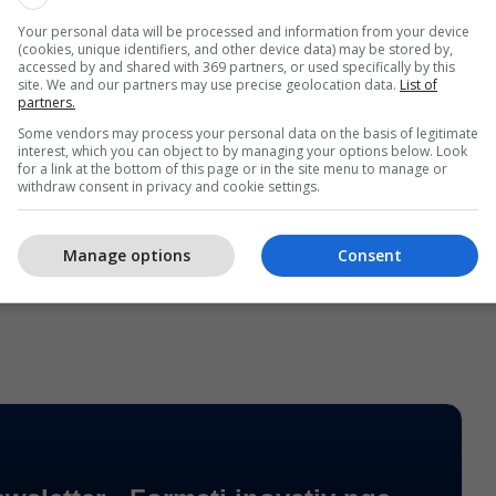
Your personal data will be processed and information from your device
(cookies, unique identifiers, and other device data) may be stored by,
accessed by and shared with 369 partners, or used specifically by this
site. We and our partners may use precise geolocation data.
List of
 kishte mundësi të shënonte edhe golin e dytë në
partners.
uajtjen e tij nga penalltia në minutën e 30-të e priti
Some vendors may process your personal data on the basis of legitimate
 Hasimi.
interest, which you can object to by managing your options below. Look
for a link at the bottom of this page or in the site menu to manage or
withdraw consent in privacy and cookie settings.
o dy miqësore i shërbyen përzgjedhësit Nallbani për
ollistë që janë perspektivë për ekipet e tjera
Manage options
Consent
ardhmen, teksa të gjithë lojtarëve të grumbulluar iu
ër ta treguar potencialin e tyre.