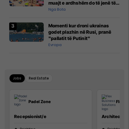
muajt e ardhshëm do të jenë të
pazakontë
Nga Bota
Momenti kur droni ukrainas
godet plazhin në Rusi, pranë
"pallatit të Putinit"
Evropa
Jobs
Real Estate
Padel Zone
Flex B
Recepsionist/e
Architect