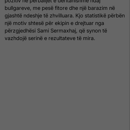
pozitiv në përballjet e deritanishme ndaj
bullgareve, me pesë fitore dhe një barazim në
gjashtë ndeshje të zhvilluara. Kjo statistikë përbën
një motiv shtesë për ekipin e drejtuar nga
përzgjedhësi Sami Sermaxhaj, që synon të
vazhdojë serinë e rezultateve të mira.