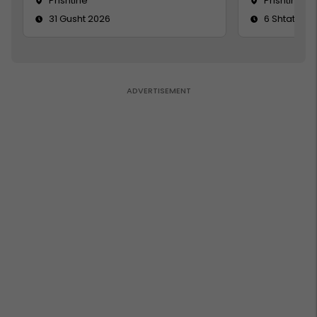
Prishtine
Prishtinë
31 Gusht 2026
6 Shtator 2