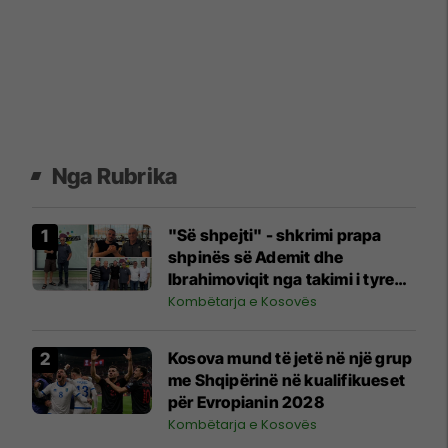
Nga Rubrika
"Së shpejti" - shkrimi prapa
shpinës së Ademit dhe
Ibrahimoviqit nga takimi i tyre
shihet si shenjë që ylli i Bayernit
Kombëtarja e Kosovës
mund të luajë për Kosovën
Kosova mund të jetë në një grup
me Shqipërinë në kualifikueset
për Evropianin 2028
Kombëtarja e Kosovës