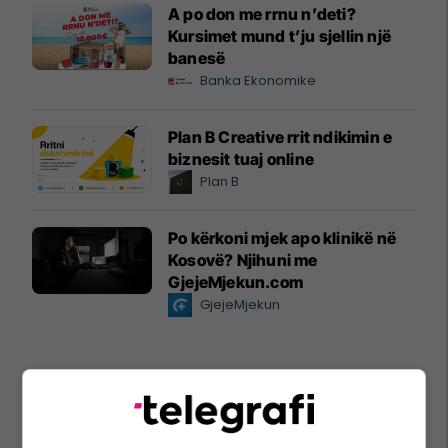
A po don me rrnu n’deti?
Kursimet mund t’ju sjellin një
banesë
Banka Ekonomike
Plan B Creative rrit ndikimin e
biznesit tuaj online
Plan B
Po kërkoni mjek apo klinikë në
Kosovë? Njihuni me
GjejeMjekun.com
GjejeMjekun