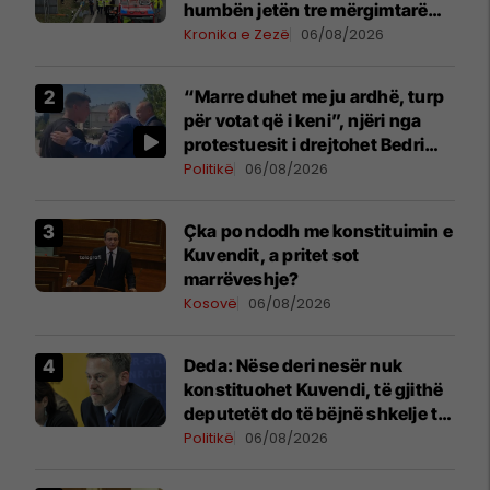
humbën jetën tre mërgimtarë
nga Komogllava e Ferizajt
Kronika e Zezë
06/08/2026
“Marre duhet me ju ardhë, turp
për votat që i keni”, njëri nga
protestuesit i drejtohet Bedri
Hamzës
Politikë
06/08/2026
Çka po ndodh me konstituimin e
Kuvendit, a pritet sot
marrëveshje?
Kosovë
06/08/2026
Deda: Nëse deri nesër nuk
konstituohet Kuvendi, të gjithë
deputetët do të bëjnë shkelje të
rëndë kushtetuese
Politikë
06/08/2026