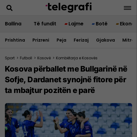
Ballina
Të fundit
Lajme
Botë
Ekono
Prishtina
Prizreni
Peja
Ferizaj
Gjakova
Mitrov
Sport
>
Futboll
>
Kosovë
>
Kombëtarja e Kosovës
Kosova përballet me Bullgarinë në
Sofje, Dardanet synojnë fitore për
ta mbajtur pozitën e parë