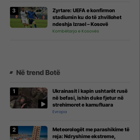
Zyrtare: UEFA e konfirmon
stadiumin ku do të zhvillohet
ndeshja Izrael – Kosovë
Kombëtarja e Kosovës
Në trend Botë
Ukrainasit i kapin ushtarët rusë
në befasi, ishin duke fjetur në
strehimoret e kamufluara
Evropa
Meteorologët me parashikime të
reja: Ndryshime ekstreme,