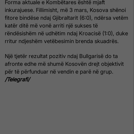
Forma aktuale e Kombëtares është mjaft
inkurajuese. Fillimisht, më 3 mars, Kosova shënoi
fitore bindëse ndaj Gjibraltarit (6:0), ndërsa vetëm
katër ditë më vonë arriti një sukses të
rëndësishëm në udhëtim ndaj Kroacisë (1:0), duke
rritur ndjeshëm vetëbesimin brenda skuadrës.
Një tjetër rezultat pozitiv ndaj Bullgarisë do ta
afronte edhe më shumë Kosovën drejt objektivit
për të përfunduar në vendin e parë në grup.
/Telegrafi/