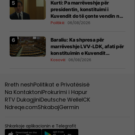
Kurti: Pa marrëveshje për
presidentin, konstituimi i
Kuvendit do të çonte vendin në
zgjedhje të reja
Politikë
06/08/2026
Baraliu: Ka shpresa për
marrëveshje LVV-LDK, afati për
konstituimin e Kuvendit
përfundon më 7 gusht
Kosovë
06/08/2026
Rreth nesh
Politikat e Privatësisë
Na Kontaktoni
Prokurimi i Hapur
RTV Dukagjini
Deutsche Welle
ICK
Ndreqe.com
Shkabaj
Germin
Shkarkoje aplikacionin e Telegrafit