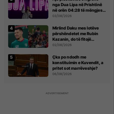
nga Dua Lipa në Prishtinë
në orën 04:28 të mëngjesit
- dhe bota digjitale serbe
03/08/2026
shpall gjendjen e luftës
Mirlind Daku mes lotëve
përshëndetet me Rubin
Kazanin, do të fitojë
miliona te Spartak Moska
02/08/2026
Çka po ndodh me
konstituimin e Kuvendit, a
pritet sot marrëveshje?
06/08/2026