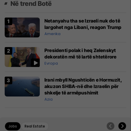
Në trend Botë
Netanyahu tha se Izraeli nuk do të
largohet nga Libani, reagon Trump
Amerika
Presidenti polak i heq Zelenskyt
dekoratën më të lartë shtetërore
Evropa
Irani mbyll Ngushticën e Hormuzit,
akuzon SHBA-në dhe Izraelin për
shkelje të armëpushimit
Azia
Jobs
Real Estate