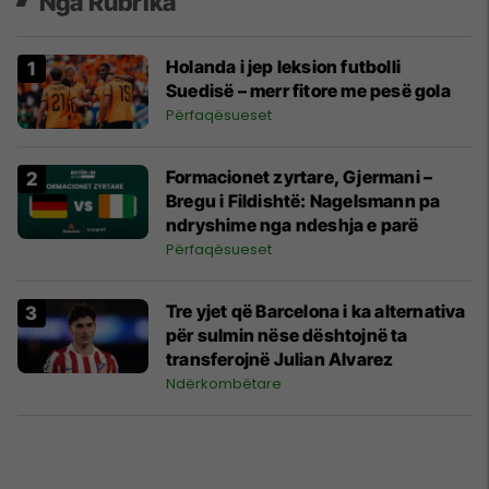
Nga Rubrika
Holanda i jep leksion futbolli
Suedisë – merr fitore me pesë gola
Përfaqësueset
Formacionet zyrtare, Gjermani –
Bregu i Fildishtë: Nagelsmann pa
ndryshime nga ndeshja e parë
Përfaqësueset
Tre yjet që Barcelona i ka alternativa
për sulmin nëse dështojnë ta
transferojnë Julian Alvarez
Ndërkombëtare