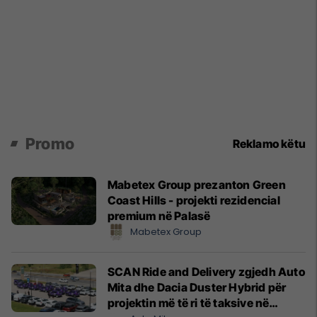
Promo
Reklamo këtu
Mabetex Group prezanton Green
Coast Hills - projekti rezidencial
premium në Palasë
Mabetex Group
SCAN Ride and Delivery zgjedh Auto
Mita dhe Dacia Duster Hybrid për
projektin më të ri të taksive në