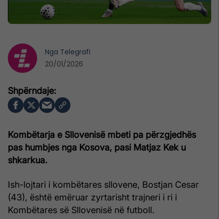
Nga
Telegrafi
20/01/2026
Kombëtarja e Sllovenisë mbeti pa përzgjedhës
pas humbjes nga Kosova, pasi Matjaz Kek u
shkarkua.
Ish-lojtari i kombëtares sllovene, Bostjan Cesar
(43), është emëruar zyrtarisht trajneri i ri i
Kombëtares së Sllovenisë në futboll.