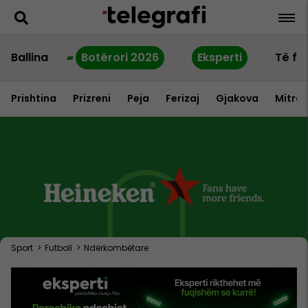
Ballina
Botërori 2026
Eksperti
Të fu
Prishtina
Prizreni
Peja
Ferizaj
Gjakova
Mitrov
Sport
>
Futboll
>
Ndërkombëtare