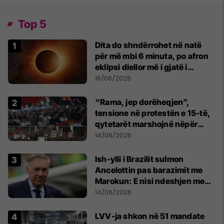
Top 5
Dita do shndërrohet në natë
për më mbi 6 minuta, po afron
eklipsi diellor më i gjatë i
shekullit të 21-të
16/06/2026
“Rama, jep dorëheqjen”,
tensione në protestën e 15-të,
qytetarët marshojnë nëpër
kryeqytet
14/06/2026
Ish-ylli i Brazilit sulmon
Ancelottin pas barazimit me
Marokun: E nisi ndeshjen me
formacionin e gabuar
14/06/2026
LVV-ja shkon në 51 mandate