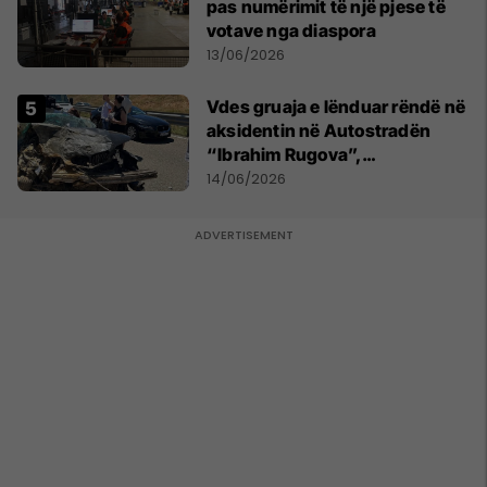
pas numërimit të një pjese të
votave nga diaspora
13/06/2026
Vdes gruaja e lënduar rëndë në
aksidentin në Autostradën
“Ibrahim Rugova”,
bashkëshorti në gjendje të
14/06/2026
rëndë