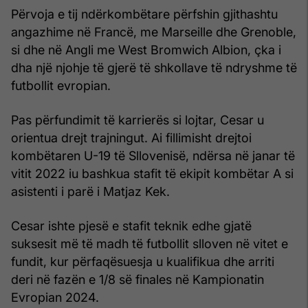
Përvoja e tij ndërkombëtare përfshin gjithashtu
angazhime në Francë, me Marseille dhe Grenoble,
si dhe në Angli me West Bromwich Albion, çka i
dha një njohje të gjerë të shkollave të ndryshme të
futbollit evropian.
Pas përfundimit të karrierës si lojtar, Cesar u
orientua drejt trajningut. Ai fillimisht drejtoi
kombëtaren U-19 të Sllovenisë, ndërsa në janar të
vitit 2022 iu bashkua stafit të ekipit kombëtar A si
asistenti i parë i Matjaz Kek.
Cesar ishte pjesë e stafit teknik edhe gjatë
suksesit më të madh të futbollit slloven në vitet e
fundit, kur përfaqësuesja u kualifikua dhe arriti
deri në fazën e 1/8 së finales në Kampionatin
Evropian 2024.