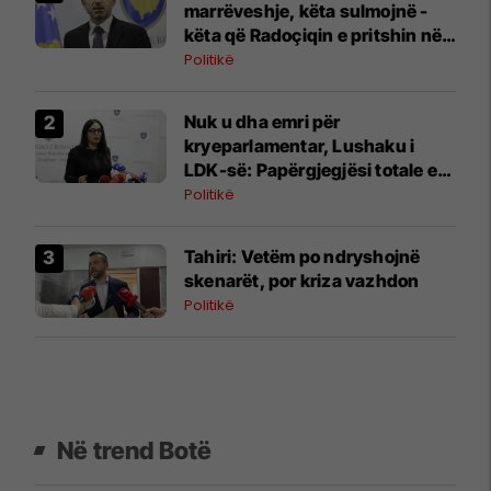
marrëveshje, këta sulmojnë -
këta që Radoçiqin e pritshin në
kryeministri
Politikë
Nuk u dha emri për
kryeparlamentar, Lushaku i
LDK-së: Papërgjegjësi totale e
LVV-së
Politikë
Tahiri: Vetëm po ndryshojnë
skenarët, por kriza vazhdon
Politikë
Në trend Botë