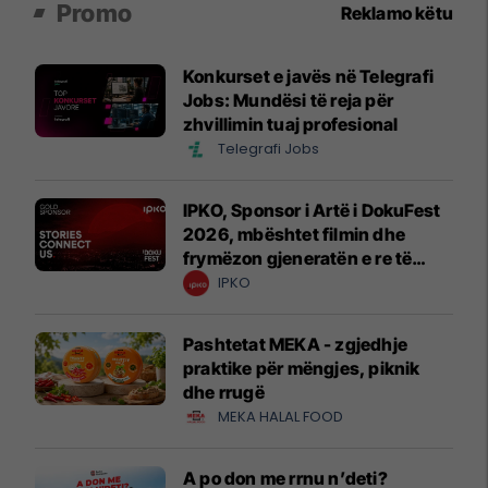
Promo
Reklamo këtu
Konkurset e javës në Telegrafi
Jobs: Mundësi të reja për
zhvillimin tuaj profesional
Telegrafi Jobs
IPKO, Sponsor i Artë i DokuFest
2026, mbështet filmin dhe
frymëzon gjeneratën e re të
krijuesve
IPKO
Pashtetat MEKA - zgjedhje
praktike për mëngjes, piknik
dhe rrugë
MEKA HALAL FOOD
A po don me rrnu n’deti?