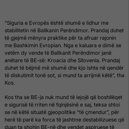
“Siguria e Evropës është shumë e lidhur me
stabilitetin në Ballkanin Perëndimor. Prandaj duhet
të gjejmë mënyra praktike për ta afruar rajonin
me Bashkimin Evropian. Nga e kaluara e dimë se
vetëm dy vende të Ballkanit Perëndimor janë
anëtare të BE-së: Kroacia dhe Sllovenia. Prandaj
duhet të bëjmë më shumë dhe kjo ishte në qendër
të diskutimit tonë sot, si mund ta arrijmë këtë”, tha
Kos.
Kos tha se BE-ja nuk mund të lejojë që boshllëqet
e sigurisë të rriten në fqinjësinë e saj, teksa shtoi
se në këtë situatë gjeopolitike “të çmendur”, për
herë të parë ka forca të jashtme destabilizuese që
duan ta shohin BE-në dhe vendet aspiruese të