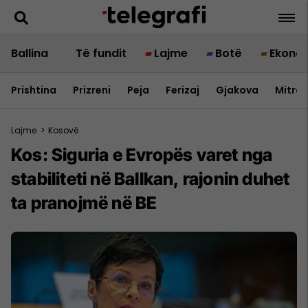
Ballina
Të fundit
Lajme
Botë
Ekono
Prishtina
Prizreni
Peja
Ferizaj
Gjakova
Mitrov
Lajme
>
Kosovë
Kos: Siguria e Evropës varet nga
stabiliteti në Ballkan, rajonin duhet
ta pranojmë në BE