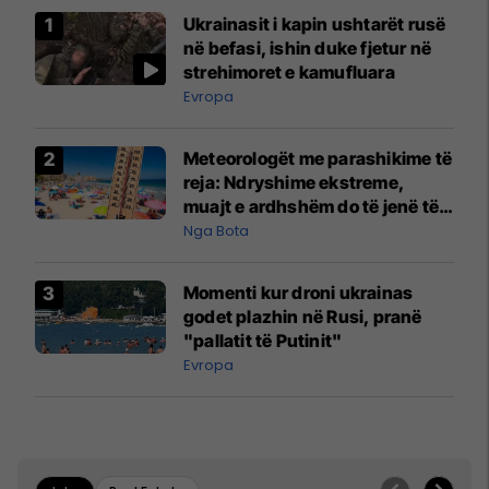
Ukrainasit i kapin ushtarët rusë
në befasi, ishin duke fjetur në
strehimoret e kamufluara
Evropa
Meteorologët me parashikime të
reja: Ndryshime ekstreme,
muajt e ardhshëm do të jenë të
pazakontë
Nga Bota
Momenti kur droni ukrainas
godet plazhin në Rusi, pranë
"pallatit të Putinit"
Evropa