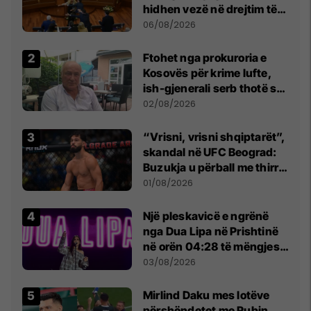
hidhen vezë në drejtim të
Kurtit
06/08/2026
Ftohet nga prokuroria e
Kosovës për krime lufte,
ish-gjenerali serb thotë se
dikush e tradhtoi në
02/08/2026
Beograd
“Vrisni, vrisni shqiptarët”,
skandal në UFC Beograd:
Buzukja u përball me thirrje
anti-shqiptare nga
01/08/2026
tribunat
Një pleskavicë e ngrënë
nga Dua Lipa në Prishtinë
në orën 04:28 të mëngjesit
- dhe bota digjitale serbe
03/08/2026
shpall gjendjen e luftës
Mirlind Daku mes lotëve
përshëndetet me Rubin