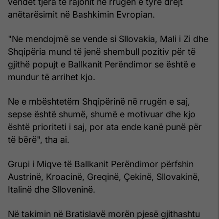
vendet tjera të rajonit në rrugën e tyre drejt
anëtarësimit në Bashkimin Evropian.
"Ne mendojmë se vende si Sllovakia, Mali i Zi dhe
Shqipëria mund të jenë shembull pozitiv për të
gjithë popujt e Ballkanit Perëndimor se është e
mundur të arrihet kjo.
Ne e mbështetëm Shqipërinë në rrugën e saj,
sepse është shumë, shumë e motivuar dhe kjo
është prioriteti i saj, por ata ende kanë punë për
të bërë", tha ai.
Grupi i Miqve të Ballkanit Perëndimor përfshin
Austrinë, Kroacinë, Greqinë, Çekinë, Sllovakinë,
Italinë dhe Slloveninë.
Në takimin në Bratislavë morën pjesë gjithashtu