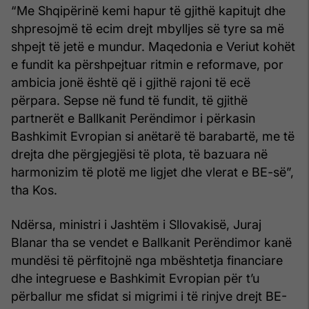
“Me Shqipërinë kemi hapur të gjithë kapitujt dhe
shpresojmë të ecim drejt mbylljes së tyre sa më
shpejt të jetë e mundur. Maqedonia e Veriut kohët
e fundit ka përshpejtuar ritmin e reformave, por
ambicia jonë është që i gjithë rajoni të ecë
përpara. Sepse në fund të fundit, të gjithë
partnerët e Ballkanit Perëndimor i përkasin
Bashkimit Evropian si anëtarë të barabartë, me të
drejta dhe përgjegjësi të plota, të bazuara në
harmonizim të plotë me ligjet dhe vlerat e BE-së”,
tha Kos.
Ndërsa, ministri i Jashtëm i Sllovakisë, Juraj
Blanar tha se vendet e Ballkanit Perëndimor kanë
mundësi të përfitojnë nga mbështetja financiare
dhe integruese e Bashkimit Evropian për t’u
përballur me sfidat si migrimi i të rinjve drejt BE-