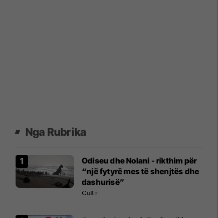
Nga Rubrika
Odiseu dhe Nolani - rikthim për
“një fytyrë mes të shenjtës dhe
dashurisë”
Cult+