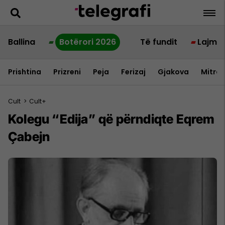
Ballina
Botërori 2026
Të fundit
Lajme
Prishtina
Prizreni
Peja
Ferizaj
Gjakova
Mitrov
Cult
>
Cult+
Kolegu “Edija” që përndiqte Eqrem
Çabejn