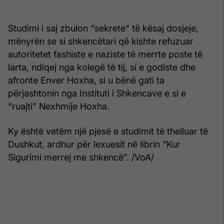
Studimi i saj zbulon “sekrete” të kësaj dosjeje,
mënyrën se si shkencëtari që kishte refuzuar
autoritetet fashiste e naziste të merrte poste të
larta, ndiqej nga kolegë të tij, si e godiste dhe
afronte Enver Hoxha, si u bënë gati ta
përjashtonin nga Instituti i Shkencave e si e
“ruajti” Nexhmije Hoxha.
Ky është vetëm një pjesë e studimit të thelluar të
Dushkut, ardhur për lexuesit në librin “Kur
Sigurimi merrej me shkencë”. /VoA/