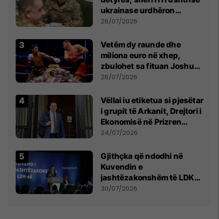
ukrainase urdhëron
kontroll të madh
26/07/2026
Vetëm dy raunde dhe
miliona euro në xhep,
zbulohet sa fituan Joshua
e Prenga
26/07/2026
Vëllai iu etiketua si pjesëtar
i grupit të Arkanit, Drejtori i
Ekonomisë në Prizren
mohon pretendimet
24/07/2026
Gjithçka që ndodhi në
Kuvendin e
jashtëzakonshëm të LDK-
së
30/07/2026