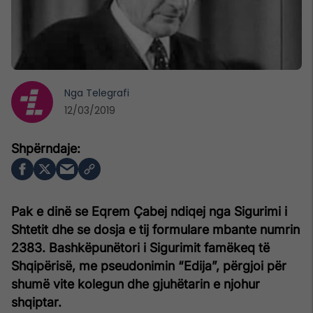
Nga
Telegrafi
12/03/2019
Pak e dinë se Eqrem Çabej ndiqej nga Sigurimi i
Shtetit dhe se dosja e tij formulare mbante numrin
2383. Bashkëpunëtori i Sigurimit famëkeq të
Shqipërisë, me pseudonimin “Edija”, përgjoi për
shumë vite kolegun dhe gjuhëtarin e njohur
shqiptar.