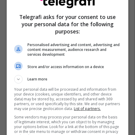
Telegrafi asks for your consent to use
your personal data for the following
purposes:
Personalised advertising and content, advertising and
content measurement, audience research and
Eqrem Çabej
Shqipëria Komuniste
Përgjimet
services development
Store and/or access information on a device
Learn more
Your personal data will be processed and information from
your device (cookies, unique identifiers, and other device
data) may be stored by, accessed by and shared with 369
partners, or used specifically by this site. We and our partners
may use precise geolocation data.
List of partners.
Some vendors may process your personal data on the basis
of legitimate interest, which you can object to by managing
your options below. Look for a link at the bottom of this page
or in the site menu to manage or withdraw consent in privacy