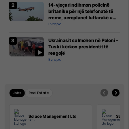
14-vjeçari ndihmon policinë
britanike për një telefonatë të
rreme, aeroplanët luftarakë u
ngritën në ajër për të
Evropa
interceptuar fluturaken e Qatar
Airways që po shkonte drejt
Ukrainasit sulmohen në Poloni -
Mançesterit
Tusk i kërkon presidentit të
reagojë
Evropa
Jobs
Real Estate
Solace Management Ltd
Solac