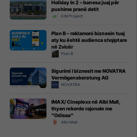
Holiday In 2 – banesa juaj për
pushime pranë detit
Edil Project
Plan B – reklamoni biznesin tuaj
aty ku është audienca shqiptare
në Zvicër
Plan B
Sigurimi i biznesit me NOVATRA
Vermögensberatung AG
NOVATRA
IMAX/ Cineplexx në Albi Mall,
thyen rekorde rajonale me
"Odisea"
Albi Mall