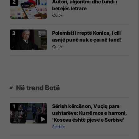
Autori, algoritmi dhe fundi i
betejës letrare
Cult+
Polemisti i rreptë Konica, i cili
asnjë punë nuk e çoi në fund!
Cult+
Në trend Botë
Sërish kërcënon, Vuçiq para
ushtarëve: Kurrë mos e harroni,
'Kosova është pjesë e Serbisë'
Serbia