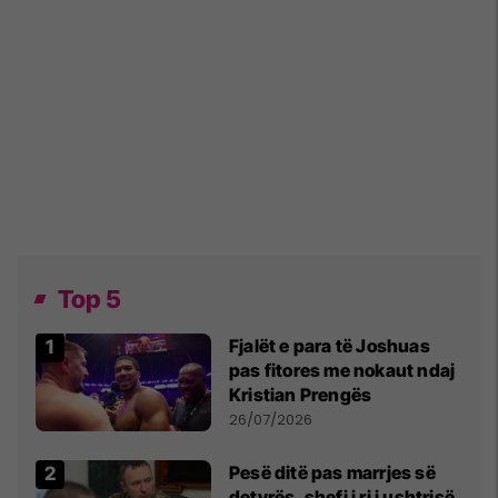
Top 5
Fjalët e para të Joshuas
pas fitores me nokaut ndaj
Kristian Prengës
26/07/2026
Pesë ditë pas marrjes së
detyrës, shefi i ri i ushtrisë