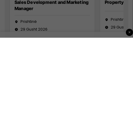
Sales Development and Marketing
Property Ma
Manager
Prishtinë
Prishtinë
29 Gusht 2
29 Gusht 2026
×