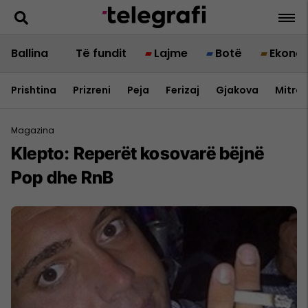
Ballina
Të fundit
Lajme
Botë
Ekono
Prishtina
Prizreni
Peja
Ferizaj
Gjakova
Mitrov
Magazina
Klepto: Reperët kosovarë bëjnë
Pop dhe RnB