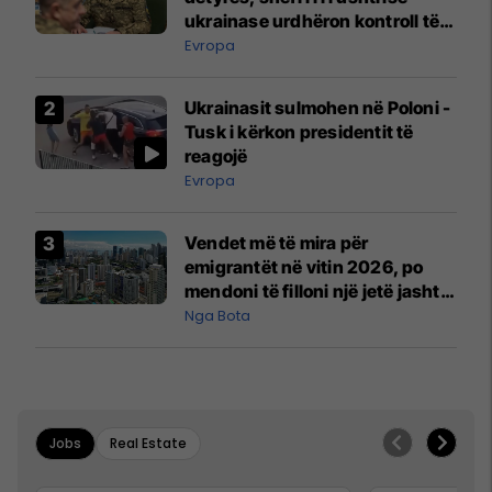
ukrainase urdhëron kontroll të
madh
Evropa
Ukrainasit sulmohen në Poloni -
Tusk i kërkon presidentit të
reagojë
Evropa
Vendet më të mira për
emigrantët në vitin 2026, po
mendoni të filloni një jetë jashtë
vendit?
Nga Bota
Jobs
Real Estate