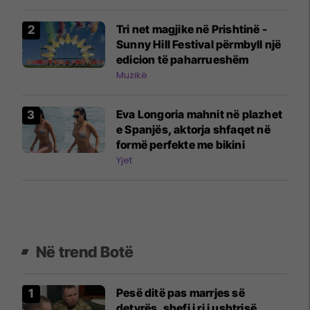
Tri net magjike në Prishtinë -
Sunny Hill Festival përmbyll një
edicion të paharrueshëm
Muzikë
Eva Longoria mahnit në plazhet
e Spanjës, aktorja shfaqet në
formë perfekte me bikini
Yjet
Në trend Botë
Pesë ditë pas marrjes së
detyrës, shefi i ri i ushtrisë