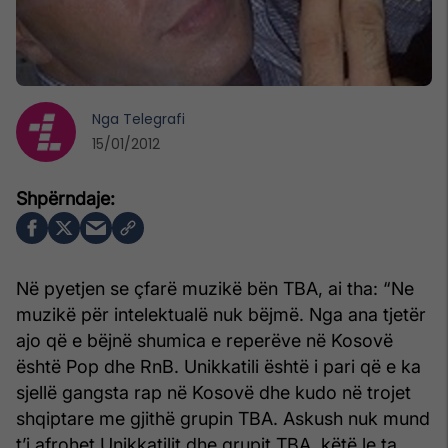
Nga
Telegrafi
15/01/2012
Në pyetjen se çfarë muzikë bën TBA, ai tha: “Ne
muzikë për intelektualë nuk bëjmë. Nga ana tjetër
ajo që e bëjnë shumica e reperëve në Kosovë
është Pop dhe RnB. Unikkatili është i pari që e ka
sjellë gangsta rap në Kosovë dhe kudo në trojet
shqiptare me gjithë grupin TBA. Askush nuk mund
t’i afrohet Unikkatilit dhe grupit TBA, këtë le ta