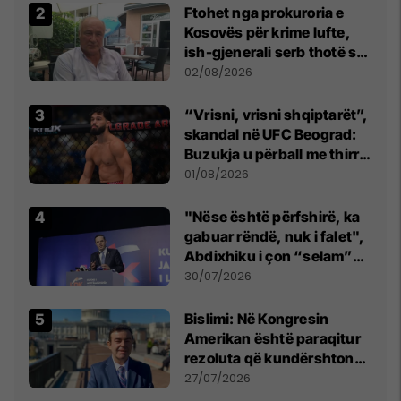
Ftohet nga prokuroria e
Kosovës për krime lufte,
ish-gjenerali serb thotë se
dikush e tradhtoi në
02/08/2026
Beograd
“Vrisni, vrisni shqiptarët”,
skandal në UFC Beograd:
Buzukja u përball me thirrje
anti-shqiptare nga
01/08/2026
tribunat
"Nëse është përfshirë, ka
gabuar rëndë, nuk i falet",
Abdixhiku i çon “selam”
Përparim Ramës
30/07/2026
Bislimi: Në Kongresin
Amerikan është paraqitur
rezoluta që kundërshton
mbajtjen e Asamblesë
27/07/2026
Parlamentare të OSBE-së