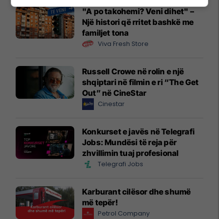
"A po takohemi? Veni dihet" –
Një histori që rritet bashkë me
familjet tona
Viva Fresh Store
Russell Crowe në rolin e një
shqiptari në filmin e ri “The Get
Out” në CineStar
Cinestar
Konkurset e javës në Telegrafi
Jobs: Mundësi të reja për
zhvillimin tuaj profesional
Telegrafi Jobs
Karburant cilësor dhe shumë
më tepër!
Petrol Company