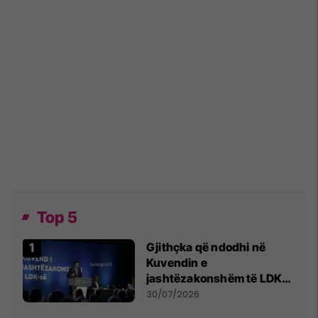
Top 5
Gjithçka që ndodhi në
Kuvendin e
jashtëzakonshëm të LDK-
së
30/07/2026