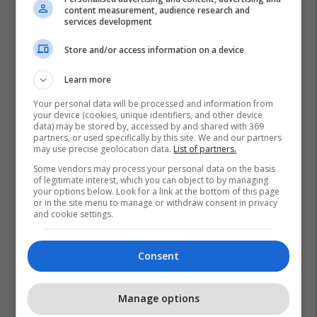
content measurement, audience research and
services development
Store and/or access information on a device
Learn more
Your personal data will be processed and information from
your device (cookies, unique identifiers, and other device
data) may be stored by, accessed by and shared with 369
partners, or used specifically by this site. We and our partners
may use precise geolocation data.
List of partners.
Some vendors may process your personal data on the basis
of legitimate interest, which you can object to by managing
your options below. Look for a link at the bottom of this page
or in the site menu to manage or withdraw consent in privacy
and cookie settings.
Consent
Promo
Reklamo këtu
Manage options