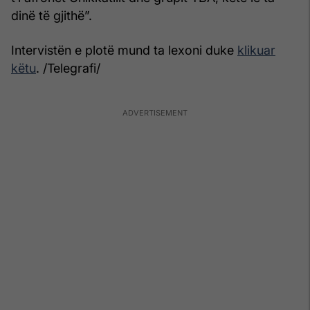
dinë të gjithë”.
Intervistën e plotë mund ta lexoni duke
klikuar
këtu
. /Telegrafi/