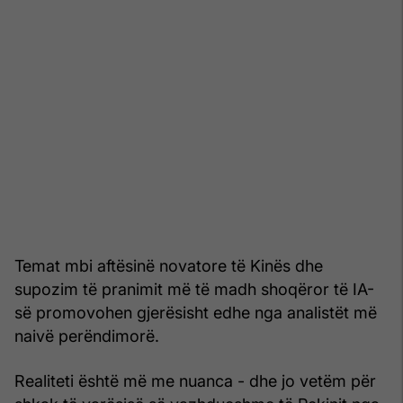
Temat mbi aftësinë novatore të Kinës dhe
supozim të pranimit më të madh shoqëror të IA-
së promovohen gjerësisht edhe nga analistët më
naivë perëndimorë.
Realiteti është më me nuanca - dhe jo vetëm për