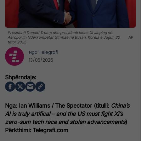
Presidenti Donald Trump dhe presidenti kinez Xi Jinping në
Aeroportin Ndërkombëtar Gimhae në Busan, Koreja e Jugut, 30
AP
tetor 2025
Nga
Telegrafi
13/05/2026
Nga: Ian Williams / The Spectator (titulli:
China’s
AI is truly artifical – and the US must fight Xi’s
zero-sum tech race and stolen advancements
)
Përkthimi: Telegrafi.com