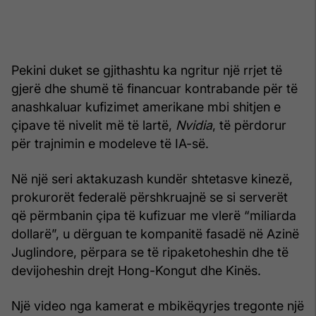
Pekini duket se gjithashtu ka ngritur një rrjet të
gjerë dhe shumë të financuar kontrabande për të
anashkaluar kufizimet amerikane mbi shitjen e
çipave të nivelit më të lartë,
Nvidia
, të përdorur
për trajnimin e modeleve të IA-së.
Në një seri aktakuzash kundër shtetasve kinezë,
prokurorët federalë përshkruajnë se si serverët
që përmbanin çipa të kufizuar me vlerë “miliarda
dollarë”, u dërguan te kompanitë fasadë në Azinë
Juglindore, përpara se të ripaketoheshin dhe të
devijoheshin drejt Hong-Kongut dhe Kinës.
Një video nga kamerat e mbikëqyrjes tregonte një