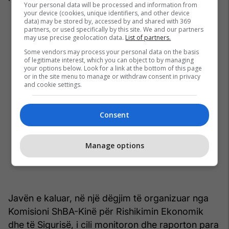
Your personal data will be processed and information from
your device (cookies, unique identifiers, and other device
data) may be stored by, accessed by and shared with 369
partners, or used specifically by this site. We and our partners
may use precise geolocation data.
List of partners.
Some vendors may process your personal data on the basis
of legitimate interest, which you can object to by managing
your options below. Look for a link at the bottom of this page
or in the site menu to manage or withdraw consent in privacy
and cookie settings.
Consent
Manage options
Javën e kaluar, në një dëgjim të organizuar nga
Komisioni ShBA-Kinë për Rishikimin Ekonomik
dhe të Sigurisë, i cili monitoron dhe raporton para