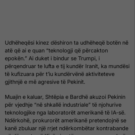
Udhëheqësi kinez dëshiron ta udhëheqë botën në
atë që ai e quan “teknologji që përcakton
epokën.” Ai duket i bindur se Trumpi, i
përqendruar te lufta e tij kundër Iranit, ka mundësi
të kufizuara për t’iu kundërvënë aktiviteteve
gjithnjë e më agresive të Pekinit.
Muajin e kaluar, Shtëpia e Bardhë akuzoi Pekinin
për vjedhje “në shkallë industriale” të njohurive
teknologjike nga laboratorët amerikanë të IA-së.
Ndërkohë, prokurorët amerikanë pretendojnë se
kanë zbuluar një rrjet ndërkombëtar kontrabande