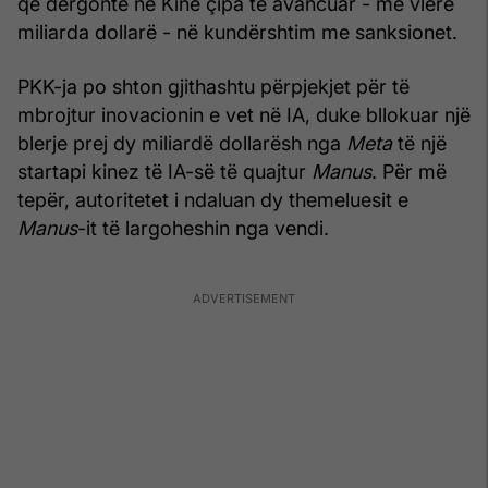
që dërgonte në Kinë çipa të avancuar - me vlerë
miliarda dollarë - në kundërshtim me sanksionet.
PKK-ja po shton gjithashtu përpjekjet për të
mbrojtur inovacionin e vet në IA, duke bllokuar një
blerje prej dy miliardë dollarësh nga
Meta
të një
startapi kinez të IA-së të quajtur
Manus
. Për më
tepër, autoritetet i ndaluan dy themeluesit e
Manus
-it të largoheshin nga vendi.