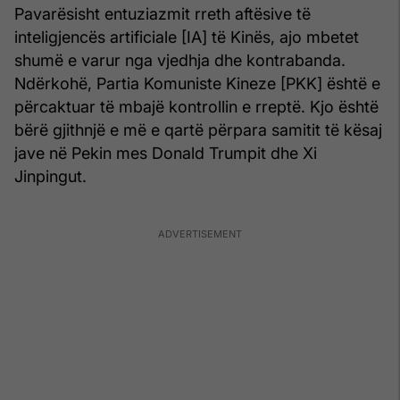
Pavarësisht entuziazmit rreth aftësive të
inteligjencës artificiale [IA] të Kinës, ajo mbetet
shumë e varur nga vjedhja dhe kontrabanda.
Ndërkohë, Partia Komuniste Kineze [PKK] është e
përcaktuar të mbajë kontrollin e rreptë. Kjo është
bërë gjithnjë e më e qartë përpara samitit të kësaj
jave në Pekin mes Donald Trumpit dhe Xi
Jinpingut.