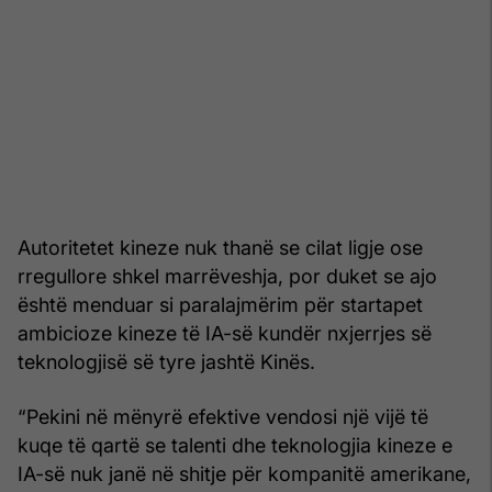
Autoritetet kineze nuk thanë se cilat ligje ose
rregullore shkel marrëveshja, por duket se ajo
është menduar si paralajmërim për startapet
ambicioze kineze të IA-së kundër nxjerrjes së
teknologjisë së tyre jashtë Kinës.
“Pekini në mënyrë efektive vendosi një vijë të
kuqe të qartë se talenti dhe teknologjia kineze e
IA-së nuk janë në shitje për kompanitë amerikane,