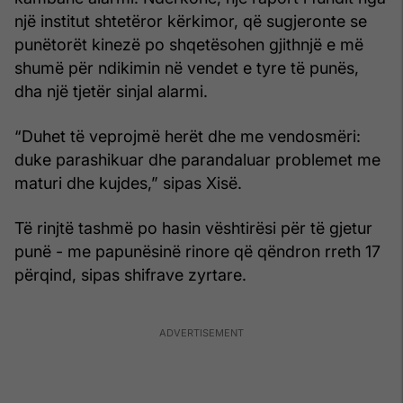
një institut shtetëror kërkimor, që sugjeronte se
punëtorët kinezë po shqetësohen gjithnjë e më
shumë për ndikimin në vendet e tyre të punës,
dha një tjetër sinjal alarmi.
“Duhet të veprojmë herët dhe me vendosmëri:
duke parashikuar dhe parandaluar problemet me
maturi dhe kujdes,” sipas Xisë.
Të rinjtë tashmë po hasin vështirësi për të gjetur
punë - me papunësinë rinore që qëndron rreth 17
përqind, sipas shifrave zyrtare.