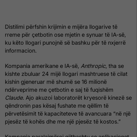
Distilimi përfshin krijimin e mijëra llogarive të
rreme për çetbotin ose mjetin e synuar të IA-së,
ku këto llogari punojnë së bashku për të nxjerrë
informacion.
Kompania amerikane e IA-së,
Anthropic
, tha se
kishte zbuluar 24 mijë llogari mashtruese të cilat
kishin gjeneruar më shumë se 16 milionë
ndërveprime me çetbotin e saj të fuqishëm
Claude
. Ajo akuzoi laboratorët kryesorë kinezë se
qëndronin pas kësaj fushate me qëllim të
përvetësimit të kapaciteteve të avancuara “në një
pjesëz të kohës dhe me një pjesëz të kostos.”
Kompania paralajmëroi gjithashtu se aplikacionet