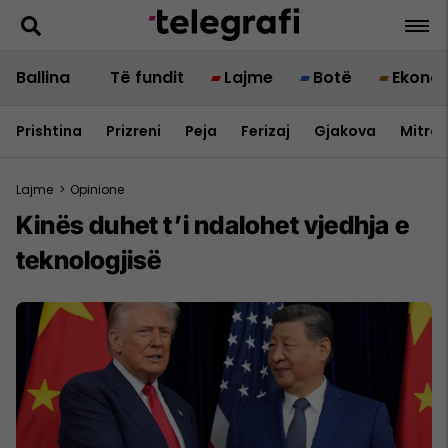
Ballina
Të fundit
Lajme
Botë
Ekono
Prishtina
Prizreni
Peja
Ferizaj
Gjakova
Mitrov
Lajme
>
Opinione
Kinës duhet t’i ndalohet vjedhja e
teknologjisë