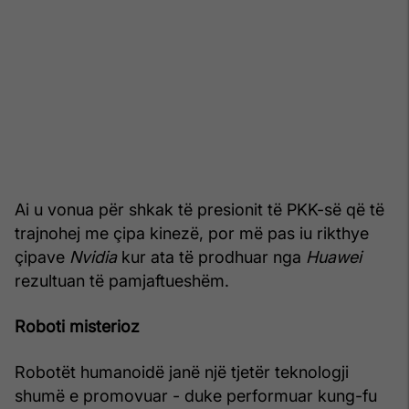
Ai u vonua për shkak të presionit të PKK-së që të
trajnohej me çipa kinezë, por më pas iu rikthye
çipave
Nvidia
kur ata të prodhuar nga
Huawei
rezultuan të pamjaftueshëm.
Roboti misterioz
Robotët humanoidë janë një tjetër teknologji
shumë e promovuar - duke performuar kung-fu