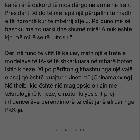
kanë rënë dakord të mos dërgojnë armë në Iran.
Presidenti Xi do të më japë një përqafim të madh
e të ngrohtë kur të mbërrij atje ... Po punojmë së
bashku me zgjuarsi dhe shumë mirë! A nuk është
kjo më mirë se të luftosh.”
Deri në fund të vitit të kaluar, rreth një e treta e
modeleve të IA-së të shkarkuara në mbarë botën
ishin kineze. Xi po përfiton gjithashtu nga një valë
e asaj që është quajtur “kinezim” [Chinamaxxing].
Në thelb, kjo është një magjepsje onlajn me
teknologjinë kineze, e nxitur kryesisht prej
influencerëve perëndimorë të cilët janë afruar nga
PKK-ja.