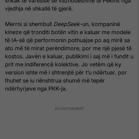
shkak të varësisë së vazhdueshme të Pekinit nga
vjedhja në shkallë të gjerë.
Merrni si shembull
DeepSeek
-un, kompaninë
kineze që tronditi botën vitin e kaluar me modele
të IA-së që performonin pothuajse po aq mirë sa
ato më të mirat perëndimore, por me një pjesë të
kostos. Javën e kaluar, publikimi i saj më i fundit u
prit me indiferencë kolektive. Jo vetëm që ky
version ishte më i shtrenjtë për t’u ndërtuar, por
thuhet se iu nënshtrua shumë më tepër
ndërhyrjeve nga PKK-ja.