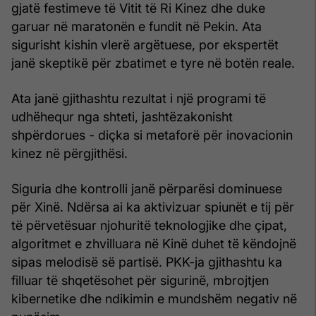
gjatë festimeve të Vitit të Ri Kinez dhe duke
garuar në maratonën e fundit në Pekin. Ata
sigurisht kishin vlerë argëtuese, por ekspertët
janë skeptikë për zbatimet e tyre në botën reale.
Ata janë gjithashtu rezultat i një programi të
udhëhequr nga shteti, jashtëzakonisht
shpërdorues - diçka si metaforë për inovacionin
kinez në përgjithësi.
Siguria dhe kontrolli janë përparësi dominuese
për Xinë. Ndërsa ai ka aktivizuar spiunët e tij për
të përvetësuar njohuritë teknologjike dhe çipat,
algoritmet e zhvilluara në Kinë duhet të këndojnë
sipas melodisë së partisë. PKK-ja gjithashtu ka
filluar të shqetësohet për sigurinë, mbrojtjen
kibernetike dhe ndikimin e mundshëm negativ në