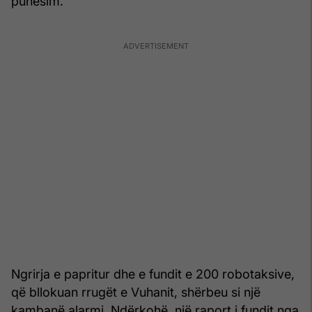
punësim.
Ngrirja e papritur dhe e fundit e 200 robotaksive,
që bllokuan rrugët e Vuhanit, shërbeu si një
kambanë alarmi. Ndërkohë, një raport i fundit nga