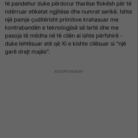
të pandehur duke përdorur tharëse flokësh për të
ndërruar etiketat ngjitëse dhe numrat serikë. Ishte
një pamje çuditërisht primitive krahasuar me
kontrabandën e teknologjisë së lartë dhe me
pasoja të mëdha në të cilën ai ishte përfshirë -
duke lehtësuar atë që Xi e kishte cilësuar si “një
garë drejt majës”.