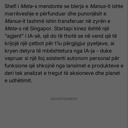
Shefi i
Meta
-s mendonte se blerja e
Manus
-it ishte
marrëveshje e përfunduar dhe punonjësit e
Manus
-it tashmë ishin transferuar në zyrën e
Meta
-s në Singapor. Startapi kinez është një
“agjent” i IA-së, që do të thotë se në vend që të
krijojë një çetbot për t’iu përgjigjur pyetjeve, ai
kryen detyra të mbështetura nga IA-ja - duke
vepruar si një lloj asistenti autonom personal për
funksione që shkojnë nga lansimet e produkteve e
deri tek analizat e tregut të aksioneve dhe planet
e udhëtimit.