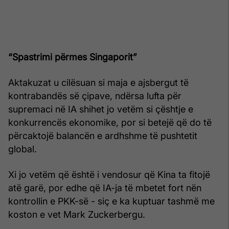
“Spastrimi përmes Singaporit”
Aktakuzat u cilësuan si maja e ajsbergut të
kontrabandës së çipave, ndërsa lufta për
supremaci në IA shihet jo vetëm si çështje e
konkurrencës ekonomike, por si betejë që do të
përcaktojë balancën e ardhshme të pushtetit
global.
Xi jo vetëm që është i vendosur që Kina ta fitojë
atë garë, por edhe që IA-ja të mbetet fort nën
kontrollin e PKK-së - siç e ka kuptuar tashmë me
koston e vet Mark Zuckerbergu.