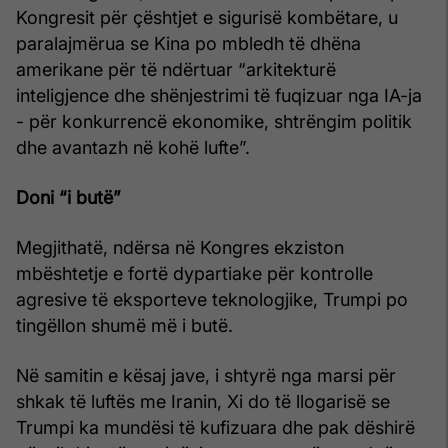
Kongresit për çështjet e sigurisë kombëtare, u
paralajmërua se Kina po mbledh të dhëna
amerikane për të ndërtuar “arkitekturë
inteligjence dhe shënjestrimi të fuqizuar nga IA-ja
- për konkurrencë ekonomike, shtrëngim politik
dhe avantazh në kohë lufte”.
Doni “i butë”
Megjithatë, ndërsa në Kongres ekziston
mbështetje e fortë dypartiake për kontrolle
agresive të eksporteve teknologjike, Trumpi po
tingëllon shumë më i butë.
Në samitin e kësaj jave, i shtyrë nga marsi për
shkak të luftës me Iranin, Xi do të llogarisë se
Trumpi ka mundësi të kufizuara dhe pak dëshirë