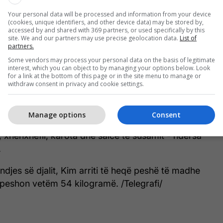
Your personal data will be processed and information from your device
(cookies, unique identifiers, and other device data) may be stored by,
accessed by and shared with 369 partners, or used specifically by this
site. We and our partners may use precise geolocation data.
List of
partners.
Some vendors may process your personal data on the basis of legitimate
interest, which you can object to by managing your options below. Look
for a link at the bottom of this page or in the site menu to manage or
withdraw consent in privacy and cookie settings.
esisht nga i njëjti vend. Nga Health Nut", ka thënë
p With The Kardashians".
Manage options
Consent
e Kimit është e përbërë nga gjoksi i copëtuar i
, xhenxhefil, karota dhe salcë të susamit - ndërsa
.
indjes së djalit, Kim arriti të heqë peshë të madhe
 peshon vetëm 54 kilogramë. /Telegrafi/