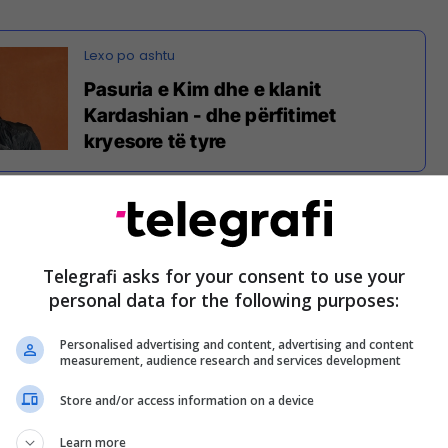
Pasuria e Kim dhe e klanit
Kardashian - dhe përfitimet
kryesore të tyre
nuar se çdo ditë porosit të njëjtën sallatë pule
i restorant në Calabasas të Kalifornisë.
Telegrafi asks for your consent to use your
personal data for the following purposes:
Personalised advertising and content, advertising and content
measurement, audience research and services development
Store and/or access information on a device
Learn more