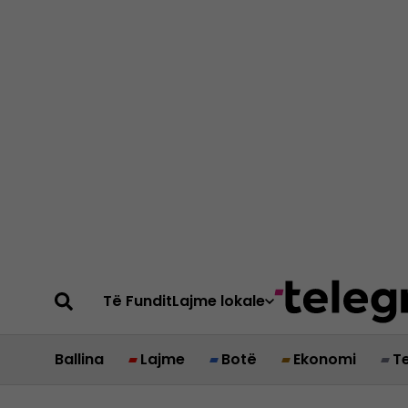
Të Fundit
Lajme lokale
Ballina
Lajme
Botë
Ekonomi
T