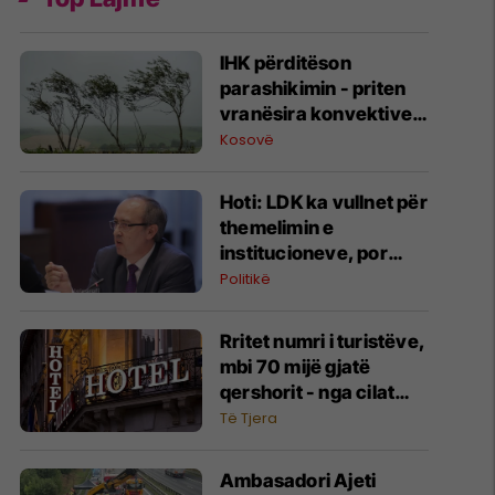
IHK përditëson
parashikimin - priten
vranësira konvektive,
erëra të fuqishme dhe
Kosovë
breshër
Hoti: LDK ka vullnet për
themelimin e
institucioneve, por
kërkon kompromis -
Politikë
duke shantazhuar me
zgjedhje nuk arrihet
Rritet numri i turistëve,
asgjë
mbi 70 mijë gjatë
qershorit - nga cilat
shtete pati më shumë
Të Tjera
vizitorë?
Ambasadori Ajeti