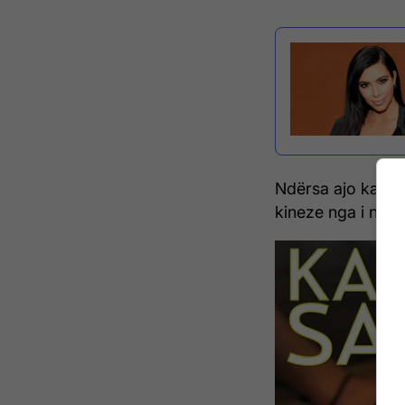
Ndërsa ajo ka pra
kineze nga i njëjt