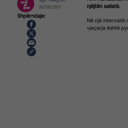
Nga
Telegrafi
njëjtën sallatë.
30/05/2017
Në një intervistë
vjeçarja është py