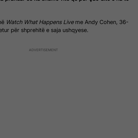
 në
Watch What Happens Live
me Andy Cohen, 36-
etur për shprehitë e saja ushqyese.