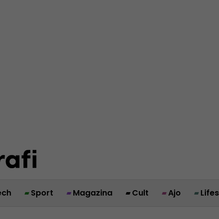
ech
Sport
Magazina
Cult
Ajo
Life