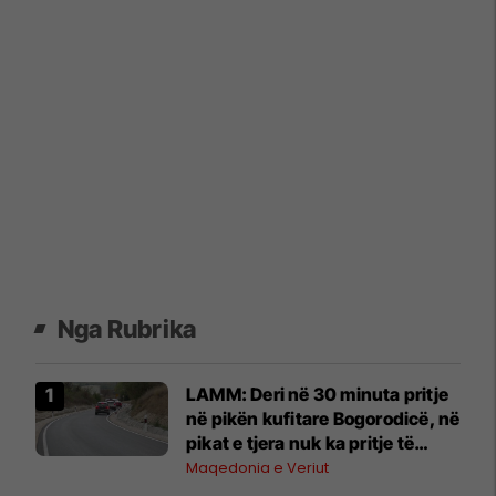
Nga Rubrika
LAMM: Deri në 30 minuta pritje
në pikën kufitare Bogorodicë, në
pikat e tjera nuk ka pritje të
gjata
Maqedonia e Veriut