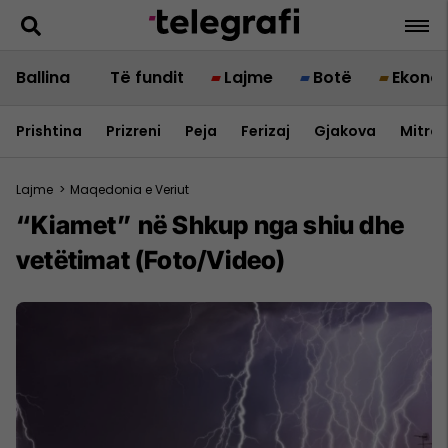
Ballina
Të fundit
Lajme
Botë
Ekono
Prishtina
Prizreni
Peja
Ferizaj
Gjakova
Mitrov
Lajme
>
Maqedonia e Veriut
“Kiamet” në Shkup nga shiu dhe
vetëtimat (Foto/Video)