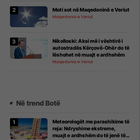
Moti sot në Maqedoninë e Veriut
Maqedonia e Veriut
Nikolloski: Aksi më i vështirë i
autostradës Kërçovë-Ohër do të
lëshohet në muajt e ardhshëm
Maqedonia e Veriut
Në trend Botë
Meteorologët me parashikime të
reja: Ndryshime ekstreme,
muajt e ardhshëm do të jenë të