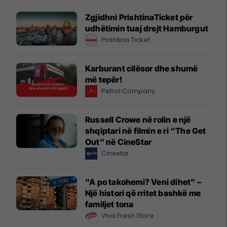
Zgjidhni PrishtinaTicket për
udhëtimin tuaj drejt Hamburgut
Prishtina Ticket
Karburant cilësor dhe shumë
më tepër!
Petrol Company
Russell Crowe në rolin e një
shqiptari në filmin e ri “The Get
Out” në CineStar
Cinestar
"A po takohemi? Veni dihet" –
Një histori që rritet bashkë me
familjet tona
Viva Fresh Store