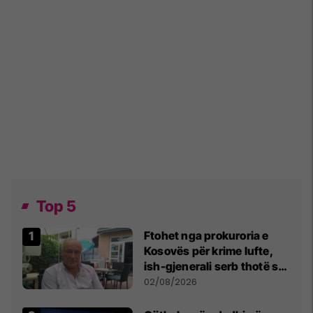
Top 5
Ftohet nga prokuroria e
Kosovës për krime lufte,
ish-gjenerali serb thotë se
dikush e tradhtoi në
02/08/2026
Beograd