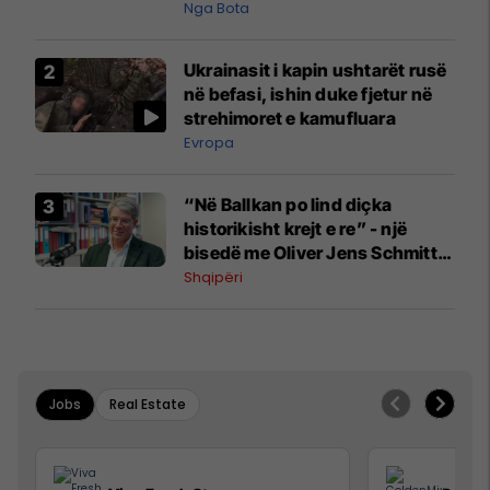
pazakontë
Nga Bota
Ukrainasit i kapin ushtarët rusë
në befasi, ishin duke fjetur në
strehimoret e kamufluara
Evropa
“Në Ballkan po lind diçka
historikisht krejt e re” - një
bisedë me Oliver Jens Schmitt
mbi protestat në Shqipëri dhe të
Shqipëri
kaluarën e rajonit
Jobs
Real Estate