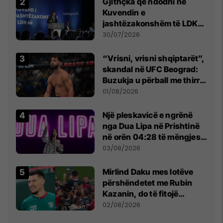
Gjithçka që ndodhi në
Kuvendin e
jashtëzakonshëm të LDK-
së
30/07/2026
“Vrisni, vrisni shqiptarët”,
skandal në UFC Beograd:
Buzukja u përball me thirrje
anti-shqiptare nga
01/08/2026
tribunat
Një pleskavicë e ngrënë
nga Dua Lipa në Prishtinë
në orën 04:28 të mëngjesit
- dhe bota digjitale serbe
03/08/2026
shpall gjendjen e luftës
Mirlind Daku mes lotëve
përshëndetet me Rubin
Kazanin, do të fitojë
miliona te Spartak Moska
02/08/2026