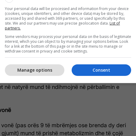
mit tuaj imunitar dhe ndihmon në rregullimin e
Your personal data will be processed and information from your device
rupin tuaj.
(cookies, unique identifiers, and other device data) may be stored by,
accessed by and shared with 369 partners, or used specifically by this
site. We and our partners may use precise geolocation data.
List of
menaxhuar stresin
partners.
Some vendors may process your personal data on the basis of legitimate
shershme të stresit janë normale, por stresi kronik
interest, which you can object to by managing your options below. Look
for a link at the bottom of this page or in the site menu to manage or
djeshëm në sistemin tuaj imunitar. Stresi mund të
withdraw consent in privacy and cookie settings.
 nëse nuk kontrollohet, studimet tregojnë se mund
për sëmundje.
Manage options
Consent
e zakonet e shëndetshme si meditimi, shënimi i
tjet në natyrë mund të ndihmojnë në përballimin e
 vonë
 vonë (pas orës 9 të mbrëmjes ose brenda dy deri
 gjumit) mund të prishë metabolizmin dhe të çojë