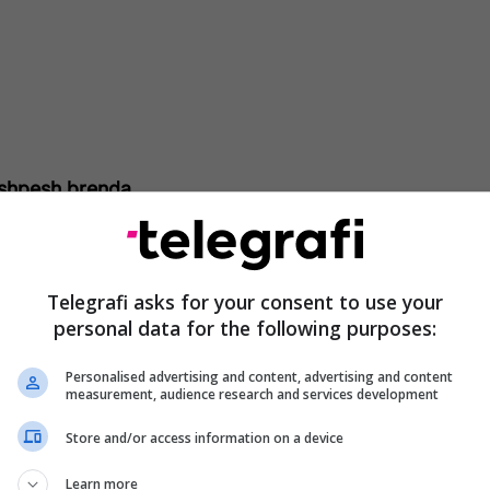
shpesh brenda
da ose kaloni pjesën më të madhe të ditës brenda,
timet e ekspozimit ndaj dritës për forcimin e
Telegrafi asks for your consent to use your
imi i përditshëm ndaj rrezeve të diellit është i
personal data for the following purposes:
rodhimin e vitaminës D, e cila është thelbësore
sistemit imunitar.
Personalised advertising and content, advertising and content
measurement, audience research and services development
spozimi i përditshëm ndaj dritës ndihmon në
Store and/or access information on a device
it cirkadian të trupit tuaj, orës suaj të brendshme
ullon ciklin tuaj gjumë-zgjim. Kjo mbështet
Learn more