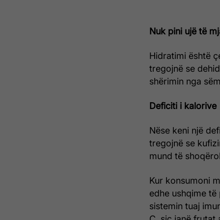
Nuk pini ujë të m
Hidratimi është ç
tregojnë se dehid
shërimin nga sëm
Deficiti i kalorive
Nëse keni një def
tregojnë se kufizi
mund të shoqëroh
Kur konsumoni më
edhe ushqime të
sistemin tuaj imu
C, siç janë fruta