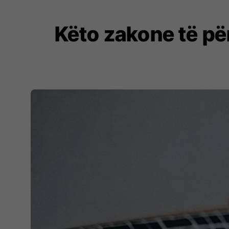
Këto zakone të pë