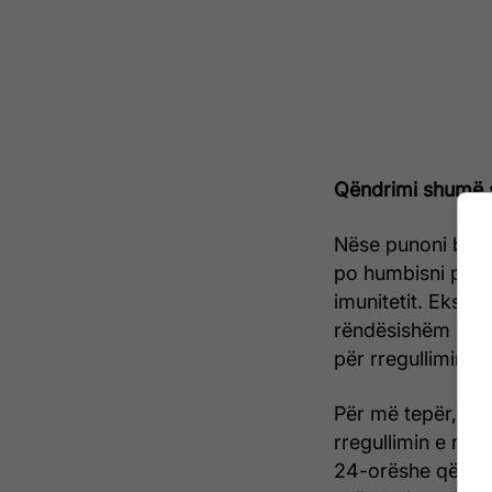
Qëndrimi shumë 
Nëse punoni bren
po humbisni përfi
imunitetit. Ekspoz
rëndësishëm për p
për rregullimin e 
Për më tepër, ek
rregullimin e ritm
24-orëshe që rreg