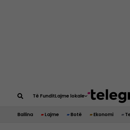
Të Fundit
Lajme lokale
Ballina
Lajme
Botë
Ekonomi
T