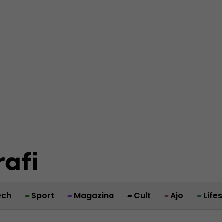
ech
Sport
Magazina
Cult
Ajo
Life