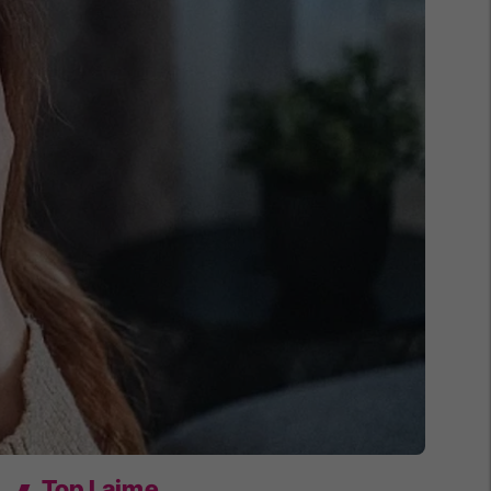
Top Lajme