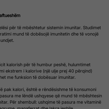
jaftueshëm
elësi për të mbështetur sistemin imunitar. Studimet
ratimi mund të dobësojë imunitetin dhe të vonojë
undjet.
icit kalorish për të humbur peshë, hulumtimet
mi ekstrem i kalorive (një ulje prej 40 përqind)
et me funksion të dobësuar imunitar.
 pak kalori, është e rëndësishme të konsumoni
 pasura me lëndë ushqyese që mund të mbështesin
nitar. Për shembull: ushqime të pasura me vitaminë
t agrume, manaferrat dhe lakra jeshile.