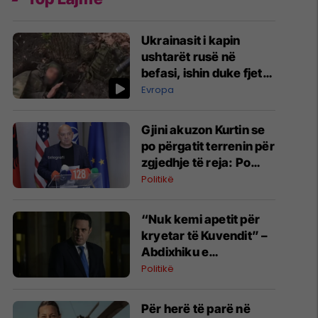
Ukrainasit i kapin
ushtarët rusë në
befasi, ishin duke fjetur
në strehimoret e
Evropa
kamufluara
Gjini akuzon Kurtin se
po përgatit terrenin për
zgjedhje të reja: Po
manipulon opinionin
Politikë
publik
“Nuk kemi apetit për
kryetar të Kuvendit” –
Abdixhiku e
konsideron si figurë
Politikë
ceremoniale
Për herë të parë në