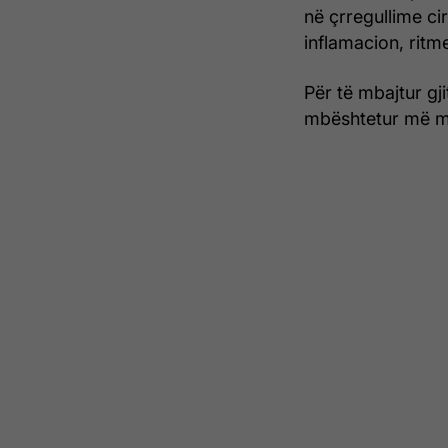
në çrregullime cir
inflamacion, ritm
Për të mbajtur gj
mbështetur më mi