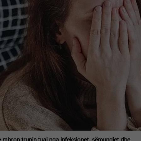
e mbron trupin tuaj nga infeksionet, sëmundjet dhe