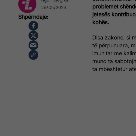
Nga
Telegrafi
problemet shëndet
29/05/2026
jetesës kontribuo
kohës.
Disa zakone, si 
të përpunuara, m
imunitar me kali
mund ta sabotojn
ta mbështetur atë