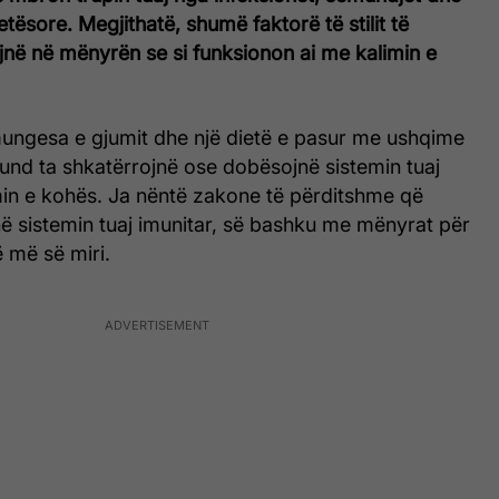
ësore. Megjithatë, shumë faktorë të stilit të
jnë në mënyrën se si funksionon ai me kalimin e
mungesa e gjumit dhe një dietë e pasur me ushqime
und ta shkatërrojnë ose dobësojnë sistemin tuaj
min e kohës. Ja nëntë zakone të përditshme që
ë sistemin tuaj imunitar, së bashku me mënyrat për
 më së miri.