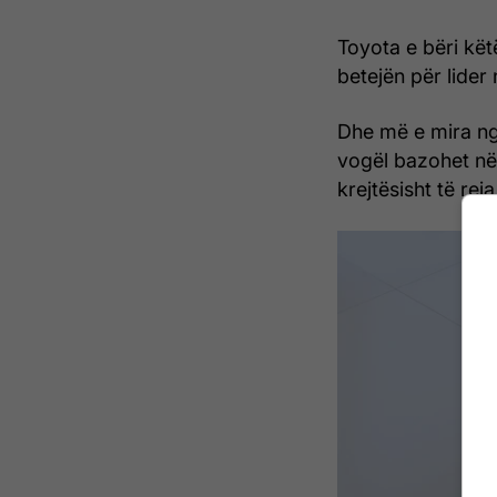
Toyota e bëri kë
betejën për lider 
Dhe më e mira nga
vogël bazohet në
krejtësisht të re