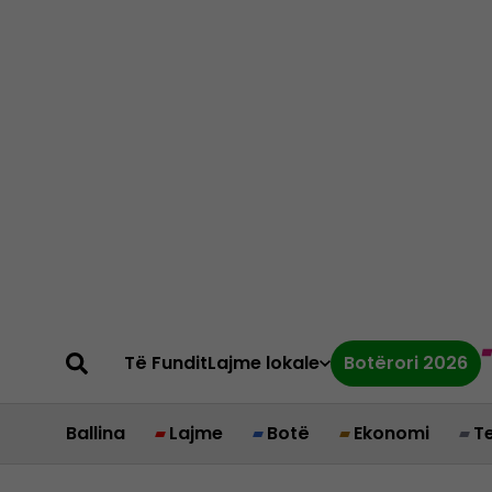
Të Fundit
Lajme lokale
Botërori 2026
Ballina
Lajme
Botë
Ekonomi
T