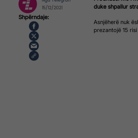
Nga
Telegrafi
duke shpallur stra
15/12/2021
Asnjëherë nuk ësh
prezantojë 15 risi