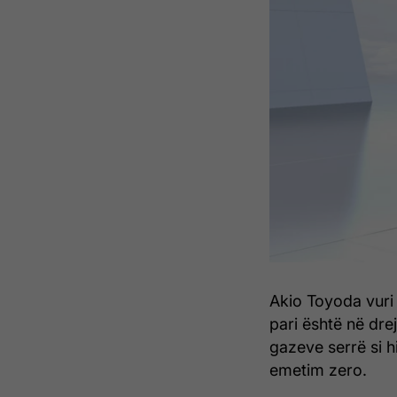
Akio Toyoda vuri 
pari është në dre
gazeve serrë si h
emetim zero.