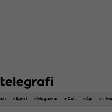
ech
Sport
Magazina
Cult
Ajo
Life