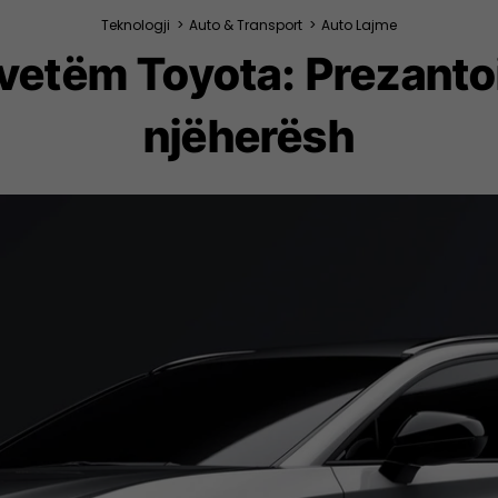
Teknologji
>
Auto & Transport
>
Auto Lajme
vetëm Toyota: Prezantoi
njëherësh