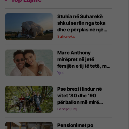
Stuhia në Suharekë
shkul serën nga toka
dhe e përplas në një
shtëpi
Suhareka
Marc Anthony
mirëpret në jetë
fëmijën e tij të tetë, me
gruan 31 vjet më të re
Yjet
Pse brezi i lindur në
vitet ’80 dhe ’90
përballon më mirë
sfidat e jetës? 9 arsye
Fëmija juaj
që shpjegojnë gjithçka
Pensionimet po