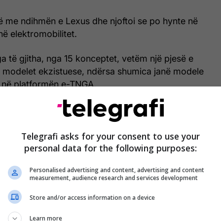
të me ndihmën e Lexus dhe njoftoi se po hynte në
në elektromobilitet.
 të gjitha, nga 15 konceptet, vetëm një pjesë e
 modelet ekzistuese, ndërsa shumica janë modele
ja në platformën e-TNGA.
Telegrafi asks for your consent to use your
personal data for the following purposes:
Personalised advertising and content, advertising and content
measurement, audience research and services development
Store and/or access information on a device
Learn more