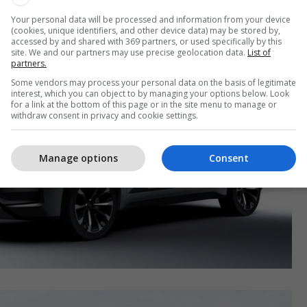
Your personal data will be processed and information from your device
(cookies, unique identifiers, and other device data) may be stored by,
accessed by and shared with 369 partners, or used specifically by this
site. We and our partners may use precise geolocation data.
List of
partners.
Some vendors may process your personal data on the basis of legitimate
interest, which you can object to by managing your options below. Look
for a link at the bottom of this page or in the site menu to manage or
withdraw consent in privacy and cookie settings.
Manage options
Consent