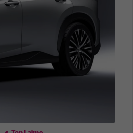
Top Lajme