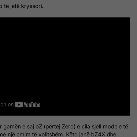
o të jetë kryesori.
r gamën e saj bZ (përtej Zero) e cila sjell modele të
me një çmim të volitshëm. Këto janë bZ4X dhe