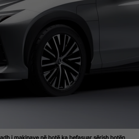
adh i makinave në botë ka befasuar sërish botën