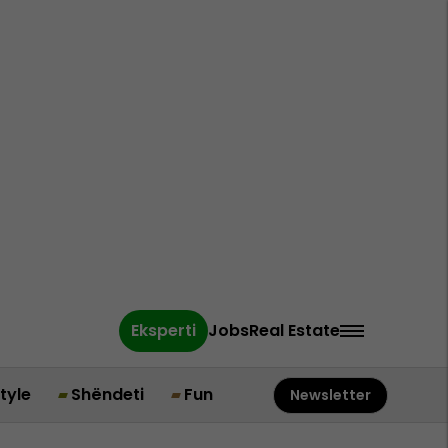
Eksperti
Jobs
Real Estate
style
Shëndeti
Fun
Newsletter