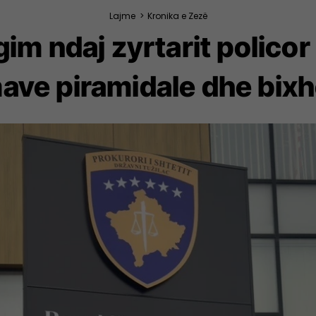
Lajme
>
Kronika e Zezë
im ndaj zyrtarit policor
ave piramidale dhe bixh