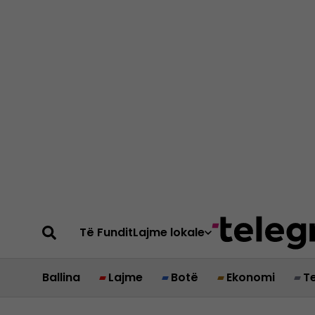
Të Fundit
Lajme lokale
Ballina
Lajme
Botë
Ekonomi
T