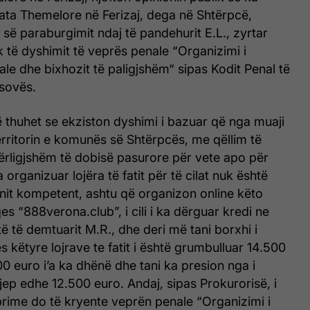
ata Themelore në Ferizaj, dega në Shtërpcë,
së paraburgimit ndaj të pandehurit E.L., zyrtar
k të dyshimit të veprës penale “Organizimi i
e dhe bixhozit të paligjshëm“ sipas Kodit Penal të
sovës.
 thuhet se ekziston dyshimi i bazuar që nga muaji
rritorin e komunës së Shtërpcës, me qëllim të
dërligjshëm të dobisë pasurore për vete apo për
a organizuar lojëra të fatit për të cilat nuk është
nit kompetent, ashtu që organizon online këto
es “888verona.club”, i cili i ka dërguar kredi ne
të të demtuarit M.R., dhe deri më tani borxhi i
këtyre lojrave te fatit i është grumbulluar 14.500
0 euro i’a ka dhënë dhe tani ka presion nga i
 jep edhe 12.500 euro. Andaj, sipas Prokurorisë, i
prime do të kryente veprën penale “Organizimi i