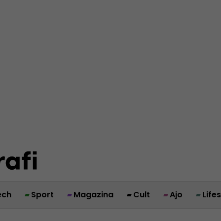
ech
Sport
Magazina
Cult
Ajo
Life