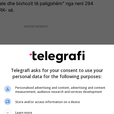
le dhe bixhozit të paligjshëm” nga neni 294
RK- së.
Telegrafi asks for your consent to use your
personal data for the following purposes:
Personalised advertising and content, advertising and content
measurement, audience research and services development
Store and/or access information on a device
t në njoftim: "I pandehuri që nga data 16 Prill 2026,
Learn more