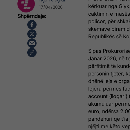
Nga
Telegrafi
kërkuar nga Gjyk
17/04/2026
caktimin e masës 
policor, për shka
skemave piramidal
Republikës së Ko
Sipas Prokurorisë
Janar 2026, në te
përfitimit të kun
personin tjetër, k
dhënë leja e orga
lojëra përmes faq
account (llogari) 
akumuluar përmes 
euro, ndërsa 2.00
pandehuri që t’ia
njëjti me këto ve