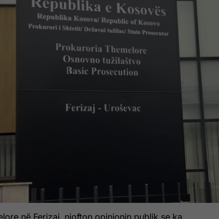
ore në Ferizaj, njofton opinionin publik se ka