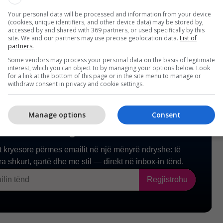
urorit të Shtetit gjendet nën masën e ndalimit 48-
Your personal data will be processed and information from your device
penale të lartëcekur". /Telegrafi/
(cookies, unique identifiers, and other device data) may be stored by,
accessed by and shared with 369 partners, or used specifically by this
site. We and our partners may use precise geolocation data.
List of
partners.
Some vendors may process your personal data on the basis of legitimate
interest, which you can object to by managing your options below. Look
for a link at the bottom of this page or in the site menu to manage or
withdraw consent in privacy and cookie settings.
Manage options
Consent