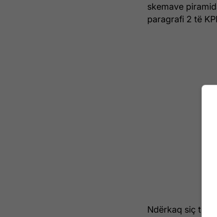
skemave piramida
paragrafi 2 të KP
Ndërkaq siç thuhe