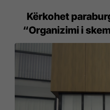
Kërkohet paraburg
“Organizimi i skem