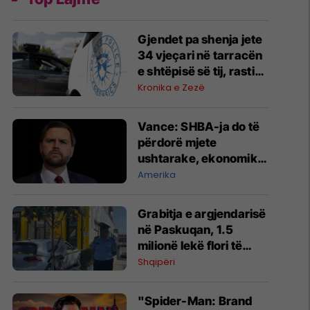
Gjendet pa shenja jete
34 vjeçari në tarracën
e shtëpisë së tij, rasti
po hetohet
Kronika e Zezë
Vance: SHBA-ja do të
përdorë mjete
ushtarake, ekonomike
dhe diplomatike për t'i
Amerika
dhënë fund luftës në
Iran
Grabitja e argjendarisë
në Paskuqan, 1.5
milionë lekë flori të
vjedhura - një nga
Shqipëri
autorët dyshohet se
ishte paraqitur më parë
"Spider-Man: Brand
si klient