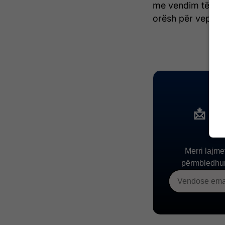
me vendim të Prok
orësh për veprën 