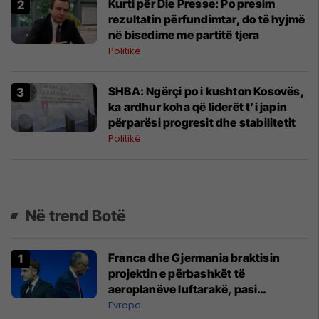
Kurti për Die Presse: Po presim
rezultatin përfundimtar, do të hyjmë
në bisedime me partitë tjera
Politikë
SHBA: Ngërçi po i kushton Kosovës,
ka ardhur koha që liderët t’i japin
përparësi progresit dhe stabilitetit
Politikë
Në trend Botë
Franca dhe Gjermania braktisin
projektin e përbashkët të
aeroplanëve luftarakë, pasi
kompanitë nuk arrijnë marrëveshje
Evropa