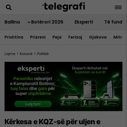
Ballina
Botërori 2026
Eksperti
Të fundit
Prishtina
Prizreni
Peja
Ferizaj
Gjakova
Mitrov
Lajme
>
Kosovë
>
Politikë
Kërkesa e KQZ-së për uljen e