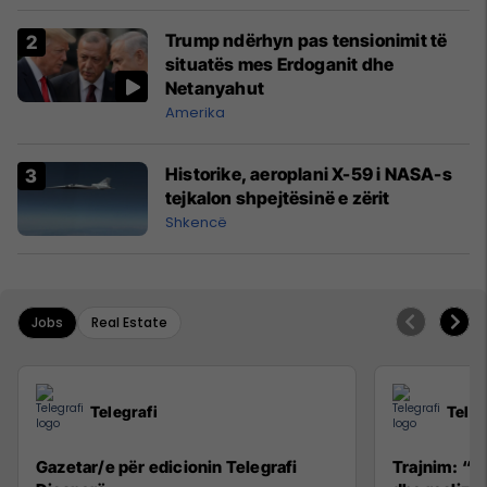
Trump ndërhyn pas tensionimit të
situatës mes Erdoganit dhe
Netanyahut
Amerika
Historike, aeroplani X-59 i NASA-s
tejkalon shpejtësinë e zërit
Shkencë
Jobs
Real Estate
Telegrafi
Teleg
Gazetar/e për edicionin Telegrafi
Trajnim: “R