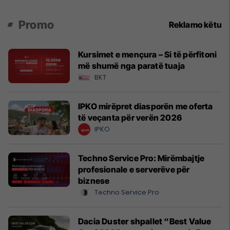
Promo
Reklamo këtu
Kursimet e mençura – Si të përfitoni
më shumë nga paratë tuaja
BKT
IPKO mirëpret diasporën me oferta
të veçanta për verën 2026
IPKO
Techno Service Pro: Mirëmbajtje
profesionale e serverëve për
biznese
Techno Service Pro
Dacia Duster shpallet “Best Value