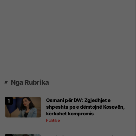
Nga Rubrika
Osmani për DW: Zgjedhjet e
shpeshta po e dëmtojnë Kosovën,
kërkohet kompromis
Politikë