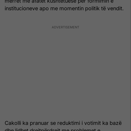
merret me afatet kushtetuese për formimin e
institucioneve apo me momentin politik të vendit.
Cakolli ka pranuar se reduktimi i votimit ka bazë
dhe lidhet drejtpërdrejt me problemet e