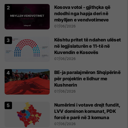
Kosova votoi - gjithçka që
ndodhi nga hapja deri në
mbylljen e vendvotimeve
07/06/2026
Kështu pritet të ndahen ulëset
në legjislaturën e 11-të në
Kuvendin e Kosovës
07/06/2026
BE-ja paralajmëron Shqipërinë
për projektin e lidhur me
Kushnerin
07/06/2026
Numërimi i votave drejt fundit,
LVV dominon komunat, PDK
forcë e parë në 3 komuna
07/06/2026