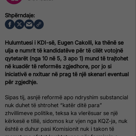
Hulumtuesi i KDI-së, Eugen Cakolli, ka thënë se
ulja e numrit të kandidatëve për të cilët votojnë
qytetarët (nga 10 në 5, 3 apo 1) mund të trajtohet
në kuadër të reformës zgjedhore, por jo si
iniciativë e nxituar në prag të një skenari eventual
për zgjedhje.
Sipas tij, asnjë reformë apo ndryshim substancial
nuk duhet të shtrohet “katër ditë para”
zhvillimeve politike, teksa ka vlerësuar se një
kërkesë e tillë, sidomos kur vjen nga KQZ-ja, nuk
është e duhur pasi Komisionit nuk i takon të