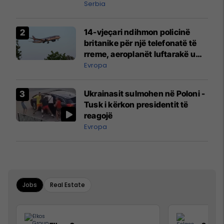
Serbia
14-vjeçari ndihmon policinë
britanike për një telefonatë të
rreme, aeroplanët luftarakë u
ngritën në ajër për të
Evropa
interceptuar fluturaken e Qatar
Airways që po shkonte drejt
Ukrainasit sulmohen në Poloni -
Mançesterit
Tusk i kërkon presidentit të
reagojë
Evropa
Jobs
Real Estate