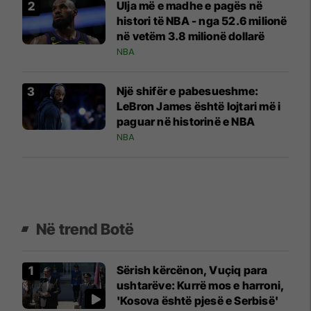
Ulja më e madhe e pagës në
histori të NBA - nga 52.6 milionë
në vetëm 3.8 milionë dollarë
NBA
Një shifër e pabesueshme:
LeBron James është lojtari më i
paguar në historinë e NBA
NBA
Në trend Botë
Sërish kërcënon, Vuçiq para
ushtarëve: Kurrë mos e harroni,
'Kosova është pjesë e Serbisë'