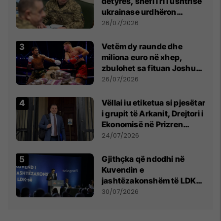
detyrës, shefi i ri i ushtrisë
ukrainase urdhëron
kontroll të madh
26/07/2026
Vetëm dy raunde dhe
miliona euro në xhep,
zbulohet sa fituan Joshua
e Prenga
26/07/2026
Vëllai iu etiketua si pjesëtar
i grupit të Arkanit, Drejtori i
Ekonomisë në Prizren
mohon pretendimet
24/07/2026
Gjithçka që ndodhi në
Kuvendin e
jashtëzakonshëm të LDK-
së
30/07/2026