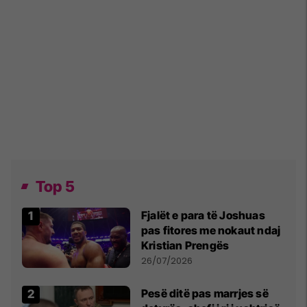
Top 5
Fjalët e para të Joshuas
pas fitores me nokaut ndaj
Kristian Prengës
26/07/2026
Pesë ditë pas marrjes së