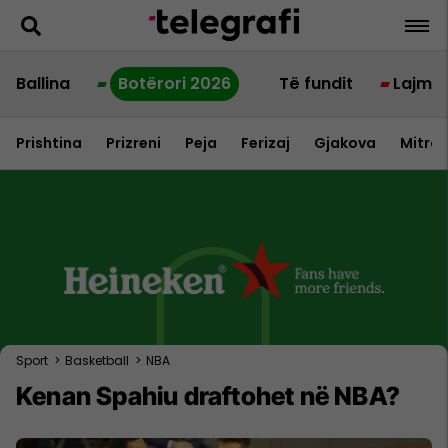
Ballina
Botërori 2026
Të fundit
Lajme
Prishtina
Prizreni
Peja
Ferizaj
Gjakova
Mitrov
Sport
>
Basketball
>
NBA
Kenan Spahiu draftohet në NBA?