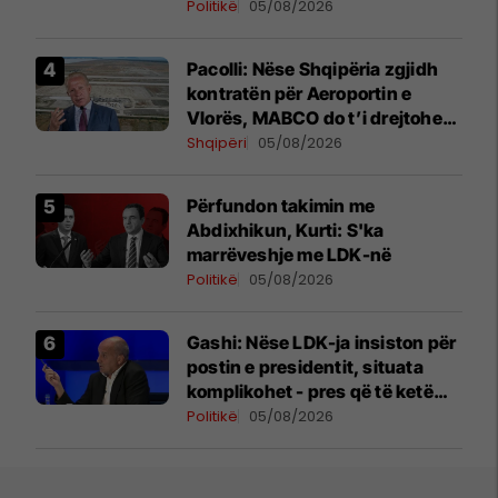
Politikë
05/08/2026
Pacolli: Nëse Shqipëria zgjidh
kontratën për Aeroportin e
Vlorës, MABCO do t’i drejtohet
arbitrazhit ndërkombëtar
Shqipëri
05/08/2026
Përfundon takimin me
Abdixhikun, Kurti: S'ka
marrëveshje me LDK-në
Politikë
05/08/2026
Gashi: Nëse LDK-ja insiston për
postin e presidentit, situata
komplikohet - pres që të ketë
lëshim
Politikë
05/08/2026