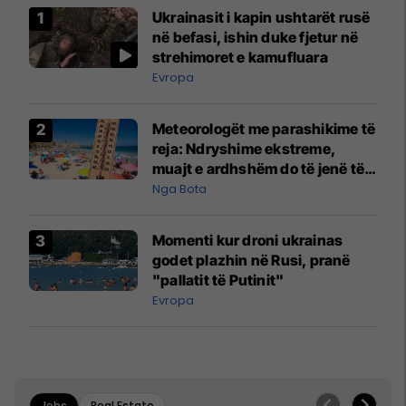
Ukrainasit i kapin ushtarët rusë
në befasi, ishin duke fjetur në
strehimoret e kamufluara
Evropa
Meteorologët me parashikime të
reja: Ndryshime ekstreme,
muajt e ardhshëm do të jenë të
pazakontë
Nga Bota
Momenti kur droni ukrainas
godet plazhin në Rusi, pranë
"pallatit të Putinit"
Evropa
Jobs
Real Estate