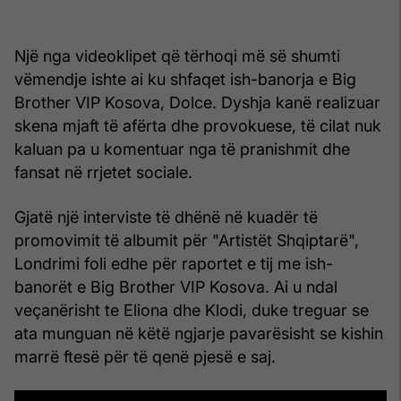
Një nga videoklipet që tërhoqi më së shumti
vëmendje ishte ai ku shfaqet ish-banorja e Big
Brother VIP Kosova, Dolce. Dyshja kanë realizuar
skena mjaft të afërta dhe provokuese, të cilat nuk
kaluan pa u komentuar nga të pranishmit dhe
fansat në rrjetet sociale.
Gjatë një interviste të dhënë në kuadër të
promovimit të albumit për "Artistët Shqiptarë",
Londrimi foli edhe për raportet e tij me ish-
banorët e Big Brother VIP Kosova. Ai u ndal
veçanërisht te Eliona dhe Klodi, duke treguar se
ata munguan në këtë ngjarje pavarësisht se kishin
marrë ftesë për të qenë pjesë e saj.