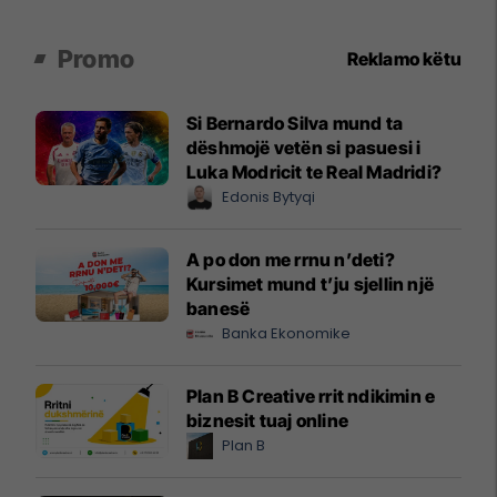
Promo
Reklamo këtu
Si Bernardo Silva mund ta
dëshmojë vetën si pasuesi i
Luka Modricit te Real Madridi?
Edonis Bytyqi
A po don me rrnu n’deti?
Kursimet mund t’ju sjellin një
banesë
Banka Ekonomike
Plan B Creative rrit ndikimin e
biznesit tuaj online
Plan B