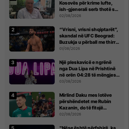
Kosovës për krime lufte,
ish-gjenerali serb thotë se
dikush e tradhtoi në
02/08/2026
Beograd
“Vrisni, vrisni shqiptarët”,
skandal në UFC Beograd:
Buzukja u përball me thirrje
anti-shqiptare nga
01/08/2026
tribunat
Një pleskavicë e ngrënë
nga Dua Lipa në Prishtinë
në orën 04:28 të mëngjesit
- dhe bota digjitale serbe
03/08/2026
shpall gjendjen e luftës
Mirlind Daku mes lotëve
përshëndetet me Rubin
Kazanin, do të fitojë
miliona te Spartak Moska
02/08/2026
"Nëse është përfshirë, ka