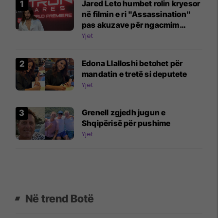
Jared Leto humbet rolin kryesor
në filmin e ri "Assassination"
pas akuzave për ngacmim
seksual
Yjet
Edona Llalloshi betohet për
mandatin e tretë si deputete
Yjet
Grenell zgjedh jugun e
Shqipërisë për pushime
Yjet
Në trend Botë