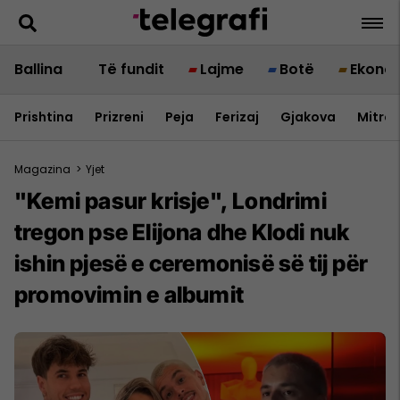
Ballina
Të fundit
Lajme
Botë
Ekono
Prishtina
Prizreni
Peja
Ferizaj
Gjakova
Mitrov
Magazina
>
Yjet
"Kemi pasur krisje", Londrimi
tregon pse Elijona dhe Klodi nuk
ishin pjesë e ceremonisë së tij për
promovimin e albumit