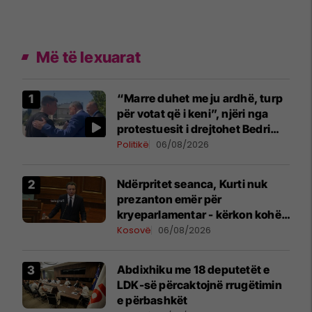
Më të lexuarat
“Marre duhet me ju ardhë, turp
për votat që i keni”, njëri nga
protestuesit i drejtohet Bedri
Hamzës
Politikë
06/08/2026
Ndërpritet seanca, Kurti nuk
prezanton emër për
kryeparlamentar - kërkon kohë
shtesë për marrëveshje politike
Kosovë
06/08/2026
Abdixhiku me 18 deputetët e
LDK-së përcaktojnë rrugëtimin
e përbashkët