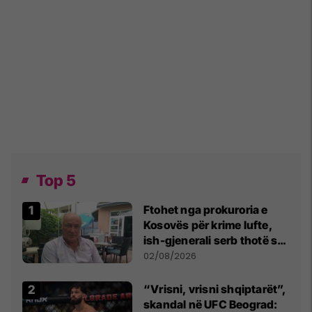
Top 5
Ftohet nga prokuroria e
Kosovës për krime lufte,
ish-gjenerali serb thotë se
dikush e tradhtoi në
02/08/2026
Beograd
“Vrisni, vrisni shqiptarët”,
skandal në UFC Beograd: