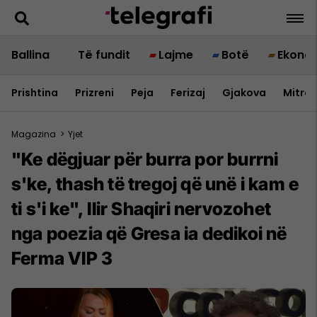
Ballina
Të fundit
Lajme
Botë
Ekono
Prishtina
Prizreni
Peja
Ferizaj
Gjakova
Mitrov
Magazina
>
Yjet
"Ke dëgjuar për burra por burrni
s'ke, thash të tregoj që unë i kam e
ti s'i ke", Ilir Shaqiri nervozohet
nga poezia që Gresa ia dedikoi në
Ferma VIP 3