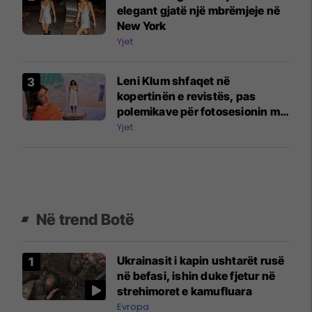
elegant gjatë një mbrëmjeje në
New York
Yjet
Leni Klum shfaqet në
kopertinën e revistës, pas
polemikave për fotosesionin me
nënën Heidi Klum
Yjet
Në trend Botë
Ukrainasit i kapin ushtarët rusë
në befasi, ishin duke fjetur në
strehimoret e kamufluara
Evropa