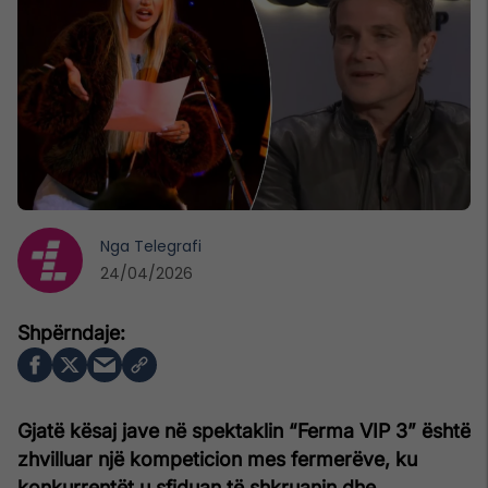
Nga
Telegrafi
24/04/2026
Gjatë kësaj jave në spektaklin “Ferma VIP 3” është
zhvilluar një kompeticion mes fermerëve, ku
konkurrentët u sfiduan të shkruanin dhe