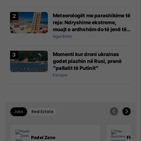
Meteorologët me parashikime të
reja: Ndryshime ekstreme,
muajt e ardhshëm do të jenë të
pazakontë
Nga Bota
Momenti kur droni ukrainas
godet plazhin në Rusi, pranë
"pallatit të Putinit"
Evropa
Jobs
Real Estate
Padel Zone
Flex B