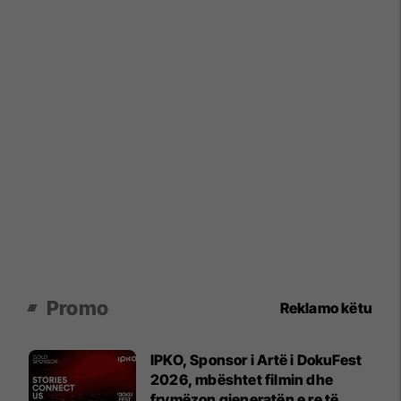
Promo
Reklamo këtu
IPKO, Sponsor i Artë i DokuFest
2026, mbështet filmin dhe
frymëzon gjeneratën e re të