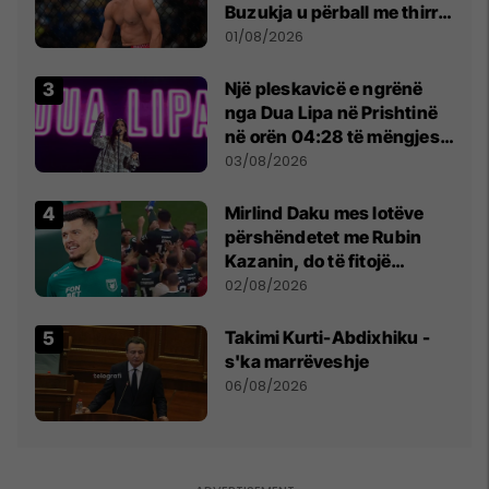
Buzukja u përball me thirrje
anti-shqiptare nga
01/08/2026
tribunat
Një pleskavicë e ngrënë
nga Dua Lipa në Prishtinë
në orën 04:28 të mëngjesit
- dhe bota digjitale serbe
03/08/2026
shpall gjendjen e luftës
Mirlind Daku mes lotëve
përshëndetet me Rubin
Kazanin, do të fitojë
miliona te Spartak Moska
02/08/2026
Takimi Kurti-Abdixhiku -
s'ka marrëveshje
06/08/2026