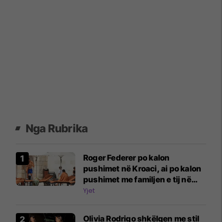
Nga Rubrika
Roger Federer po kalon
pushimet në Kroaci, ai po kalon
pushimet me familjen e tij në
Mali Lošinj
Yjet
Olivia Rodrigo shkëlqen me stil