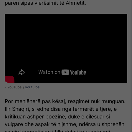
parën sipas vlerësimit të Ahmetit.
- YouTube
youtu.be
Por menjëherë pas kësaj, reagimet nuk munguan.
Ilir Shaqiri, si edhe disa nga fermerët e tjerë, e
kritikuan ashpër poezinë, duke e cilësuar si
vulgare dhe aspak të hijshme, ndërsa u shprehën
se një kompeticion i tillë duhej të ruante më