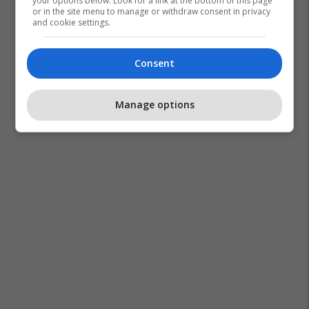
your options below. Look for a link at the bottom of this page
or in the site menu to manage or withdraw consent in privacy
and cookie settings.
Mimoza Ahmeti
Ilir Shaqiri - Balerin
Ferma Vip
Consent
Gresa Sekiraqa
Manage options