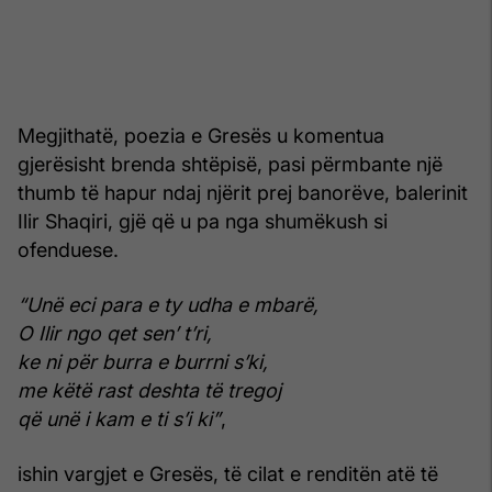
Megjithatë, poezia e Gresës u komentua
gjerësisht brenda shtëpisë, pasi përmbante një
thumb të hapur ndaj njërit prej banorëve, balerinit
Ilir Shaqiri, gjë që u pa nga shumëkush si
ofenduese.
“Unë eci para e ty udha e mbarë,
O Ilir ngo qet sen’ t’ri,
ke ni për burra e burrni s’ki,
me këtë rast deshta të tregoj
që unë i kam e ti s’i ki”
,
ishin vargjet e Gresës, të cilat e renditën atë të