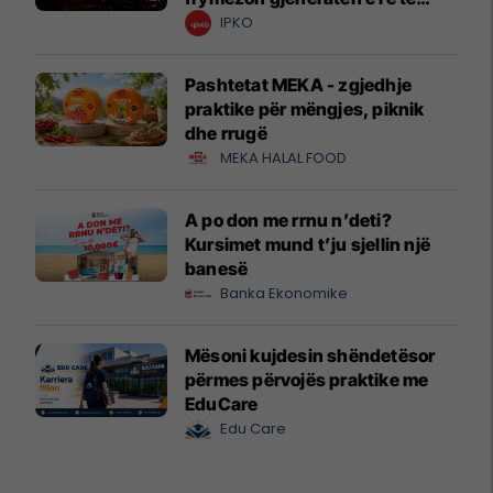
krijuesve
IPKO
Pashtetat MEKA - zgjedhje
praktike për mëngjes, piknik
dhe rrugë
MEKA HALAL FOOD
A po don me rrnu n’deti?
Kursimet mund t’ju sjellin një
banesë
Banka Ekonomike
Mësoni kujdesin shëndetësor
përmes përvojës praktike me
EduCare
Edu Care