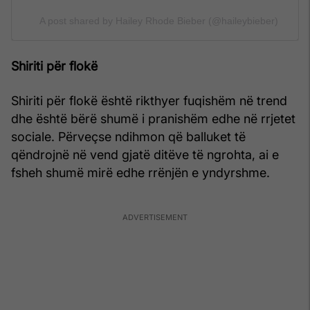
A post shared by Hailey Rhode Bieber (@haileybieber)
Shiriti për flokë
Shiriti për flokë është rikthyer fuqishëm në trend
dhe është bërë shumë i pranishëm edhe në rrjetet
sociale. Përveçse ndihmon që balluket të
qëndrojnë në vend gjatë ditëve të ngrohta, ai e
fsheh shumë mirë edhe rrënjën e yndyrshme.