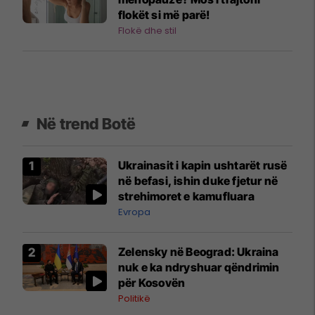
flokët si më parë!
Flokë dhe stil
Në trend Botë
Ukrainasit i kapin ushtarët rusë
në befasi, ishin duke fjetur në
strehimoret e kamufluara
Evropa
Zelensky në Beograd: Ukraina
nuk e ka ndryshuar qëndrimin
për Kosovën
Politikë