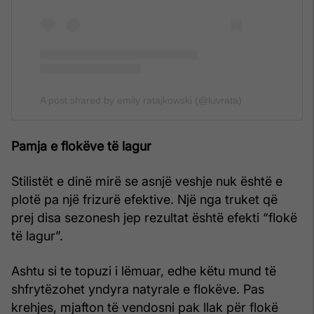
A post shared by emily ratajkowski (@luvrata)
Pamja e flokëve të lagur
Stilistët e dinë mirë se asnjë veshje nuk është e
plotë pa një frizurë efektive. Një nga truket që
prej disa sezonesh jep rezultat është efekti “flokë
të lagur”.
Ashtu si te topuzi i lëmuar, edhe këtu mund të
shfrytëzohet yndyra natyrale e flokëve. Pas
krehjes, mjafton të vendosni pak llak për flokë