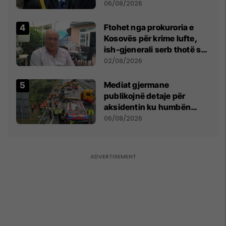
bëjnë shkelje të rëndë
06/08/2026
kushtetuese
Ftohet nga prokuroria e
Kosovës për krime lufte,
ish-gjenerali serb thotë se
dikush e tradhtoi në
02/08/2026
Beograd
Mediat gjermane
publikojnë detaje për
aksidentin ku humbën
jetën tre mërgimtarë nga
06/08/2026
Komogllava e Ferizajt