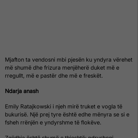
Mjafton ta vendosni mbi pjesën ku yndyra vërehet
më shumë dhe frizura menjëherë duket më e
rregullt, më e pastër dhe më e freskët.
Ndarja anash
Emily Ratajkowski i njeh mirë truket e vogla të
bukurisë. Një prej tyre është edhe mënyra se si e
fsheh rrënjën e yndyrshme të flokëve.
Zgjidhja është shumë e thjeshtë: ndryshoni