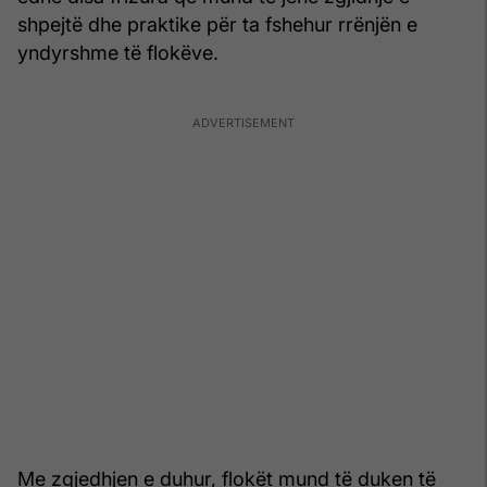
shpejtë dhe praktike për ta fshehur rrënjën e
yndyrshme të flokëve.
Me zgjedhjen e duhur, flokët mund të duken të