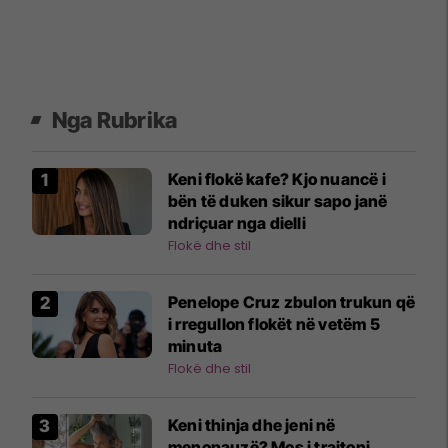
Nga Rubrika
Keni flokë kafe? Kjo nuancë i
bën të duken sikur sapo janë
ndriçuar nga dielli
Flokë dhe stil
Penelope Cruz zbulon trukun që
i rregullon flokët në vetëm 5
minuta
Flokë dhe stil
Keni thinja dhe jeni në
menopauzë? Mos i trajtoni