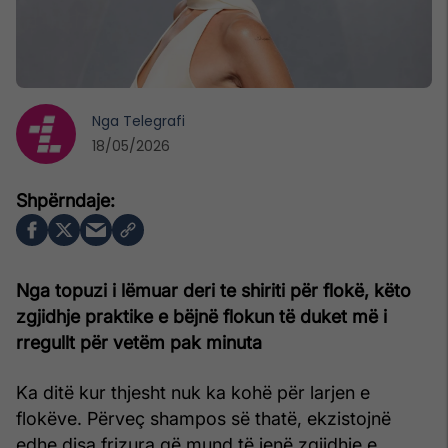
Nga
Telegrafi
18/05/2026
Nga topuzi i lëmuar deri te shiriti për flokë, këto
zgjidhje praktike e bëjnë flokun të duket më i
rregullt për vetëm pak minuta
Ka ditë kur thjesht nuk ka kohë për larjen e
flokëve. Përveç shampos së thatë, ekzistojnë
edhe disa frizura që mund të jenë zgjidhje e