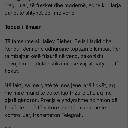
rregulluar, të freskët dhe modernë, edhe kur larja
duhet të shtyhet për më vonë.
Topuzi i lëmuar
Të famshme si Hailey Bieber, Bella Hadid dhe
Kendall Jenner e adhurojnë topuzin e lëmuar. Për
ta mbajtur këtë frizurë në vend, zakonisht
nevojiten produkte stilizimi ose vajrat natyrale të
flokut.
Në fakt, sa më gjatë të mos jenë larë flokët, aq
më mirë mund të duket kjo frizurë dhe aq më
gjatë qëndron. Rrënja e yndyrshme ndihmon që
flokët të rrinë të shtrirë dhe të duken më të
kontrolluar, transmeton Telegrafi.