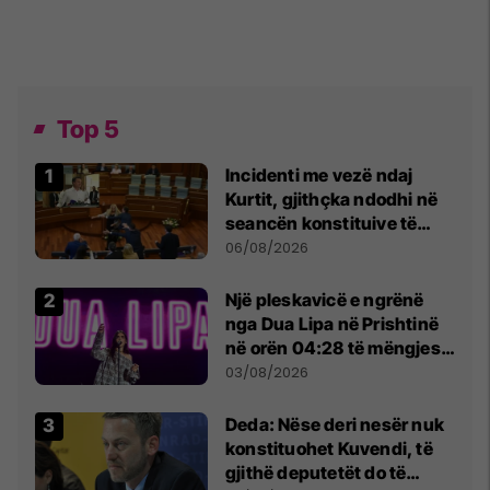
Top 5
Incidenti me vezë ndaj
Kurtit, gjithçka ndodhi në
seancën konstituive të
Kuvendit
06/08/2026
Një pleskavicë e ngrënë
nga Dua Lipa në Prishtinë
në orën 04:28 të mëngjesit
- dhe bota digjitale serbe
03/08/2026
shpall gjendjen e luftës
Deda: Nëse deri nesër nuk
konstituohet Kuvendi, të
gjithë deputetët do të