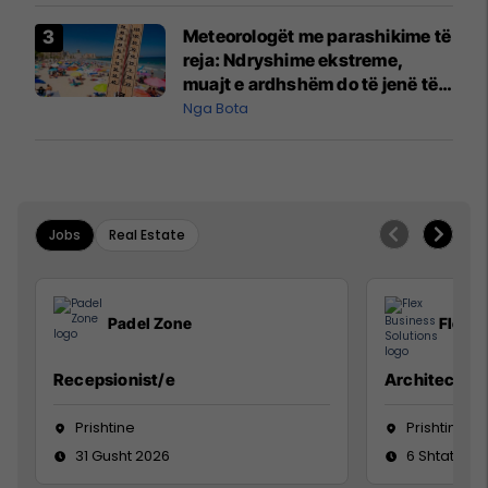
Meteorologët me parashikime të
reja: Ndryshime ekstreme,
muajt e ardhshëm do të jenë të
pazakontë
Nga Bota
Jobs
Real Estate
Padel Zone
Flex B
Recepsionist/e
Architect
Prishtine
Prishtinë
31 Gusht 2026
6 Shtator 2