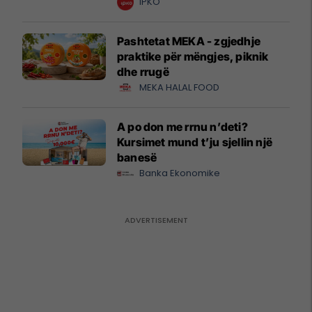
krijuesve
IPKO
Pashtetat MEKA - zgjedhje
praktike për mëngjes, piknik
dhe rrugë
MEKA HALAL FOOD
A po don me rrnu n’deti?
Kursimet mund t’ju sjellin një
banesë
Banka Ekonomike