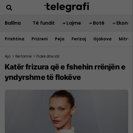
Ballina
Të fundit
Lajme
Botë
Ekono
Prishtina
Prizreni
Peja
Ferizaj
Gjakova
Mitrov
Ajo
>
Në formë
>
Flokë dhe stil
Katër frizura që e fshehin rrënjën e
yndyrshme të flokëve