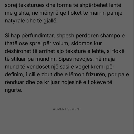
sprej teksturues dhe forma të shpërbëhet lehtë
me gishta, në mënyrë që flokët të marrin pamje
natyrale dhe të gjallë.
Si hap përfundimtar, shpesh përdoren shampo e
thatë ose sprej për volum, sidomos kur
dëshirohet të arrihet ajo teksturë e lehtë, si flokë
të stiluar pa mundim. Sipas nevojës, në maja
mund të vendoset një sasi e vogël kremi për
definim, i cili e zbut dhe e lëmon frizurën, por pa e
rënduar dhe pa krijuar ndjesinë e flokëve të
ngurtë.