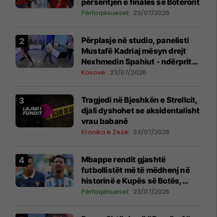
përsëritjen e finales së Botërorit
Përfaqësueset
23/07/2026
Përplasje në studio, panelisti
Mustafë Kadriaj mësyn drejt
Nexhmedin Spahiut - ndërpritet
transmetimi
Kosovë
23/07/2026
Tragjedi në Bjeshkën e Strellcit,
djali dyshohet se aksidentalisht
vrau babanë
Kronika e Zezë
23/07/2026
Mbappe rendit gjashtë
futbollistët më të mëdhenj në
historinë e Kupës së Botës,
Messi mbetet i dyti
Përfaqësueset
23/07/2026