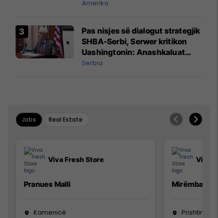
mbetet shumë prapa në
Amerika
prodhim
Pas nisjes së dialogut strategjik
SHBA-Serbi, Serwer kritikon
Uashingtonin: Anashkaluat
Banjskën, sulmin ndaj KFOR-it
Serbia
dhe rrëmbimin e Policëve të
Kosovës
Jobs
Real Estate
Viva Fresh Store
Viva F
Pranues Malli
Mirëmbajtës
Kamenicë
Prishtinë