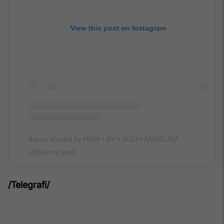
View this post on Instagram
A post shared by HAIR • BY • SUZI • ANGELINA
(@hair.by.suzi)
/Telegrafi/