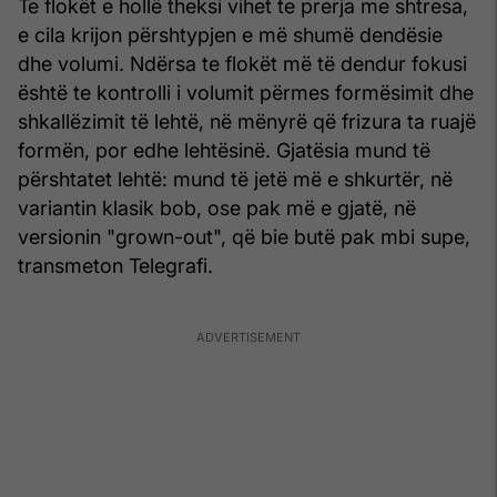
Te flokët e hollë theksi vihet te prerja me shtresa,
e cila krijon përshtypjen e më shumë dendësie
dhe volumi. Ndërsa te flokët më të dendur fokusi
është te kontrolli i volumit përmes formësimit dhe
shkallëzimit të lehtë, në mënyrë që frizura ta ruajë
formën, por edhe lehtësinë. Gjatësia mund të
përshtatet lehtë: mund të jetë më e shkurtër, në
variantin klasik bob, ose pak më e gjatë, në
versionin "grown-out", që bie butë pak mbi supe,
transmeton Telegrafi.