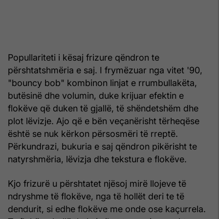
Popullariteti i kësaj frizure qëndron te
përshtatshmëria e saj. I frymëzuar nga vitet '90,
"bouncy bob" kombinon linjat e rrumbullakëta,
butësinë dhe volumin, duke krijuar efektin e
flokëve që duken të gjallë, të shëndetshëm dhe
plot lëvizje. Ajo që e bën veçanërisht tërheqëse
është se nuk kërkon përsosmëri të rreptë.
Përkundrazi, bukuria e saj qëndron pikërisht te
natyrshmëria, lëvizja dhe tekstura e flokëve.
Kjo frizurë u përshtatet njësoj mirë llojeve të
ndryshme të flokëve, nga të hollët deri te të
dendurit, si edhe flokëve me onde ose kaçurrela.