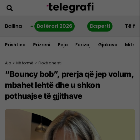
Ballina
Botërori 2026
Eksperti
Të fu
Prishtina
Prizreni
Peja
Ferizaj
Gjakova
Mitrov
Ajo
>
Në formë
>
Flokë dhe stil
“Bouncy bob”, prerja që jep volum,
mbahet lehtë dhe u shkon
pothuajse të gjithave