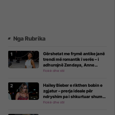
Nga Rubrika
Gërshetat me frymë antike janë
trendi më romantik i verës – i
adhurojnë Zendaya, Anne
Hathaway dhe J.Lo
Flokë dhe stil
Hailey Bieber e rikthen bobin e
zgjatur – prerja ideale për
ndryshim pa i shkurtuar shumë
flokët
Flokë dhe stil