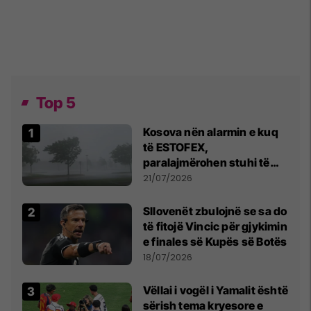
Top 5
Kosova nën alarmin e kuq
të ESTOFEX,
paralajmërohen stuhi të
fuqishme me breshër dhe
21/07/2026
erëra të forta
Sllovenët zbulojnë se sa do
të fitojë Vincic për gjykimin
e finales së Kupës së Botës
18/07/2026
Vëllai i vogël i Yamalit është
sërish tema kryesore e