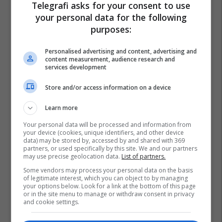
Telegrafi asks for your consent to use
your personal data for the following
purposes:
Personalised advertising and content, advertising and
content measurement, audience research and
services development
Store and/or access information on a device
Learn more
Promo
Your personal data will be processed and information from
Reklamo këtu
your device (cookies, unique identifiers, and other device
data) may be stored by, accessed by and shared with 369
partners, or used specifically by this site. We and our partners
Baks Bay, projekti me i madh
may use precise geolocation data.
List of partners.
turistik në Shqipëri prezantohet
Some vendors may process your personal data on the basis
ne Expo Real Kosova: Vizitoni
of legitimate interest, which you can object to by managing
your options below. Look for a link at the bottom of this page
shtandin dhe zbuloni
Baks Bay
or in the site menu to manage or withdraw consent in privacy
mundësitë e investimit
and cookie settings.
Ananas Impex sjell në treg