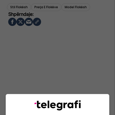
Stil Flokësh
Prerja E Flokëve
Model Flokësh