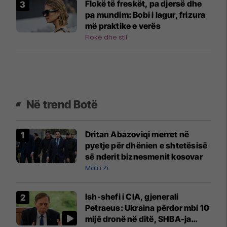
Flokë të freskët, pa djersë dhe
pa mundim: Bobi i lagur, frizura
më praktike e verës
Flokë dhe stil
Në trend Botë
Dritan Abazoviqi merret në
pyetje për dhënien e shtetësisë
së nderit biznesmenit kosovar
Mali i Zi
Ish-shefi i CIA, gjenerali
Petraeus: Ukraina përdor mbi 10
mijë dronë në ditë, SHBA-ja