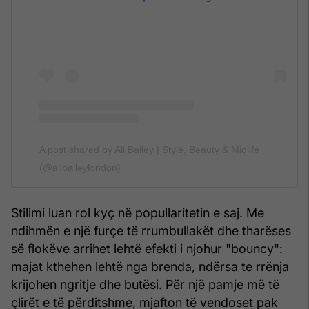
A post shared by Ali Bailey | Style, Beauty & Midlife
(@alibaileylondon)
Stilimi luan rol kyç në popullaritetin e saj. Me
ndihmën e një furçe të rrumbullakët dhe tharëses
së flokëve arrihet lehtë efekti i njohur "bouncy":
majat kthehen lehtë nga brenda, ndërsa te rrënja
krijohen ngritje dhe butësi. Për një pamje më të
çlirët e të përditshme, mjafton të vendoset pak