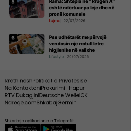
Rama: Shtëpia në "Rrugën A"
është ndërtuar pa leje dhe në
pronë komunale
Lajme
22/07/2026
Pse udhëtarët me përvojë
vendosin një rrotull letre
higjienike në valixhe
Lifestyle
20/07/2026
Rreth nesh
Politikat e Privatësisë
Na Kontaktoni
Prokurimi i Hapur
RTV Dukagjini
Deutsche Welle
ICK
Ndreqe.com
Shkabaj
Germin
Shkarkoje aplikacionin e Telegrafit