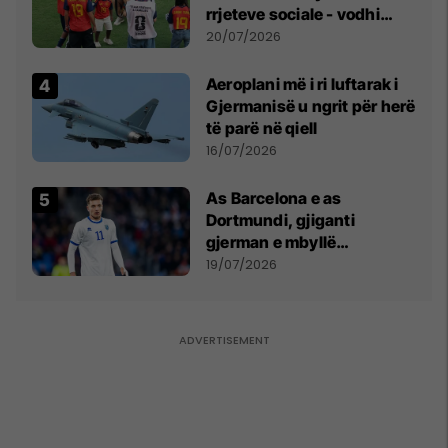
rrjeteve sociale - vodhi
vëmendjen pas finales së
20/07/2026
Kupës së Botës
Aeroplani më i ri luftarak i
Gjermanisë u ngrit për herë
të parë në qiell
16/07/2026
As Barcelona e as
Dortmundi, gjiganti
gjerman e mbyllë
marrëveshjen për Fisnik
19/07/2026
Asllanin