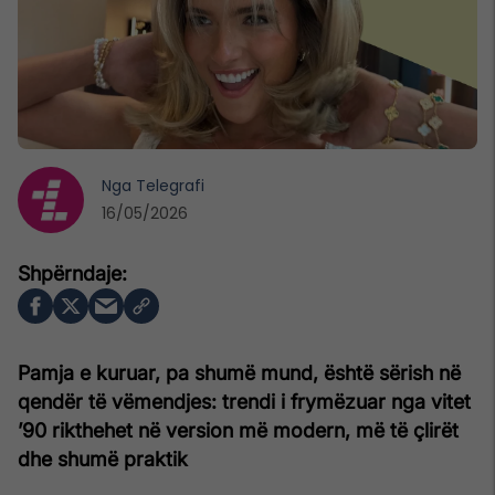
Nga
Telegrafi
16/05/2026
Pamja e kuruar, pa shumë mund, është sërish në
qendër të vëmendjes: trendi i frymëzuar nga vitet
’90 rikthehet në version më modern, më të çlirët
dhe shumë praktik