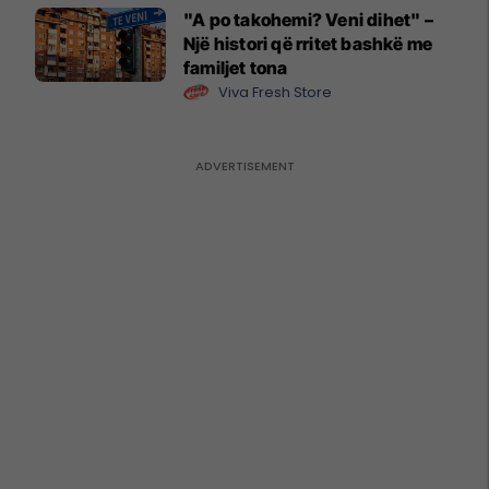
"A po takohemi? Veni dihet" –
Një histori që rritet bashkë me
familjet tona
Viva Fresh Store