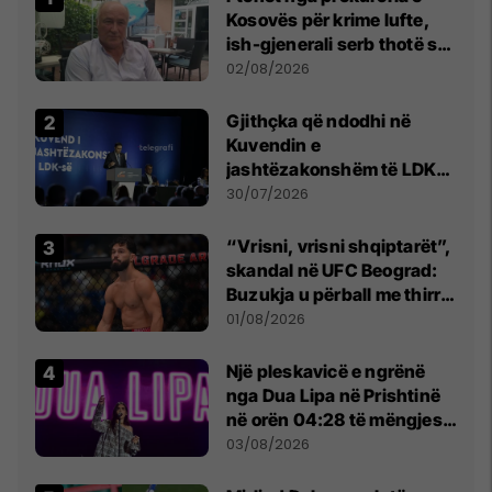
Kosovës për krime lufte,
ish-gjenerali serb thotë se
dikush e tradhtoi në
02/08/2026
Beograd
Gjithçka që ndodhi në
Kuvendin e
jashtëzakonshëm të LDK-
së
30/07/2026
“Vrisni, vrisni shqiptarët”,
skandal në UFC Beograd:
Buzukja u përball me thirrje
anti-shqiptare nga
01/08/2026
tribunat
Një pleskavicë e ngrënë
nga Dua Lipa në Prishtinë
në orën 04:28 të mëngjesit
- dhe bota digjitale serbe
03/08/2026
shpall gjendjen e luftës