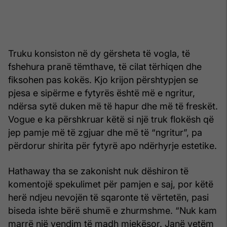
Truku konsiston në dy gërsheta të vogla, të
fshehura pranë tëmthave, të cilat tërhiqen dhe
fiksohen pas kokës. Kjo krijon përshtypjen se
pjesa e sipërme e fytyrës është më e ngritur,
ndërsa sytë duken më të hapur dhe më të freskët.
Vogue e ka përshkruar këtë si një truk flokësh që
jep pamje më të zgjuar dhe më të “ngritur”, pa
përdorur shirita për fytyrë apo ndërhyrje estetike.
Hathaway tha se zakonisht nuk dëshiron të
komentojë spekulimet për pamjen e saj, por këtë
herë ndjeu nevojën të sqaronte të vërtetën, pasi
biseda ishte bërë shumë e zhurmshme. “Nuk kam
marrë një vendim të madh mjekësor. Janë vetëm