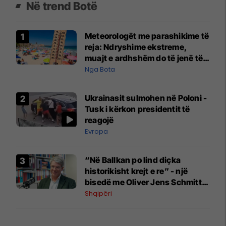
Në trend Botë
Meteorologët me parashikime të
reja: Ndryshime ekstreme,
muajt e ardhshëm do të jenë të
pazakontë
Nga Bota
Ukrainasit sulmohen në Poloni -
Tusk i kërkon presidentit të
reagojë
Evropa
“Në Ballkan po lind diçka
historikisht krejt e re” - një
bisedë me Oliver Jens Schmitt
mbi protestat në Shqipëri dhe të
Shqipëri
kaluarën e rajonit