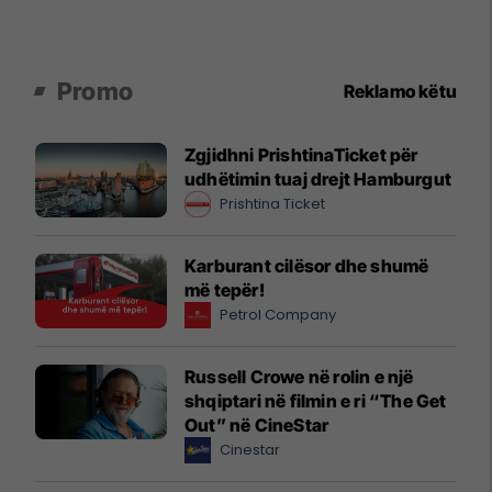
Promo
Reklamo këtu
Zgjidhni PrishtinaTicket për
udhëtimin tuaj drejt Hamburgut
Prishtina Ticket
Karburant cilësor dhe shumë
më tepër!
Petrol Company
Russell Crowe në rolin e një
shqiptari në filmin e ri “The Get
Out” në CineStar
Cinestar