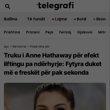
Ballina
Të fundit
Lajme
Botë
Ekono
Prishtina
Prizreni
Peja
Ferizaj
Gjakova
Mitrov
Ajo
>
Në formë
>
Flokë dhe stil
Truku i Anne Hathaway për efekt
liftingu pa ndërhyrje: Fytyra duket
më e freskët për pak sekonda