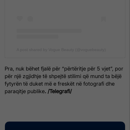
A post shared by Vogue Beauty (@voguebeauty)
Pra, nuk bëhet fjalë për “përtëritje për 5 vjet”, por
për një zgjidhje të shpejtë stilimi që mund ta bëjë
fytyrën të duket më e freskët në fotografi dhe
paraqitje publike
. /Telegrafi/