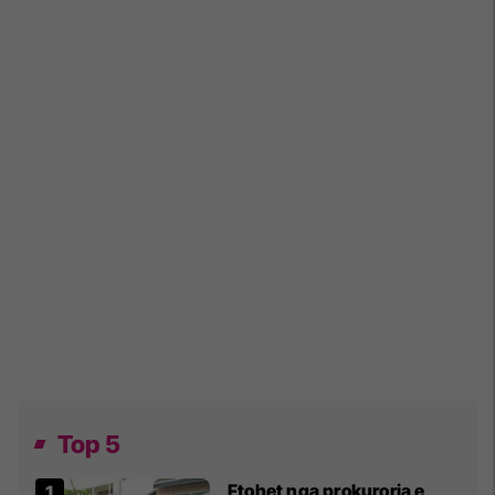
Top 5
Ftohet nga prokuroria e