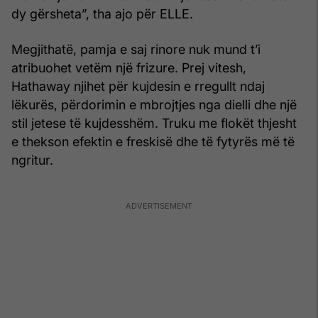
dy gërsheta”, tha ajo për ELLE.
Megjithatë, pamja e saj rinore nuk mund t’i
atribuohet vetëm një frizure. Prej vitesh,
Hathaway njihet për kujdesin e rregullt ndaj
lëkurës, përdorimin e mbrojtjes nga dielli dhe një
stil jetese të kujdesshëm. Truku me flokët thjesht
e thekson efektin e freskisë dhe të fytyrës më të
ngritur.