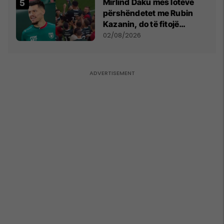
Mirlind Daku mes lotëve
përshëndetet me Rubin
Kazanin, do të fitojë
miliona te Spartak Moska
02/08/2026