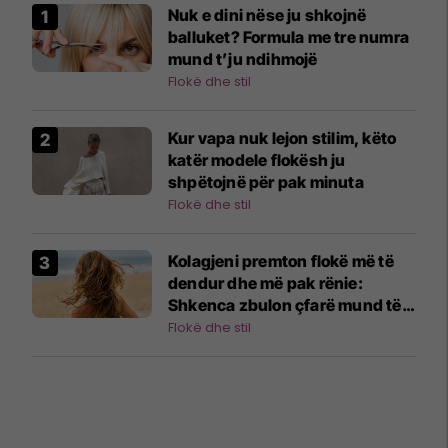
Nuk e dini nëse ju shkojnë
balluket? Formula me tre numra
mund t’ju ndihmojë
Flokë dhe stil
Kur vapa nuk lejon stilim, këto
katër modele flokësh ju
shpëtojnë për pak minuta
Flokë dhe stil
Kolagjeni premton flokë më të
dendur dhe më pak rënie:
Shkenca zbulon çfarë mund të
bëjë vërtet
Flokë dhe stil