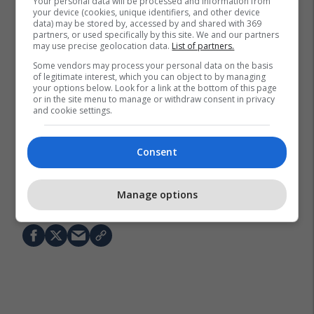
Your personal data will be processed and information from
your device (cookies, unique identifiers, and other device
data) may be stored by, accessed by and shared with 369
partners, or used specifically by this site. We and our partners
may use precise geolocation data.
List of partners.
Some vendors may process your personal data on the basis
of legitimate interest, which you can object to by managing
your options below. Look for a link at the bottom of this page
or in the site menu to manage or withdraw consent in privacy
and cookie settings.
Consent
Manage options
Liftingu
Anne Hathaway