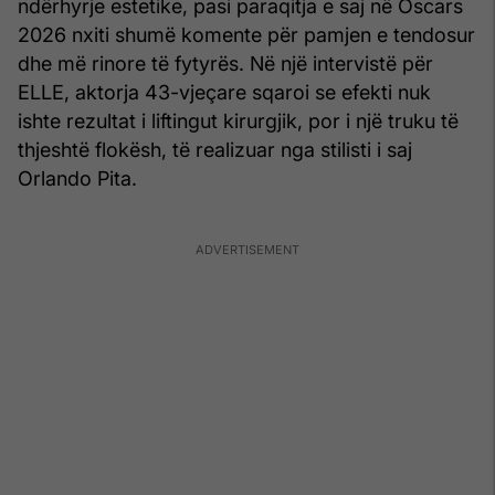
ndërhyrje estetike, pasi paraqitja e saj në Oscars
2026 nxiti shumë komente për pamjen e tendosur
dhe më rinore të fytyrës. Në një intervistë për
ELLE, aktorja 43-vjeçare sqaroi se efekti nuk
ishte rezultat i liftingut kirurgjik, por i një truku të
thjeshtë flokësh, të realizuar nga stilisti i saj
Orlando Pita.