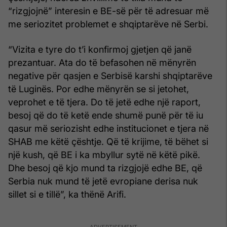
“rizgjojnë” interesin e BE-së për të adresuar më
me seriozitet problemet e shqiptarëve në Serbi.
“Vizita e tyre do t’i konfirmoj gjetjen që janë
prezantuar. Ata do të befasohen në mënyrën
negative për qasjen e Serbisë karshi shqiptarëve
të Luginës. Por edhe mënyrën se si jetohet,
veprohet e të tjera. Do të jetë edhe një raport,
besoj që do të ketë ende shumë punë për të iu
qasur më seriozisht edhe institucionet e tjera në
SHAB me këtë çështje. Që të krijime, të bëhet si
një kush, që BE i ka mbyllur sytë në këtë pikë.
Dhe besoj që kjo mund ta rizgjojë edhe BE, që
Serbia nuk mund të jetë evropiane derisa nuk
sillet si e tillë”, ka thënë Arifi.