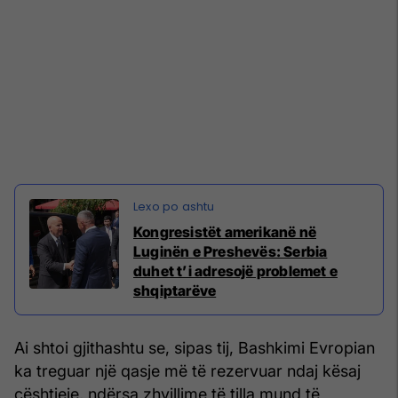
Kongresistët amerikanë në
Luginën e Preshevës: Serbia
duhet t’i adresojë problemet e
shqiptarëve
Ai shtoi gjithashtu se, sipas tij, Bashkimi Evropian
ka treguar një qasje më të rezervuar ndaj kësaj
çështjeje, ndërsa zhvillime të tilla mund të