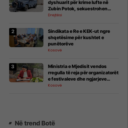
dyshuarit për krime lufte në
Zubin Potok, sekuestrohen
prova
Drejtësi
Sindikata e Re e KEK-ut ngre
shqetësime për kushtet e
punëtorëve
Kosovë
Ministria e Mjedisit vendos
rregulla të reja për organizatorët
e festivaleve dhe ngjarjeve
publike
Kosovë
Në trend Botë