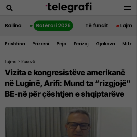
Ballina
Botërori 2026
Të fundit
Lajme
Prishtina
Prizreni
Peja
Ferizaj
Gjakova
Mitrov
Lajme
>
Kosovë
Vizita e kongresistëve amerikanë
në Luginë, Arifi: Mund ta “rizgjojë”
BE-në për çështjen e shqiptarëve