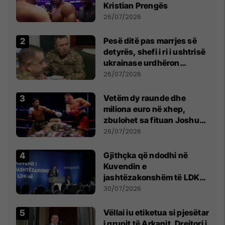
Kristian Prengës
26/07/2026
Pesë ditë pas marrjes së
detyrës, shefi i ri i ushtrisë
ukrainase urdhëron
kontroll të madh
26/07/2026
Vetëm dy raunde dhe
miliona euro në xhep,
zbulohet sa fituan Joshua
e Prenga
26/07/2026
Gjithçka që ndodhi në
Kuvendin e
jashtëzakonshëm të LDK-
së
30/07/2026
Vëllai iu etiketua si pjesëtar
i grupit të Arkanit, Drejtori i