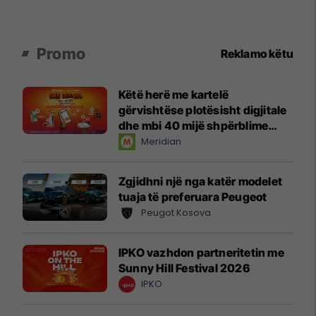
Promo
Reklamo këtu
Këtë herë me kartelë
gërvishtëse plotësisht digjitale
dhe mbi 40 mijë shpërblime
instant!
Meridian
Zgjidhni një nga katër modelet
tuaja të preferuara Peugeot
Peugot Kosova
IPKO vazhdon partneritetin me
Sunny Hill Festival 2026
IPKO