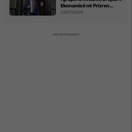
Ekonomisë në Prizren
mohon pretendimet
24/07/2026