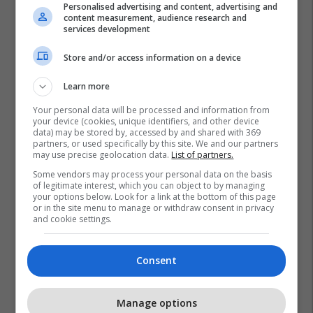
Personalised advertising and content, advertising and
content measurement, audience research and
services development
Store and/or access information on a device
Learn more
Your personal data will be processed and information from
your device (cookies, unique identifiers, and other device
data) may be stored by, accessed by and shared with 369
partners, or used specifically by this site. We and our partners
may use precise geolocation data.
List of partners.
Some vendors may process your personal data on the basis
Lugina E Preshevës
Dritëro Arifi
of legitimate interest, which you can object to by managing
your options below. Look for a link at the bottom of this page
Kongresistët Amerikanë
or in the site menu to manage or withdraw consent in privacy
and cookie settings.
Consent
Manage options