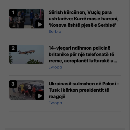
Sërish kërcënon, Vuçiq para
ushtarëve: Kurrë mos e harroni,
'Kosova është pjesë e Serbisë'
Serbia
14-vjeçari ndihmon policinë
britanike për një telefonatë të
rreme, aeroplanët luftarakë u
ngritën në ajër për të
Evropa
interceptuar fluturaken e Qatar
Airways që po shkonte drejt
Ukrainasit sulmohen në Poloni -
Mançesterit
Tusk i kërkon presidentit të
reagojë
Evropa