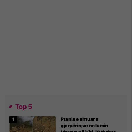
Top 5
Prania e shtuar e
gjarpërinjve në lumin
Morava në Viti, kërkohet