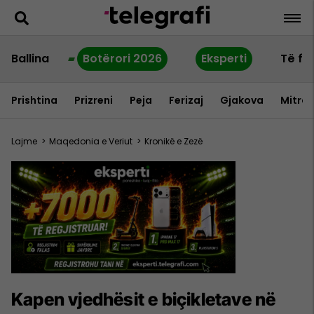
Ballina
Botërori 2026
Eksperti
Të fu
Prishtina
Prizreni
Peja
Ferizaj
Gjakova
Mitrov
Lajme
>
Maqedonia e Veriut
>
Kronikë e Zezë
Kapen vjedhësit e biçikletave në