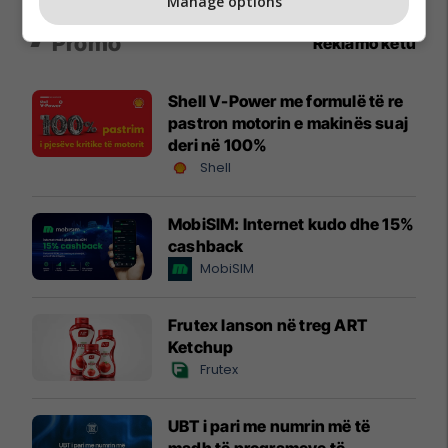
Manage options
Promo
Reklamo këtu
Shell V-Power me formulë të re
pastron motorin e makinës suaj
deri në 100%
Shell
MobiSIM: Internet kudo dhe 15%
cashback
MobiSIM
Frutex lanson në treg ART
Ketchup
Frutex
UBT i pari me numrin më të
madh të programeve të