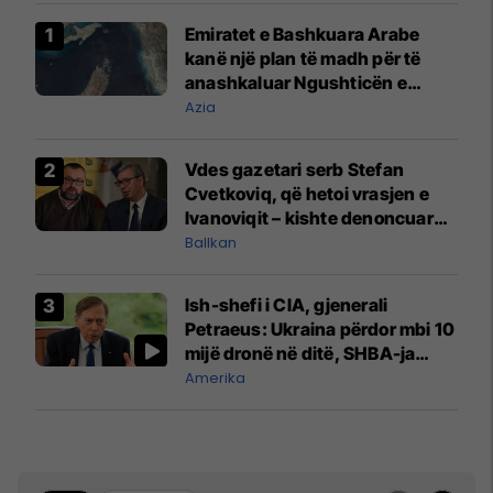
Emiratet e Bashkuara Arabe
kanë një plan të madh për të
anashkaluar Ngushticën e
Hormuzit
Azia
Vdes gazetari serb Stefan
Cvetkoviq, që hetoi vrasjen e
Ivanoviqit – kishte denoncuar
kërcënime ndaj vëllezërve
Ballkan
Vuçiq
Ish-shefi i CIA, gjenerali
Petraeus: Ukraina përdor mbi 10
mijë dronë në ditë, SHBA-ja
mbetet shumë prapa në
Amerika
prodhim