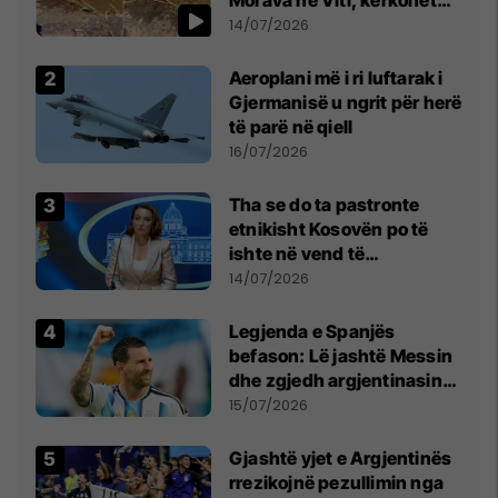
kujdes nga qytetarët
14/07/2026
Aeroplani më i ri luftarak i
Gjermanisë u ngrit për herë
të parë në qiell
16/07/2026
Tha se do ta pastronte
etnikisht Kosovën po të
ishte në vend të
Millosheviqit, Lëvizja e
14/07/2026
Qytetarëve të Lirë në Serbi
kërkon shkarkimin e
Legjenda e Spanjës
menjëhershëm të
befason: Lë jashtë Messin
Snezhana Paunoviq
dhe zgjedh argjentinasin
më të mirë në botë
15/07/2026
Gjashtë yjet e Argjentinës
rrezikojnë pezullimin nga