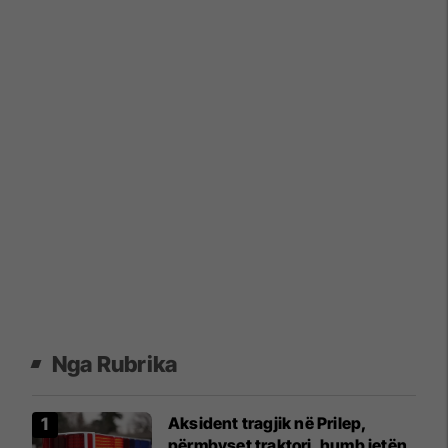
Nga Rubrika
Aksident tragjik në Prilep,
përmbyset traktori, humb jetën