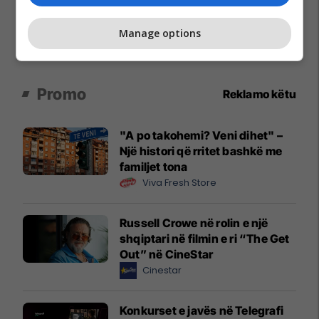
Manage options
Promo
Reklamo këtu
"A po takohemi? Veni dihet" –
Një histori që rritet bashkë me
familjet tona
Viva Fresh Store
Russell Crowe në rolin e një
shqiptari në filmin e ri “The Get
Out” në CineStar
Cinestar
Konkurset e javës në Telegrafi