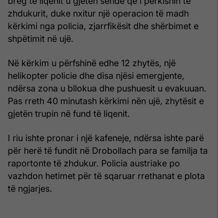
breg të liqenit u gjetën sende që i përkisnin të
zhdukurit, duke nxitur një operacion të madh
kërkimi nga policia, zjarrfikësit dhe shërbimet e
shpëtimit në ujë.
Në kërkim u përfshinë edhe 12 zhytës, një
helikopter policie dhe disa njësi emergjente,
ndërsa zona u bllokua dhe pushuesit u evakuuan.
Pas rreth 40 minutash kërkimi nën ujë, zhytësit e
gjetën trupin në fund të liqenit.
I riu ishte pronar i një kafeneje, ndërsa ishte parë
për herë të fundit në Drobollach para se familja ta
raportonte të zhdukur. Policia austriake po
vazhdon hetimet për të sqaruar rrethanat e plota
të ngjarjes.