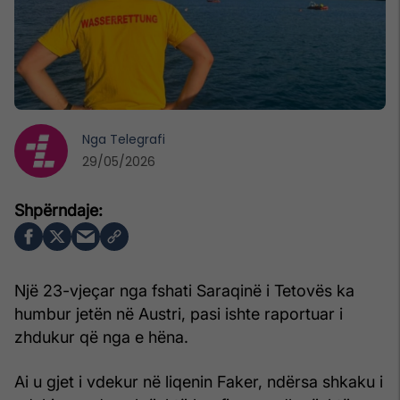
Nga
Telegrafi
29/05/2026
Një 23-vjeçar nga fshati Saraqinë i Tetovës ka
humbur jetën në Austri, pasi ishte raportuar i
zhdukur që nga e hëna.
Ai u gjet i vdekur në liqenin Faker, ndërsa shkaku i