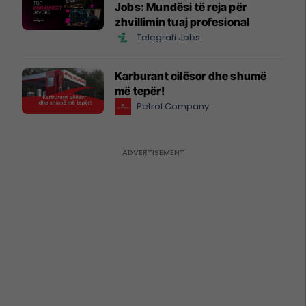
Jobs: Mundësi të reja për
zhvillimin tuaj profesional
Telegrafi Jobs
Karburant cilësor dhe shumë
më tepër!
Petrol Company