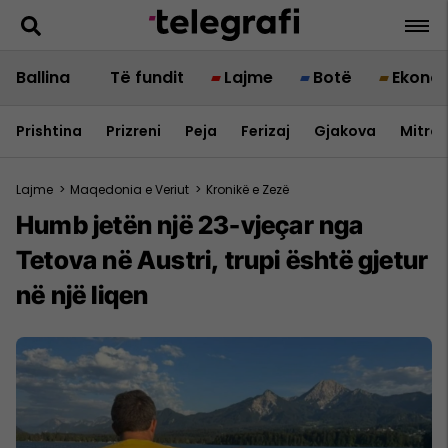
Ballina
Të fundit
Lajme
Botë
Ekono
Prishtina
Prizreni
Peja
Ferizaj
Gjakova
Mitrov
Lajme
>
Maqedonia e Veriut
>
Kronikë e Zezë
Humb jetën një 23-vjeçar nga
Tetova në Austri, trupi është gjetur
në një liqen