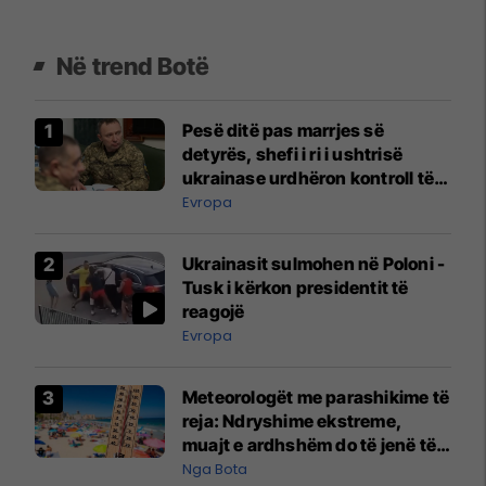
Në trend Botë
Pesë ditë pas marrjes së
detyrës, shefi i ri i ushtrisë
ukrainase urdhëron kontroll të
madh
Evropa
Ukrainasit sulmohen në Poloni -
Tusk i kërkon presidentit të
reagojë
Evropa
Meteorologët me parashikime të
reja: Ndryshime ekstreme,
muajt e ardhshëm do të jenë të
pazakontë
Nga Bota