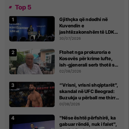
Top 5
Gjithçka që ndodhi në
Kuvendin e
jashtëzakonshëm të LDK-
së
30/07/2026
Ftohet nga prokuroria e
Kosovës për krime lufte,
ish-gjenerali serb thotë se
dikush e tradhtoi në
02/08/2026
Beograd
“Vrisni, vrisni shqiptarët”,
skandal në UFC Beograd:
Buzukja u përball me thirrje
anti-shqiptare nga
01/08/2026
tribunat
"Nëse është përfshirë, ka
gabuar rëndë, nuk i falet",