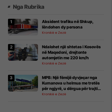
Nga Rubrika
Aksident trafiku në Shkup,
lëndohen dy persona
Kronikë e Zezë
Ndalohet një shtetas i Kosovës
në Maqedoni, drejtonte
automjetin me 220 km/h
Kronikë e Zezë
MPB: Një fëmijë dyvjeçar nga
Kumanova u helmua me tretës
për ngjyrë, u dërgua për trajtim
në Shkup
Kronikë e Zezë