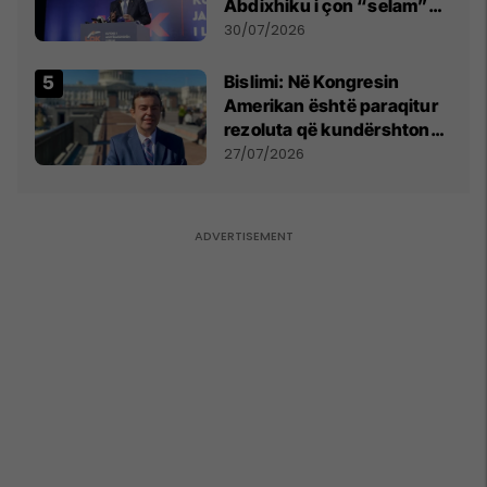
Abdixhiku i çon “selam”
Përparim Ramës
30/07/2026
Bislimi: Në Kongresin
Amerikan është paraqitur
rezoluta që kundërshton
mbajtjen e Asamblesë
27/07/2026
Parlamentare të OSBE-së
në Beograd