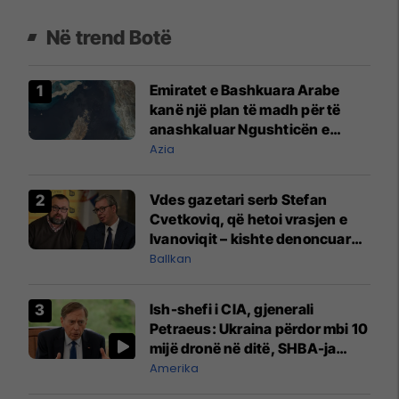
Në trend Botë
Emiratet e Bashkuara Arabe
kanë një plan të madh për të
anashkaluar Ngushticën e
Hormuzit
Azia
Vdes gazetari serb Stefan
Cvetkoviq, që hetoi vrasjen e
Ivanoviqit – kishte denoncuar
kërcënime ndaj vëllezërve
Ballkan
Vuçiq
Ish-shefi i CIA, gjenerali
Petraeus: Ukraina përdor mbi 10
mijë dronë në ditë, SHBA-ja
mbetet shumë prapa në
Amerika
prodhim