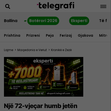
Ballina
Botërori 2026
Eksperti
Të fu
Prishtina
Prizreni
Peja
Ferizaj
Gjakova
Mitrov
Lajme
>
Maqedonia e Veriut
>
Kronikë e Zezë
Një 72-vjeçar humb jetën