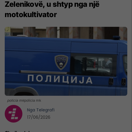
Zelenikovë, u shtyp nga një
motokultivator
policia mk
policia mk
Nga
Telegrafi
17/06/2026