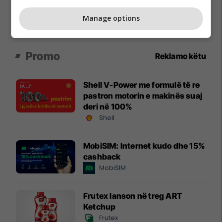
Manage options
Promo
Reklamo këtu
Shell V-Power me formulë të re
pastron motorin e makinës suaj
deri në 100%
Shell
MobiSIM: Internet kudo dhe 15%
cashback
MobiSIM
Frutex lanson në treg ART
Ketchup
Frutex