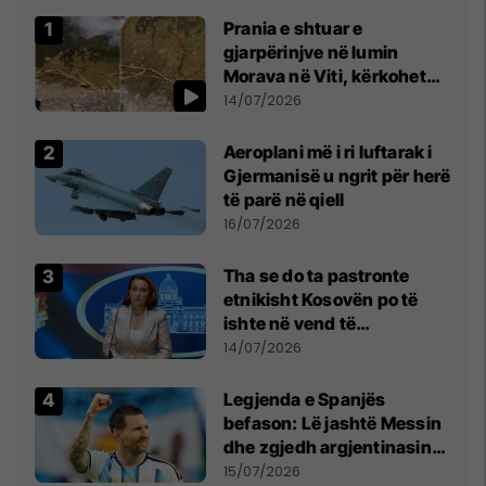
Prania e shtuar e
gjarpërinjve në lumin
Morava në Viti, kërkohet
kujdes nga qytetarët
14/07/2026
Aeroplani më i ri luftarak i
Gjermanisë u ngrit për herë
të parë në qiell
16/07/2026
Tha se do ta pastronte
etnikisht Kosovën po të
ishte në vend të
Millosheviqit, Lëvizja e
14/07/2026
Qytetarëve të Lirë në Serbi
kërkon shkarkimin e
Legjenda e Spanjës
menjëhershëm të
befason: Lë jashtë Messin
Snezhana Paunoviq
dhe zgjedh argjentinasin
më të mirë në botë
15/07/2026