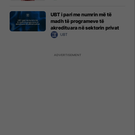
UBT i pari me numrin më të
madh të programeve të
akredituara në sektorin privat
UBT